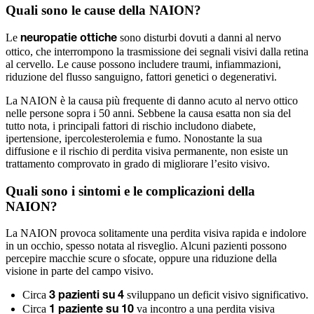
Quali sono le cause della NAION?
Le
sono disturbi dovuti a danni al nervo
neuropatie ottiche
ottico, che interrompono la trasmissione dei segnali visivi dalla retina
al cervello. Le cause possono includere traumi, infiammazioni,
riduzione del flusso sanguigno, fattori genetici o degenerativi.
La NAION è la causa più frequente di danno acuto al nervo ottico
nelle persone sopra i 50 anni. Sebbene la causa esatta non sia del
tutto nota, i principali fattori di rischio includono diabete,
ipertensione, ipercolesterolemia e fumo. Nonostante la sua
diffusione e il rischio di perdita visiva permanente, non esiste un
trattamento comprovato in grado di migliorare l’esito visivo.
Quali sono i sintomi e le complicazioni della
NAION?
La NAION provoca solitamente una perdita visiva rapida e indolore
in un occhio, spesso notata al risveglio. Alcuni pazienti possono
percepire macchie scure o sfocate, oppure una riduzione della
visione in parte del campo visivo.
Circa
sviluppano un deficit visivo significativo.
3 pazienti su 4
Circa
va incontro a una perdita visiva
1 paziente su 10