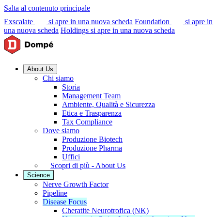
Salta al contenuto principale
Exscalate
si apre in una nuova scheda
Foundation
si apre in
una nuova scheda
Holdings
si apre in una nuova scheda
About Us
Chi siamo
Storia
Management Team
Ambiente, Qualità e Sicurezza
Etica e Trasparenza
Tax Compliance
Dove siamo
Produzione Biotech
Produzione Pharma
Uffici
Scopri di più - About Us
Science
Nerve Growth Factor
Pipeline
Disease Focus
Cheratite Neurotrofica (NK)