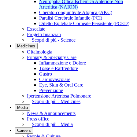
Neuropatia Ottica Ischemica Anteriore Non
Arteritica (NAION)
Cherato-congiuntivite Atopica (AKC)
Paralisi Cerebrale Infantile (PCI)
Difetto Epiteliale Corneale Persistente (PCED)
Exscalate
Progetti finanziati
Scopri di più - Science
Medicines
Oftalmologia
Primary & Specialty Care
Infiammazione e Dolore
Tosse e Raffreddore
Gastro
Cardiovascolare
Eye, Skin & Oral Care
Prevenzione
Ipertensione Arteriosa Polmonare
Scopri di più - Medicines
Media
News & Announcements
Press office
Scopri di più - Media
Careers
People & Culture