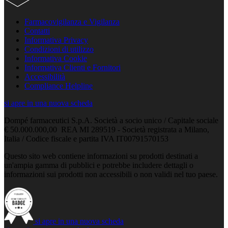
Farmacovigilanza e Vigilanza
Contatti
Informativa Privacy
Condizioni di utilizzo
Informativa Cookie
Informativa Clienti e Fornitori
Accessibilità
Compliance Helpline
si apre in una nuova scheda
Dompé farmaceutici S.p.A. Società a socio unico / Capitale sociale
€ 50.000.000,00 REA MI 289519 - Società registrata a Milano,
Italia / Codice fiscale e partita IVA IT00791570153
Questo sito web contiene informazioni su prodotti destinati a
un'ampia gamma di pubblici e potrebbe includere dettagli o
informazioni sui prodotti non accessibili o non validi nel tuo paese.
si apre in una nuova scheda