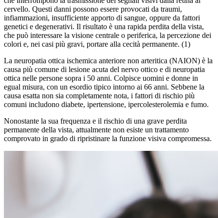
che interrompono la trasmissione dei segnali visivi dalla retina al
cervello. Questi danni possono essere provocati da traumi,
infiammazioni, insufficiente apporto di sangue, oppure da fattori
genetici e degenerativi. Il risultato è una rapida perdita della vista,
che può interessare la visione centrale o periferica, la percezione dei
colori e, nei casi più gravi, portare alla cecità permanente. (1)
La neuropatia ottica ischemica anteriore non arteritica (NAION) è la
causa più comune di lesione acuta del nervo ottico e di neuropatia
ottica nelle persone sopra i 50 anni. Colpisce uomini e donne in
egual misura, con un esordio tipico intorno ai 66 anni. Sebbene la
causa esatta non sia completamente nota, i fattori di rischio più
comuni includono diabete, ipertensione, ipercolesterolemia e fumo.
Nonostante la sua frequenza e il rischio di una grave perdita
permanente della vista, attualmente non esiste un trattamento
comprovato in grado di ripristinare la funzione visiva compromessa.