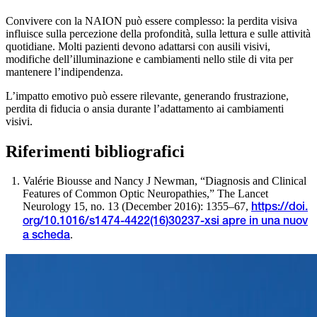
Convivere con la NAION può essere complesso: la perdita visiva
influisce sulla percezione della profondità, sulla lettura e sulle attività
quotidiane. Molti pazienti devono adattarsi con ausili visivi,
modifiche dell’illuminazione e cambiamenti nello stile di vita per
mantenere l’indipendenza.
L’impatto emotivo può essere rilevante, generando frustrazione,
perdita di fiducia o ansia durante l’adattamento ai cambiamenti
visivi.
Riferimenti bibliografici
Valérie Biousse and Nancy J Newman, “Diagnosis and Clinical
Features of Common Optic Neuropathies,” The Lancet
Neurology 15, no. 13 (December 2016): 1355–67,
https://doi.
org/10.1016/s1474-4422(16)30237-x
si apre in una nuov
.
a scheda