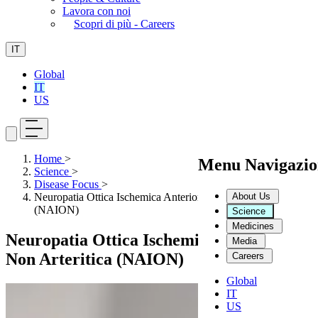
Lavora con noi
Scopri di più - Careers
IT
Global
IT
US
Home
>
Menu Navigazio
Science
>
Disease Focus
>
About Us
Neuropatia Ottica Ischemica Anteriore Non Arteritica
(NAION)
Science
Medicines
Neuropatia Ottica Ischemica Anteriore
Media
Non Arteritica (NAION)
Careers
Global
IT
US