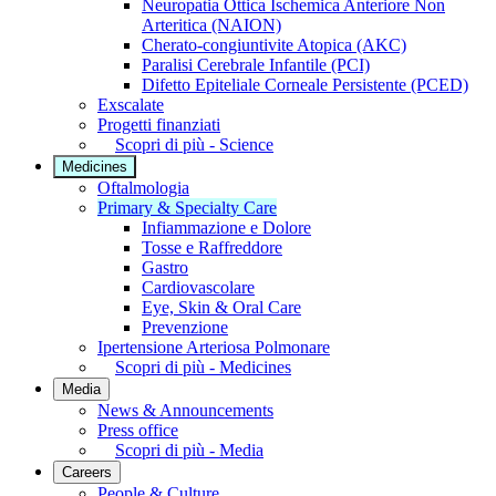
Neuropatia Ottica Ischemica Anteriore Non
Arteritica (NAION)
Cherato-congiuntivite Atopica (AKC)
Paralisi Cerebrale Infantile (PCI)
Difetto Epiteliale Corneale Persistente (PCED)
Exscalate
Progetti finanziati
Scopri di più - Science
Medicines
Oftalmologia
Primary & Specialty Care
Infiammazione e Dolore
Tosse e Raffreddore
Gastro
Cardiovascolare
Eye, Skin & Oral Care
Prevenzione
Ipertensione Arteriosa Polmonare
Scopri di più - Medicines
Media
News & Announcements
Press office
Scopri di più - Media
Careers
People & Culture