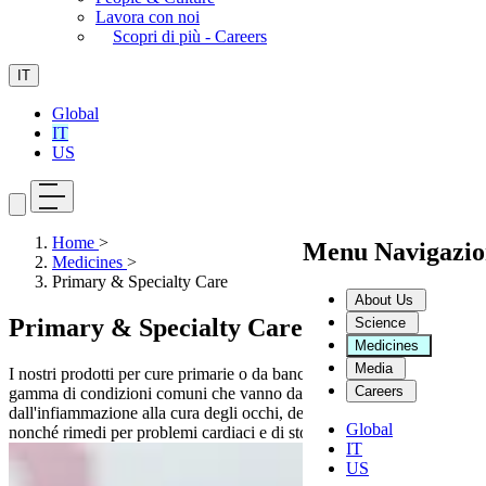
Lavora con noi
Scopri di più - Careers
IT
Global
IT
US
Home
>
Menu Navigazio
Medicines
>
Primary & Specialty Care
About Us
Primary & Specialty Care
Science
Medicines
Media
I nostri prodotti per cure primarie o da banco affrontano un'ampia
Careers
gamma di condizioni comuni che vanno dal dolore e
dall'infiammazione alla cura degli occhi, della pelle e della bocca,
Global
nonché rimedi per problemi cardiaci e di stomaco
IT
US