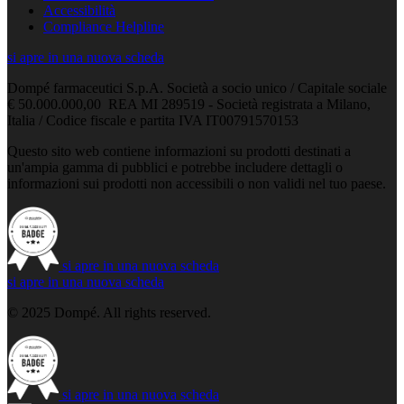
Accessibilità
Compliance Helpline
si apre in una nuova scheda
Dompé farmaceutici S.p.A. Società a socio unico / Capitale sociale
€ 50.000.000,00 REA MI 289519 - Società registrata a Milano,
Italia / Codice fiscale e partita IVA IT00791570153
Questo sito web contiene informazioni su prodotti destinati a
un'ampia gamma di pubblici e potrebbe includere dettagli o
informazioni sui prodotti non accessibili o non validi nel tuo paese.
si apre in una nuova scheda
si apre in una nuova scheda
© 2025 Dompé. All rights reserved.
si apre in una nuova scheda