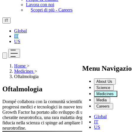
Lavora con noi
Scopri di più - Careers
IT
Global
IT
US
Home
>
Menu Navigazio
Medicines
>
Oftalmologia
About Us
Oftalmologia
Science
Medicines
Media
Dompé collabora con la comunità scientifica per trasformare i
Careers
progressi medici e tecnologici in nuove terapie. Lo studio del Nerve
Growth Factor ha portato allo sviluppo di un trattamento per la
Global
cheratite neurotrofica, una rara malattia degli occhi. Oggi, la stessa
IT
fiducia nella scienza ci spinge ad ampliare lo studio delle
US
neurotrofine.