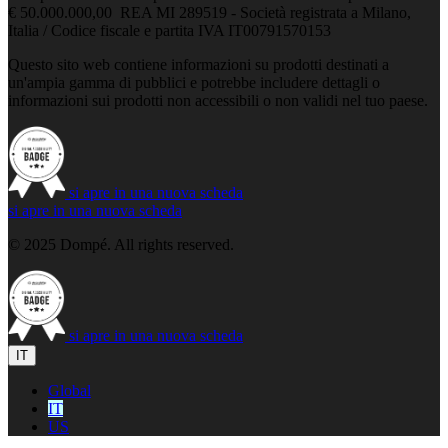
€ 50.000.000,00 REA MI 289519 - Società registrata a Milano,
Italia / Codice fiscale e partita IVA IT00791570153
Questo sito web contiene informazioni su prodotti destinati a
un'ampia gamma di pubblici e potrebbe includere dettagli o
informazioni sui prodotti non accessibili o non validi nel tuo paese.
si apre in una nuova scheda
si apre in una nuova scheda
© 2025 Dompé. All rights reserved.
si apre in una nuova scheda
IT
Global
IT
US