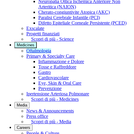
Neuropatia Ottica Ischemica Anteriore Non
Arteritica (NAION)
Cherato-congiuntivite Atopica (AKC)
Paralisi Cerebrale Infantile (PCI)
Difetto Epiteliale Corneale Persistente (PCED)
Exscalate
Progetti finanziati
Scopri di più - Science
Medicines
Oftalmologia
Primary & Specialty Care
Infiammazione e Dolore
Tosse e Raffreddore
Gastro
Cardiovascolare
Eye, Skin & Oral Care
Prevenzione
Ipertensione Arteriosa Polmonare
Scopri di più - Medicines
Media
News & Announcements
Press office
Scopri di più - Media
Careers
People & Culture