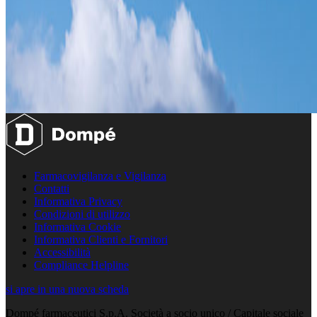
Farmacovigilanza e Vigilanza
Contatti
Informativa Privacy
Condizioni di utilizzo
Informativa Cookie
Informativa Clienti e Fornitori
Accessibilità
Compliance Helpline
si apre in una nuova scheda
Dompé farmaceutici S.p.A. Società a socio unico / Capitale sociale