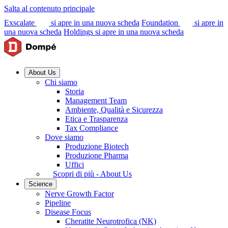
Salta al contenuto principale
Exscalate
si apre in una nuova scheda
Foundation
si apre in
una nuova scheda
Holdings
si apre in una nuova scheda
About Us
Chi siamo
Storia
Management Team
Ambiente, Qualità e Sicurezza
Etica e Trasparenza
Tax Compliance
Dove siamo
Produzione Biotech
Produzione Pharma
Uffici
Scopri di più - About Us
Science
Nerve Growth Factor
Pipeline
Disease Focus
Cheratite Neurotrofica (NK)