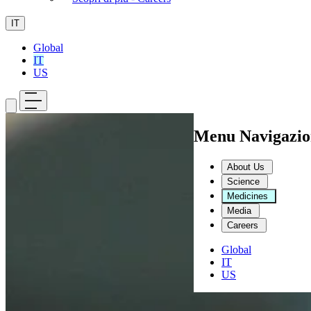
IT
Global
IT
US
Menu Navigazio
About Us
Science
Medicines
Media
Careers
Global
IT
US