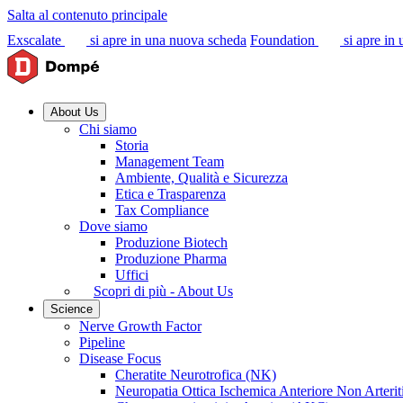
Salta al contenuto principale
Exscalate
si apre in una nuova scheda
Foundation
si apre in
About Us
Chi siamo
Storia
Management Team
Ambiente, Qualità e Sicurezza
Etica e Trasparenza
Tax Compliance
Dove siamo
Produzione Biotech
Produzione Pharma
Uffici
Scopri di più - About Us
Science
Nerve Growth Factor
Pipeline
Disease Focus
Cheratite Neurotrofica (NK)
Neuropatia Ottica Ischemica Anteriore Non Arter