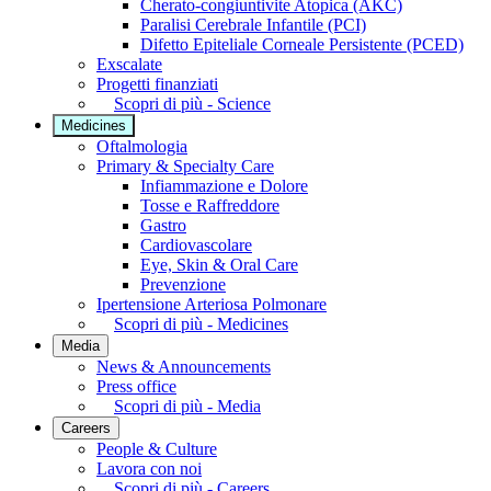
Cherato-congiuntivite Atopica (AKC)
Paralisi Cerebrale Infantile (PCI)
Difetto Epiteliale Corneale Persistente (PCED)
Exscalate
Progetti finanziati
Scopri di più - Science
Medicines
Oftalmologia
Primary & Specialty Care
Infiammazione e Dolore
Tosse e Raffreddore
Gastro
Cardiovascolare
Eye, Skin & Oral Care
Prevenzione
Ipertensione Arteriosa Polmonare
Scopri di più - Medicines
Media
News & Announcements
Press office
Scopri di più - Media
Careers
People & Culture
Lavora con noi
Scopri di più - Careers