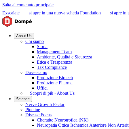
Salta al contenuto principale
Exscalate
si apre in una nuova scheda
Foundation
si apre in
About Us
Chi siamo
Storia
Management Team
Ambiente, Qualità e Sicurezza
Etica e Trasparenza
Tax Compliance
Dove siamo
Produzione Biotech
Produzione Pharma
Uffici
Scopri di più - About Us
Science
Nerve Growth Factor
Pipeline
Disease Focus
Cheratite Neurotrofica (NK)
Neuropatia Ottica Ischemica Anteriore Non Arter