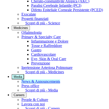
Cherato-congiuntivite Atopica (AKC)
Paralisi Cerebrale Infantile (PCI)
Difetto Epiteliale Corneale Persistente (PCED)
Exscalate
Progetti finanziati
Scopri di più - Science
Medicines
Oftalmologia
Primary & Specialty Care
Infiammazione e Dolore
Tosse e Raffreddore
Gastro
Cardiovascolare
Eye, Skin & Oral Care
Prevenzione
Ipertensione Arteriosa Polmonare
Scopri di più - Medicines
Media
News & Announcements
Press office
Scopri di più - Media
Careers
People & Culture
Lavora con noi
Scopri di più - Careers