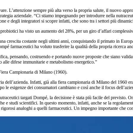
. L’attenzione sempre più alta verso la propria salute, il nuovo approcc
rategia aziendale. “Ci stiamo impegnando per introdurre nella nutraceuti
ne e degli integratori si scopre infatti, che sono tra i settori più dina
robiotici ha visto un aumento del 28%, per un giro d’affari complessivo
o una crescita costante negli ultimi anni, conquistando il primato in Euro
mpé farmaceutici ha voluto trasferire la qualità della propria ricerca an
ntifica, pensando, costruendo e portando nuove proposte che siano valida
to alle difese immunitarie e metabolismo energetico.”
la Fiera Campionaria di Milano (1960).
a dell’azienda. Infatti, già alla fiera campionaria di Milano del 1960 er
mpo le esigenze dei consumatori cambiano e così anche il focus dell’azien
traceutici targati Dompé, la decisione è stata più facile del previsto. O
che e studi scientifici. In questo momento, infatti, anche se la regolamen
rd rigorosi analoghi a quelli farmaceutici. Un impegno importante che c