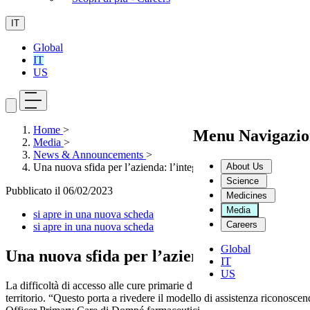
IT
Global
IT
US
Home
>
Menu Navigazio
Media
>
News & Announcements
>
About Us
Una nuova sfida per l’azienda: l’integrazione e la nutraceutica
Science
Pubblicato il
06/02/2023
Medicines
Media
si apre in una nuova scheda
Careers
si apre in una nuova scheda
Global
Una nuova sfida per l’azienda: l’integrazio
IT
US
La difficoltà di accesso alle cure primarie durante la fase più acuta 
territorio. “Questo porta a rivedere il modello di assistenza riconosce