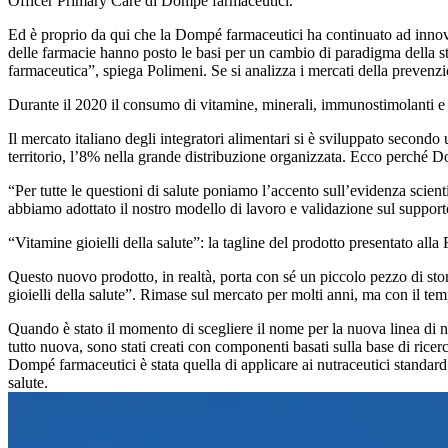
Officer Primary Care
di Dompé farmaceutici.
Ed è proprio da qui che la Dompé farmaceutici ha continuato ad innovare
delle farmacie hanno posto le basi per un cambio di paradigma della st
farmaceutica”, spiega Polimeni. Se si analizza i mercati della prevenzio
Durante il 2020 il consumo di vitamine, minerali, immunostimolanti e p
Il mercato italiano degli integratori alimentari si è sviluppato second
territorio, l’8% nella grande distribuzione organizzata. Ecco perché Do
“Per tutte le questioni di salute poniamo l’accento sull’evidenza scie
abbiamo adottato il nostro modello di lavoro e validazione sul suppor
“Vitamine gioielli della salute”: la tagline del prodotto presentato al
Questo nuovo prodotto, in realtà, porta con sé un piccolo pezzo di stori
gioielli della salute”. Rimase sul mercato per molti anni, ma con il te
Quando è stato il momento di scegliere il nome per la nuova linea di nu
tutto nuova, sono stati creati con componenti basati sulla base di ricer
Dompé farmaceutici è stata quella di applicare ai nutraceutici standa
salute.