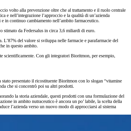
io volto alla prevenzione oltre che al trattamento e il ruolo centrale
ca e nell’integrazione l’approccio e la qualità di un’azienda
mici e in continuo cambiamento nell’ambito farmaceutico.
 stimato da Federsalus in circa 3,6 miliardi di euro.
pa. L’87% del valore si sviluppa nelle farmacie e parafarmacie del
che in questo ambito.
te scientificamente. Con gli integratori Bioritmon, per esempio,
a stato presentato il ricostituente Bioritmon con lo slogan “vitamine
da che si concentrò poi su altri prodotti.
norando la storia aziendale, questi prodotti con una formulazione del
tazione in ambito nutraceutico è ancora un po’ labile, la scelta della
onduce l’azienda verso un nuovo modo di approcciarsi al sistema