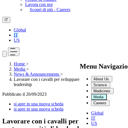
Lavora con noi
Scopri di più - Careers
IT
Global
IT
US
Home
>
Menu Navigazio
Media
>
News & Announcements
>
About Us
Lavorare con i cavalli per sviluppare le nostre capacità di
leadership
Science
Medicines
Pubblicato il
26/09/2023
Media
Careers
si apre in una nuova scheda
si apre in una nuova scheda
Global
IT
Lavorare con i cavalli per sviluppare le
US