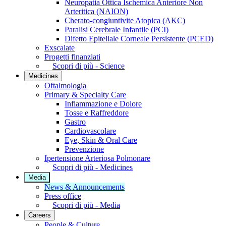
Neuropatia Ottica Ischemica Anteriore Non
Arteritica (NAION)
Cherato-congiuntivite Atopica (AKC)
Paralisi Cerebrale Infantile (PCI)
Difetto Epiteliale Corneale Persistente (PCED)
Exscalate
Progetti finanziati
Scopri di più - Science
Medicines
Oftalmologia
Primary & Specialty Care
Infiammazione e Dolore
Tosse e Raffreddore
Gastro
Cardiovascolare
Eye, Skin & Oral Care
Prevenzione
Ipertensione Arteriosa Polmonare
Scopri di più - Medicines
Media
News & Announcements
Press office
Scopri di più - Media
Careers
People & Culture