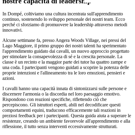
nostre capacità di leadership
In Dompé, coltiviamo una cultura incentrata sull'apprendimento
continuo, sostenendo lo sviluppo personale dei nostri team. Ecco
perché ci sforziamo di promuovere la leadership attraverso metodi
innovativi.
Alcune settimane fa, presso Angera Woods Village, nei pressi del
Lago Maggiore, il primo gruppo dei nostri talenti ha sperimentato
l'apprendimento guidato dai cavalli, un nuovo approccio progettato
per stimolare la consapevolezza di sé e la crescita personale. La
classe è un recinto e la maggior parte dei tutor ha quattro zampe e
una coda. I partecipanti vengono guidati a scoprire la potenza delle
proprie intenzioni e l'allineamento tra le loro emozioni, pensieri e
azioni.
I cavalli hanno una capacità innata di sintonizzarsi sulle persone e
discernere l'armonia o la discordia nel loro paesaggio emotivo.
Rispondono con reazioni specifiche, riflettendo ciò che
percepiscono. Gli istruttori esperti, abili nel decodificare questi
comportamenti equini, traducono efficacemente tali reazioni in
preziosi feedback per i partecipanti. Questa guida aiuta a superare le
resistenze, creando un ambiente favorevole all'apprendimento e alla
riflessione, il tutto senza interventi eccessivamente strutturati.