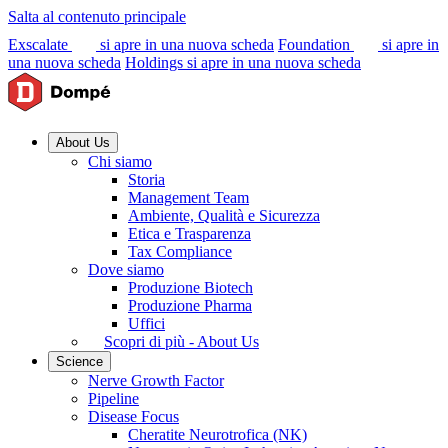
Salta al contenuto principale
Exscalate
si apre in una nuova scheda
Foundation
si apre in
una nuova scheda
Holdings
si apre in una nuova scheda
About Us
Chi siamo
Storia
Management Team
Ambiente, Qualità e Sicurezza
Etica e Trasparenza
Tax Compliance
Dove siamo
Produzione Biotech
Produzione Pharma
Uffici
Scopri di più - About Us
Science
Nerve Growth Factor
Pipeline
Disease Focus
Cheratite Neurotrofica (NK)