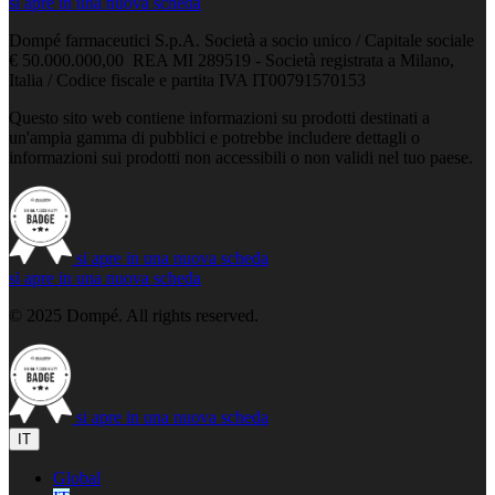
si apre in una nuova scheda
Dompé farmaceutici S.p.A. Società a socio unico / Capitale sociale
€ 50.000.000,00 REA MI 289519 - Società registrata a Milano,
Italia / Codice fiscale e partita IVA IT00791570153
Questo sito web contiene informazioni su prodotti destinati a
un'ampia gamma di pubblici e potrebbe includere dettagli o
informazioni sui prodotti non accessibili o non validi nel tuo paese.
si apre in una nuova scheda
si apre in una nuova scheda
© 2025 Dompé. All rights reserved.
si apre in una nuova scheda
IT
Global