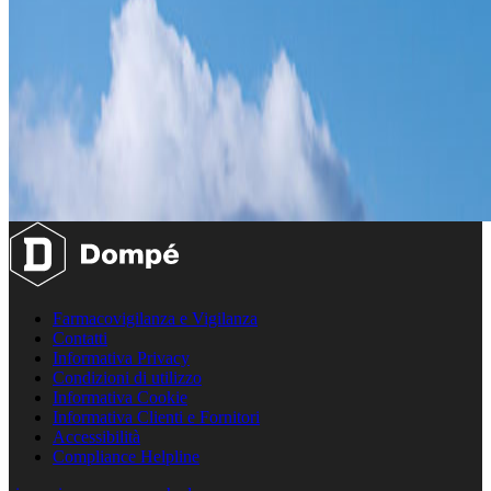
Farmacovigilanza e Vigilanza
Contatti
Informativa Privacy
Condizioni di utilizzo
Informativa Cookie
Informativa Clienti e Fornitori
Accessibilità
Compliance Helpline