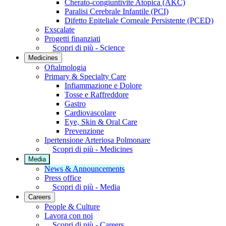
Cherato-congiuntivite Atopica (AKC)
Paralisi Cerebrale Infantile (PCI)
Difetto Epiteliale Corneale Persistente (PCED)
Exscalate
Progetti finanziati
Scopri di più - Science
Medicines
Oftalmologia
Primary & Specialty Care
Infiammazione e Dolore
Tosse e Raffreddore
Gastro
Cardiovascolare
Eye, Skin & Oral Care
Prevenzione
Ipertensione Arteriosa Polmonare
Scopri di più - Medicines
Media
News & Announcements
Press office
Scopri di più - Media
Careers
People & Culture
Lavora con noi
Scopri di più - Careers