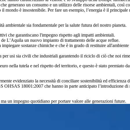
 che generano un consumo e un utilizzo delle risorse ambientali, così com
tto il mondo è insostenibile. Per fare un esempio, l’energia è il princip
tà ambientale sia fondamentale per la salute futura del nostro pianeta.
i che garantiscano l'impegno rispetto agli impatti ambientali.
vo de L’Aquila un nuovo impianto di trattamento delle acque reflue.
n impiegare sostanze chimiche e che è in grado di restituire all'ambiente 
per usi sia civili che industriali garantendo il riciclo di ciò che noi rim
o nella tutela e nel rispetto del territorio, e questo è stato premiato dai 
rmente evidenziato la necessità di conciliare sostenibilità ed efficienza d
S OHSAS 18001:2007 che hanno in parte anticipato l’introduzione di no
 ma un impegno quotidiano per portare valore alle generazioni future.