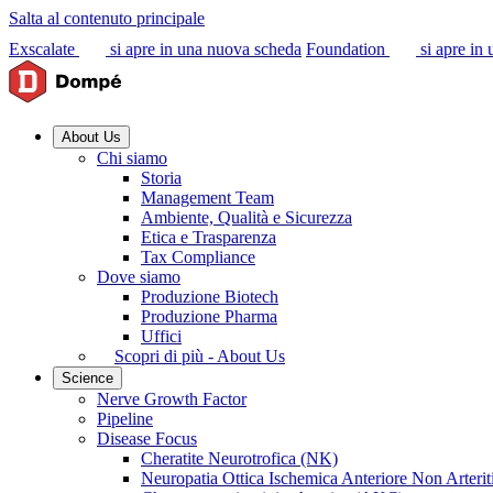
Salta al contenuto principale
Exscalate
si apre in una nuova scheda
Foundation
si apre in
About Us
Chi siamo
Storia
Management Team
Ambiente, Qualità e Sicurezza
Etica e Trasparenza
Tax Compliance
Dove siamo
Produzione Biotech
Produzione Pharma
Uffici
Scopri di più - About Us
Science
Nerve Growth Factor
Pipeline
Disease Focus
Cheratite Neurotrofica (NK)
Neuropatia Ottica Ischemica Anteriore Non Arter