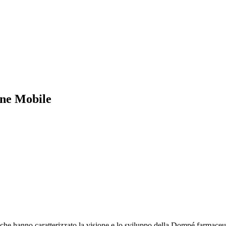
ne Mobile
promessa
e che hanno caratterizzato la visione e lo sviluppo della Dompé farmaceut