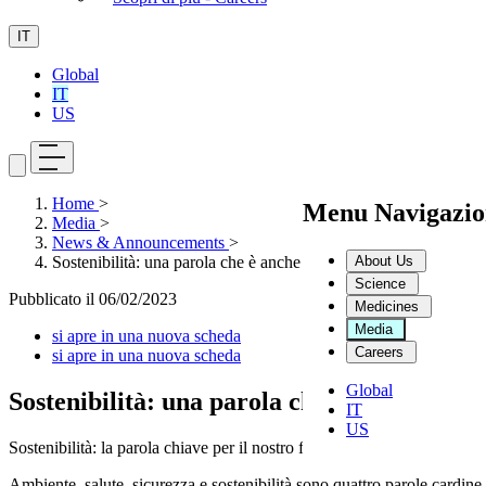
IT
Global
IT
US
Home
>
Menu Navigazio
Media
>
News & Announcements
>
About Us
Sostenibilità: una parola che è anche una promessa
Science
Pubblicato il
06/02/2023
Medicines
Media
si apre in una nuova scheda
Careers
si apre in una nuova scheda
Global
Sostenibilità: una parola che è anche una 
IT
US
Sostenibilità: la parola chiave per il nostro futuro
Ambiente, salute, sicurezza e sostenibilità sono quattro parole cardin