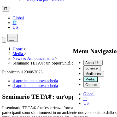
IT
Global
IT
US
Home
>
Menu Navigazio
Media
>
News & Announcements
>
About Us
Seminario TETA®: un’opportunità di crescita personale
Science
Pubblicato il
29/08/2023
Medicines
Media
si apre in una nuova scheda
Careers
si apre in una nuova scheda
Global
Seminario TETA®: un’opportunità di cresc
IT
US
Il seminario TETA® è un'esperienza formativa concepita per sviluppare 
partecipanti sono stati immersi in un ambiente nuovo e lontano dallo s