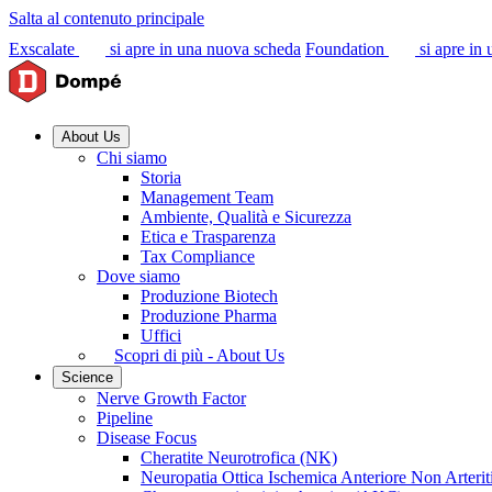
Salta al contenuto principale
Exscalate
si apre in una nuova scheda
Foundation
si apre in
About Us
Chi siamo
Storia
Management Team
Ambiente, Qualità e Sicurezza
Etica e Trasparenza
Tax Compliance
Dove siamo
Produzione Biotech
Produzione Pharma
Uffici
Scopri di più - About Us
Science
Nerve Growth Factor
Pipeline
Disease Focus
Cheratite Neurotrofica (NK)
Neuropatia Ottica Ischemica Anteriore Non Arter