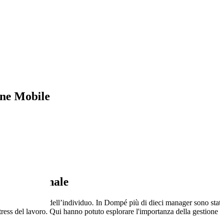
ne Mobile
ita personale
la leadership dell’individuo. In Dompé più di dieci manager sono stati c
tress del lavoro. Qui hanno potuto esplorare l'importanza della gestion