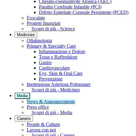
Cherato-congiuntivite Atopica (AKC)
Paralisi Cerebrale Infantile (PCI)
Difetto Epiteliale Corneale Persistente (PCED)
Exscalate
Progetti finanziati
Scopri di più - Science
Medicines
Oftalmologia
Primary & Specialty Care
Infiammazione e Dolore
Tosse e Raffreddore
Gastro
Cardiovascolare
Eye, Skin & Oral Care
Prevenzione
Ipertensione Arteriosa Polmonare
Scopri di più - Medicines
Media
News & Announcements
Press office
Scopri di più - Media
Careers
People & Culture
Lavora con noi
Scopri di più - Careers