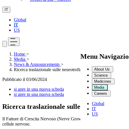
IT
Global
IT
US
Home
>
Menu Navigazio
Media
>
News & Announcements
>
About Us
Ricerca traslazionale sulle neurotrofine dalla cornea al sistema 
Science
Pubblicato il
03/06/2024
Medicines
Media
si apre in una nuova scheda
Careers
si apre in una nuova scheda
Global
Ricerca traslazionale sulle neurotrofine da
IT
US
Il Fattore di Crescita Nervoso (Nerve Growth Factor -NGF), e il Fatto
cellule nervose.