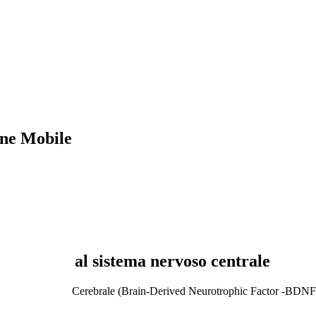
ne Mobile
nervoso centrale
lla cornea al sistema nervoso centrale
re Neurotrofico Cerebrale (Brain-Derived Neurotrophic Factor -BDNF) ri