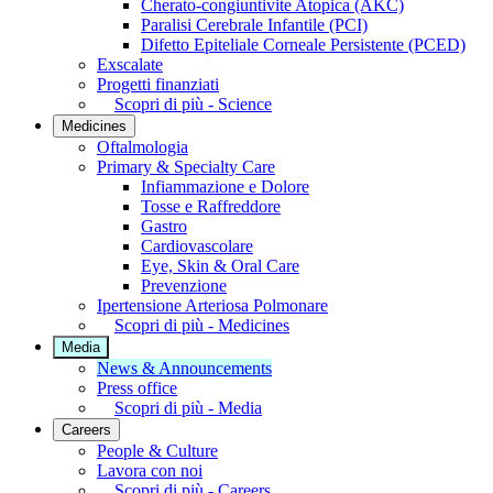
Cherato-congiuntivite Atopica (AKC)
Paralisi Cerebrale Infantile (PCI)
Difetto Epiteliale Corneale Persistente (PCED)
Exscalate
Progetti finanziati
Scopri di più - Science
Medicines
Oftalmologia
Primary & Specialty Care
Infiammazione e Dolore
Tosse e Raffreddore
Gastro
Cardiovascolare
Eye, Skin & Oral Care
Prevenzione
Ipertensione Arteriosa Polmonare
Scopri di più - Medicines
Media
News & Announcements
Press office
Scopri di più - Media
Careers
People & Culture
Lavora con noi
Scopri di più - Careers