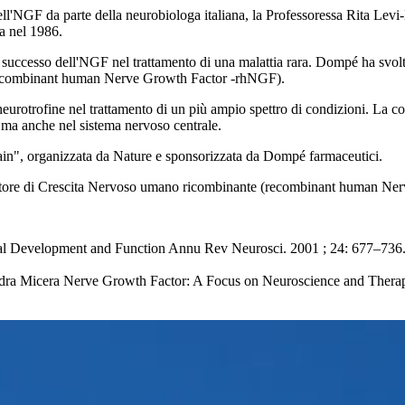
 dell'NGF da parte della neurobiologa italiana, la Professoressa Rita Levi
na nel 1986.
n successo dell'NGF nel trattamento di una malattia rara. Dompé ha svol
(recombinant human Nerve Growth Factor -rhNGF).
 neurotrofine nel trattamento di un più ampio spettro di condizioni. La c
a, ma anche nel sistema nervoso centrale.
rain", organizzata da Nature e sponsorizzata da Dompé farmaceutici.
 Fattore di Crescita Nervoso umano ricombinante (recombinant human Ner
nal Development and Function Annu Rev Neurosci. 2001 ; 24: 677–736.
ndra Micera Nerve Growth Factor: A Focus on Neuroscience and Thera