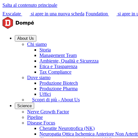
Salta al contenuto principale
Exscalate
si apre in una nuova scheda
Foundation
si apre in
About Us
Chi siamo
Storia
Management Team
Ambiente, Qualità e Sicurezza
Etica e Trasparenza
Tax Compliance
Dove siamo
Produzione Biotech
Produzione Pharma
Uffici
Scopri di più - About Us
Science
Nerve Growth Factor
Pipeline
Disease Focus
Cheratite Neurotrofica (NK)
Neuropatia Ottica Ischemica Anteriore Non Arter