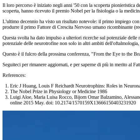
Il loro percorso è iniziato negli anni '50 con la scoperta pionieristica
scoperta, hanno ricevuto il premio Nobel per la fisiologia o la medici
L'ultimo decennio ha visto un risultato notevole: il primo impiego co
produrre il primo Fattore di Crescita Nervoso umano ricombinante 
Questa svolta ha dato impulso a ulteriori ricerche sul potenziale delle
potenziale delle neurotrofine non solo in altri ambiti dell'oftalmologi
Questo è il fulcro della prossima conferenza, "From the Eye to the B
Seguiteci per rimanere aggiornati, e per saperne di più in merito al
References:
Eric J Huang, Louis F Reichardt Neurotrophins: Roles in Neuro
The Nobel Prize in Physiology or Medicine 1986
Luigi Aloe, Maria Luisa Rocco, Bijorn Omar Balzamino, Alessa
online 2015 May. doi: 10.2174/1570159X13666150403231920