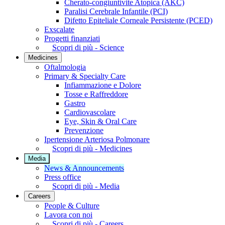
Cherato-congiuntivite Atopica (AKC)
Paralisi Cerebrale Infantile (PCI)
Difetto Epiteliale Corneale Persistente (PCED)
Exscalate
Progetti finanziati
Scopri di più - Science
Medicines
Oftalmologia
Primary & Specialty Care
Infiammazione e Dolore
Tosse e Raffreddore
Gastro
Cardiovascolare
Eye, Skin & Oral Care
Prevenzione
Ipertensione Arteriosa Polmonare
Scopri di più - Medicines
Media
News & Announcements
Press office
Scopri di più - Media
Careers
People & Culture
Lavora con noi
Scopri di più - Careers