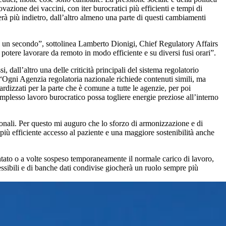
vazione dei vaccini, con iter burocratici più efficienti e tempi di
nerà più indietro, dall’altro almeno una parte di questi cambiamenti
i un secondo”, sottolinea Lamberto Dionigi, Chief Regulatory Affairs
otere lavorare da remoto in modo efficiente e su diversi fusi orari”.
dall’altro una delle criticità principali del sistema regolatorio
e. “Ogni Agenzia regolatoria nazionale richiede contenuti simili, ma
ardizzati per la parte che è comune a tutte le agenzie, per poi
mplesso lavoro burocratico possa togliere energie preziose all’interno
onali. Per questo mi auguro che lo sforzo di armonizzazione e di
più efficiente accesso al paziente e una maggiore sostenibilità anche
ntato o a volte sospeso temporaneamente il normale carico di lavoro,
essibili e di banche dati condivise giocherà un ruolo sempre più