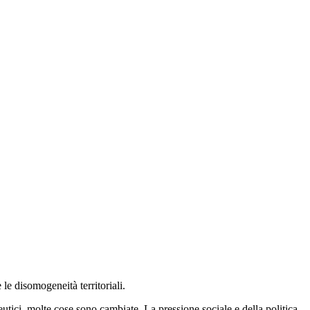
le disomogeneità territoriali.
eutici, molte cose sono cambiate. La pressione sociale e della politica