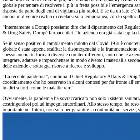
globale per tentare di risolvere il più in fretta possibile l’emergenza s
risposta da parte degli enti di vigilanza più rapidi. E se da un lato c’
ancora in divenire rischia di rivelarsi solo temporanea, con lo spettro 
“Internamente a Dompé possiamo dire che il dipartimento dei Regulator
& Drug Safety Dompé farmaceutici. “In azienda era già stata capita da 
Se in senso positivo il cambiamento indotto dal Covid-19 si è concretizz
globale è stata appena scalfita: la disomogeneità e la frammentazione a 
spesso ancora in formati diversi e con iter differenti, tanto che le azi
integrare, adattare e impacchettare in modo diverso i materiali a seco
delle aziende e sottragga risorse a ricerca e sviluppo.
“La recente pandemia”, continua il Chief Regulatory Affairs & Drug Sa
coordinamento che ho osservato in alcuni contesti per far fronte all’e
in altri settori, come le malattie rare”.
Ovviamente, la pandemia ha sovraccaricato non solo i sistemi sanitari,
costringendosi poi ad impegni straordinari. Allo stesso tempo, ha reso
importante nel futuro, non solo per garantire la continuità nei servizi