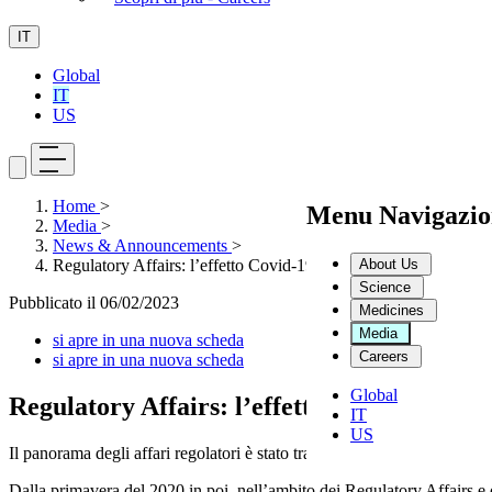
IT
Global
IT
US
Home
>
Menu Navigazio
Media
>
News & Announcements
>
About Us
Regulatory Affairs: l’effetto Covid-19 è solo temporaneo?
Science
Pubblicato il
06/02/2023
Medicines
Media
si apre in una nuova scheda
Careers
si apre in una nuova scheda
Global
Regulatory Affairs: l’effetto Covid-19 è s
IT
US
Il panorama degli affari regolatori è stato trasformato dalla pandemia, 
Dalla primavera del 2020 in poi, nell’ambito dei Regulatory Affairs e de