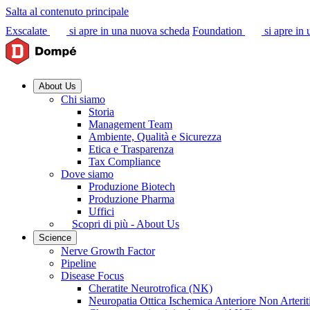
Salta al contenuto principale
Exscalate
si apre in una nuova scheda
Foundation
si apre in
About Us
Chi siamo
Storia
Management Team
Ambiente, Qualità e Sicurezza
Etica e Trasparenza
Tax Compliance
Dove siamo
Produzione Biotech
Produzione Pharma
Uffici
Scopri di più - About Us
Science
Nerve Growth Factor
Pipeline
Disease Focus
Cheratite Neurotrofica (NK)
Neuropatia Ottica Ischemica Anteriore Non Arter