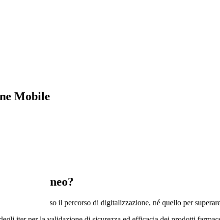
ne Mobile
olo temporaneo?
ma non è concluso il percorso di digitalizzazione, né quello per superare 
gli iter per la validazione di sicurezza ed efficacia dei prodotti farmac