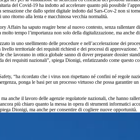
anitaria del Covid-19 ha indotto ad accelerare quanto più possibile l’appro
è la sensazione che dallo sprint digitale indotto dal Sars-Cov-2 non si tor
di uno ritorno alla lenta e macchinosa vecchia normalità.
y Affairs ha saputo reagire bene al nuovo contesto, senza rallentare d
molto tempo l’importanza non solo della digitalizzazione, ma anche di p
ato in uno snellimento delle procedure e nell’accelerazione dei processi, 
livello territoriale dei requisiti richiesti e dei processi di approvazion
ende che lavorano in ottica globale sanno di dover preparare dossier stand
nda dei requisiti nazionali”, spiega Dionigi, enfatizzando come questo co
fety, “ha ricordato che i virus non rispettano né confini né regole nazi
mergenza, ponga le basi per un processo virtuoso che possa garantire un 
 ma anche il lavoro delle agenzie regolatorie nazionali, che hanno ralle
 ancora più chiaro quanto la messa in opera di strumenti informatici acc
, spiega Dionigi, ma anche per consentire di cogliere nuove opportunità.