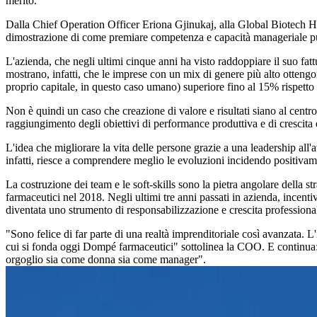
merito.
Dalla Chief Operation Officer Eriona Gjinukaj, alla Global Biotech H
dimostrazione di come premiare competenza e capacità manageriale può
L'azienda, che negli ultimi cinque anni ha visto raddoppiare il suo fatt
mostrano, infatti, che le imprese con un mix di genere più alto otten
proprio capitale, in questo caso umano) superiore fino al 15% rispetto
Non è quindi un caso che creazione di valore e risultati siano al cent
raggiungimento degli obiettivi di performance produttiva e di crescita
L'idea che migliorare la vita delle persone grazie a una leadership al
infatti, riesce a comprendere meglio le evoluzioni incidendo positivamen
La costruzione dei team e le soft-skills sono la pietra angolare della
farmaceutici nel 2018. Negli ultimi tre anni passati in azienda, incentiva
diventata uno strumento di responsabilizzazione e crescita professionale
"Sono felice di far parte di una realtà imprenditoriale così avanzata. L'
cui si fonda oggi Dompé farmaceutici" sottolinea la COO. E continua: 
orgoglio sia come donna sia come manager".