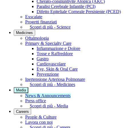
Cherato-congiuntivite Atopica (AKC)
Paralisi Cerebrale Infantile (PCI)
Difetto Epiteliale Corneale Persistente (PCED)
Exscalate
Progetti finanziati
Scopri di più - Science
Medicines
Oftalmologia
Primary & Specialty Care
Infiammazione e Dolore
Tosse e Raffreddore
Gastro
Cardiovascolare
Eye, Skin & Oral Care
Prevenzione
Ipertensione Arteriosa Polmonare
Scopri di più - Medicines
Media
News & Announcements
Press office
Scopri di più - Media
Careers
People & Culture
Lavora con noi
Scopri di più - Careers