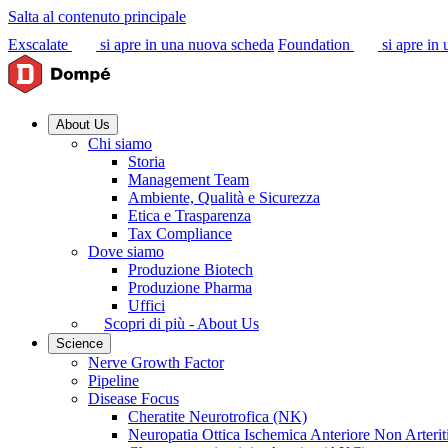
Salta al contenuto principale
Exscalate
si apre in una nuova scheda
Foundation
si apre in
About Us
Chi siamo
Storia
Management Team
Ambiente, Qualità e Sicurezza
Etica e Trasparenza
Tax Compliance
Dove siamo
Produzione Biotech
Produzione Pharma
Uffici
Scopri di più - About Us
Science
Nerve Growth Factor
Pipeline
Disease Focus
Cheratite Neurotrofica (NK)
Neuropatia Ottica Ischemica Anteriore Non Arter