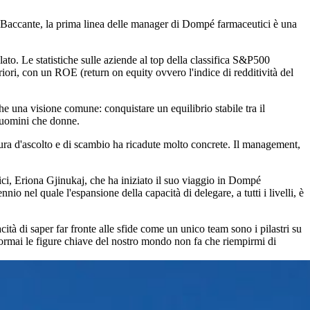
a Baccante, la prima linea delle manager di Dompé farmaceutici è una
lato. Le statistiche sulle aziende al top della classifica S&P500
ori, con un ROE (return on equity ovvero l'indice di redditività del
e una visione comune: conquistare un equilibrio stabile tra il
a uomini che donne.
tura d'ascolto e di scambio ha ricadute molto concrete. Il management,
ici, Eriona Gjinukaj, che ha iniziato il suo viaggio in Dompé
nio nel quale l'espansione della capacità di delegare, a tutti i livelli, è
acità di saper far fronte alle sfide come un unico team sono i pilastri su
ormai le figure chiave del nostro mondo non fa che riempirmi di