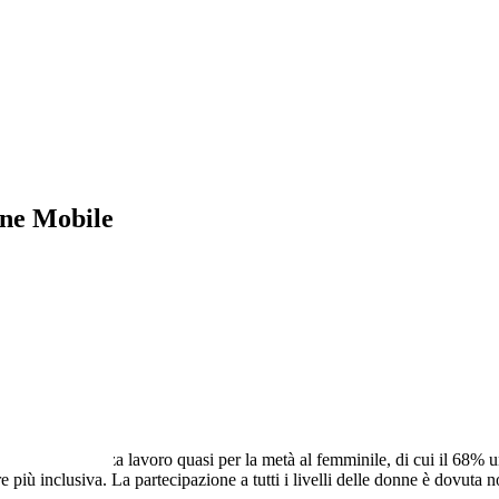
ne Mobile
sivi
nne. Una forza lavoro quasi per la metà al femminile, di cui il 68% u
iù inclusiva. La partecipazione a tutti i livelli delle donne è dovuta non