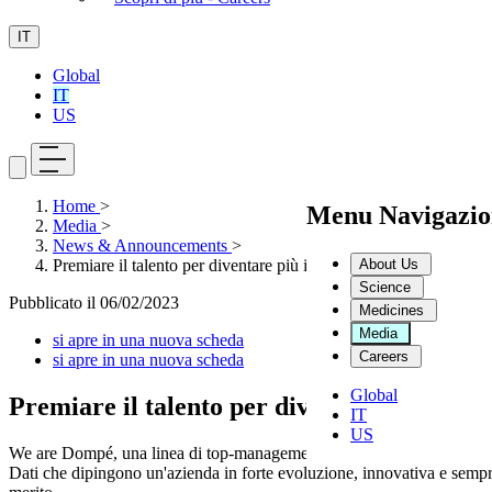
IT
Global
IT
US
Home
>
Menu Navigazio
Media
>
News & Announcements
>
About Us
Premiare il talento per diventare più inclusivi
Science
Pubblicato il
06/02/2023
Medicines
Media
si apre in una nuova scheda
Careers
si apre in una nuova scheda
Global
Premiare il talento per diventare più inclu
IT
US
We are Dompé, una linea di top-management composta per il 50% da do
Dati che dipingono un'azienda in forte evoluzione, innovativa e sempre p