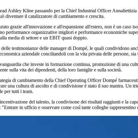
ead Ashley Kline passando per la Chief Industrial Officer Annaliettizi
 diventare il catalizzatore di cambiamento e crescita.
urato grazie all'innovazione e all'espansione all'estero, non è un caso iso
gono performance organizzative migliori e performance economiche superi
 alla media di settore e un EBIT quasi doppio.
ro delle testimonianze delle manager di Dompé, le quali condividono anch
 economica aziendale conciliandoli con la vita privata delle persone, si
l'avanguardia che investe in formazione continua, promozione di una cul
te sulla vita dei dipendenti, della loro famiglie e sulla società.
 strategia di cambiamento della Chief Operating Officer Dompé farmaceut
re una cultura di ascolto e di condivisione è stato il suo mantra. Un trien
 per tutti i team.
incentivazione del talento, la condivisone dei risultati raggiunti e la cap
"Entrare in ufficio e osservare come così tante colleghe rappresentino 