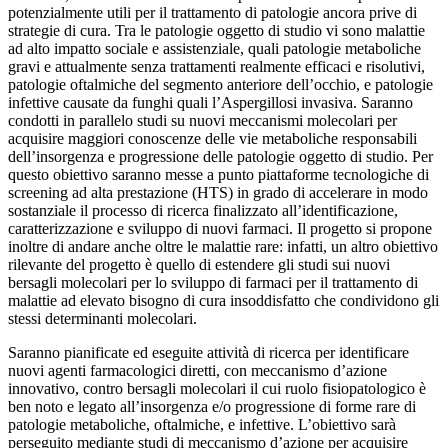
potenzialmente utili per il trattamento di patologie ancora prive di
strategie di cura. Tra le patologie oggetto di studio vi sono malattie
ad alto impatto sociale e assistenziale, quali patologie metaboliche
gravi e attualmente senza trattamenti realmente efficaci e risolutivi,
patologie oftalmiche del segmento anteriore dell’occhio, e patologie
infettive causate da funghi quali l’Aspergillosi invasiva. Saranno
condotti in parallelo studi su nuovi meccanismi molecolari per
acquisire maggiori conoscenze delle vie metaboliche responsabili
dell’insorgenza e progressione delle patologie oggetto di studio. Per
questo obiettivo saranno messe a punto piattaforme tecnologiche di
screening ad alta prestazione (HTS) in grado di accelerare in modo
sostanziale il processo di ricerca finalizzato all’identificazione,
caratterizzazione e sviluppo di nuovi farmaci. Il progetto si propone
inoltre di andare anche oltre le malattie rare: infatti, un altro obiettivo
rilevante del progetto è quello di estendere gli studi sui nuovi
bersagli molecolari per lo sviluppo di farmaci per il trattamento di
malattie ad elevato bisogno di cura insoddisfatto che condividono gli
stessi determinanti molecolari.
Saranno pianificate ed eseguite attività di ricerca per identificare
nuovi agenti farmacologici diretti, con meccanismo d’azione
innovativo, contro bersagli molecolari il cui ruolo fisiopatologico è
ben noto e legato all’insorgenza e/o progressione di forme rare di
patologie metaboliche, oftalmiche, e infettive. L’obiettivo sarà
perseguito mediante studi di meccanismo d’azione per acquisire