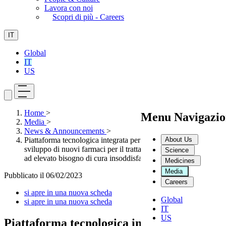
Lavora con noi
Scopri di più - Careers
IT
Global
IT
US
Home
>
Menu Navigazio
Media
>
News & Announcements
>
About Us
Piattaforma tecnologica integrata per l’identificazione e lo
sviluppo di nuovi farmaci per il trattamento di patologie rare o
Science
ad elevato bisogno di cura insoddisfatto
Medicines
Media
Pubblicato il
06/02/2023
Careers
si apre in una nuova scheda
Global
si apre in una nuova scheda
IT
US
Piattaforma tecnologica integrata per