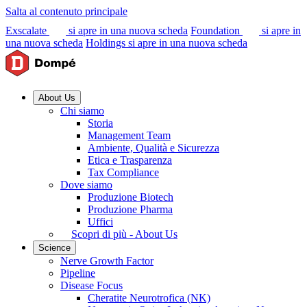
Salta al contenuto principale
Exscalate
si apre in una nuova scheda
Foundation
si apre in
una nuova scheda
Holdings
si apre in una nuova scheda
About Us
Chi siamo
Storia
Management Team
Ambiente, Qualità e Sicurezza
Etica e Trasparenza
Tax Compliance
Dove siamo
Produzione Biotech
Produzione Pharma
Uffici
Scopri di più - About Us
Science
Nerve Growth Factor
Pipeline
Disease Focus
Cheratite Neurotrofica (NK)