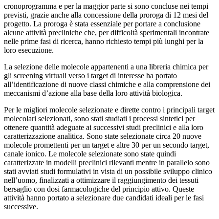
cronoprogramma e per la maggior parte si sono concluse nei tempi
previsti, grazie anche alla concessione della proroga di 12 mesi del
progetto. La proroga è stata essenziale per portare a conclusione
alcune attività precliniche che, per difficoltà sperimentali incontrate
nelle prime fasi di ricerca, hanno richiesto tempi più lunghi per la
loro esecuzione.
La selezione delle molecole appartenenti a una libreria chimica per
gli screening virtuali verso i target di interesse ha portato
all’identificazione di nuove classi chimiche e alla comprensione dei
meccanismi d’azione alla base della loro attività biologica.
Per le migliori molecole selezionate e dirette contro i principali target
molecolari selezionati, sono stati studiati i processi sintetici per
ottenere quantità adeguate ai successivi studi preclinici e alla loro
caratterizzazione analitica. Sono state selezionate circa 20 nuove
molecole promettenti per un target e altre 30 per un secondo target,
canale ionico. Le molecole selezionate sono state quindi
caratterizzate in modelli preclinici rilevanti mentre in parallelo sono
stati avviati studi formulativi in vista di un possibile sviluppo clinico
nell’uomo, finalizzati a ottimizzare il raggiungimento dei tessuti
bersaglio con dosi farmacologiche del principio attivo. Queste
attività hanno portato a selezionare due candidati ideali per le fasi
successive.