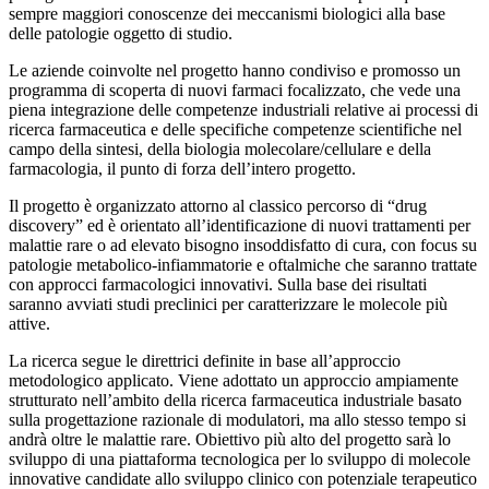
sempre maggiori conoscenze dei meccanismi biologici alla base
delle patologie oggetto di studio.
Le aziende coinvolte nel progetto hanno condiviso e promosso un
programma di scoperta di nuovi farmaci focalizzato, che vede una
piena integrazione delle competenze industriali relative ai processi di
ricerca farmaceutica e delle specifiche competenze scientifiche nel
campo della sintesi, della biologia molecolare/cellulare e della
farmacologia, il punto di forza dell’intero progetto.
Il progetto è organizzato attorno al classico percorso di “drug
discovery” ed è orientato all’identificazione di nuovi trattamenti per
malattie rare o ad elevato bisogno insoddisfatto di cura, con focus su
patologie metabolico-infiammatorie e oftalmiche che saranno trattate
con approcci farmacologici innovativi. Sulla base dei risultati
saranno avviati studi preclinici per caratterizzare le molecole più
attive.
La ricerca segue le direttrici definite in base all’approccio
metodologico applicato. Viene adottato un approccio ampiamente
strutturato nell’ambito della ricerca farmaceutica industriale basato
sulla progettazione razionale di modulatori, ma allo stesso tempo si
andrà oltre le malattie rare. Obiettivo più alto del progetto sarà lo
sviluppo di una piattaforma tecnologica per lo sviluppo di molecole
innovative candidate allo sviluppo clinico con potenziale terapeutico