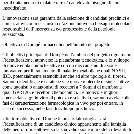
per il trattamento di malattie rare e/o ad elevato bisogno di cura
insoddisfatto.
L’innovazione sarà garantita dalla selezione di candidati preclinici e
clinici, attivi con meccanismo d’azione nuovo su bersagli molecolari
responsabili dell’insorgenza e/o progressione della patologia
selezionata.
Obiettivo di Dompé farmaceutici nell’ambito del progetto
Gli obiettivi principali di Dompé nell’ambito del progetto riguardano
l’identificazione, attraverso la piattaforma tecnologica, e lo sviluppo
di nuove entità chimiche attive con un meccanismo di azione
innovativo per il trattamento di malattie metaboliche quali NASH,
IBD, potenzialmente estendibili anche ad altre tipologie di fibrosi.
Saranno identificate e caratterizzate nuove molecole di sintesi attive
come agonisti o antagonisti di recettori a 7 domini di membrana
quali GPR120, e recettori chemochinici. Le molecole migliori
emerse dai saggi in vitro di potenza e selettività, saranno avviate alle
fasi di caratterizzazione farmacologica in vivo per poi entrare, in
caso di successo, nelle fasi di sviluppo preclinico.
Ulteriore obiettivo di Dompé in area oftalmologica sarà
l’identificazione di un candidato clinico appartenente alla famiglia
delle neurotrofine attraverso la sua validazione in modelli rilevanti di