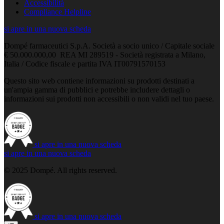
Accessibilità
Compliance Helpline
si apre in una nuova scheda
Dompé farmaceutici S.p.A. Società a socio unico / Capitale sociale
€ 50.000.000,00 REA MI 289519 - Società registrata a Milano,
Italia / Codice fiscale e partita IVA IT00791570153
Questo sito web contiene informazioni su prodotti destinati a
un'ampia gamma di pubblici e potrebbe includere dettagli o
informazioni sui prodotti non accessibili o non validi nel tuo paese.
si apre in una nuova scheda
si apre in una nuova scheda
© 2025 Dompé. All rights reserved.
si apre in una nuova scheda