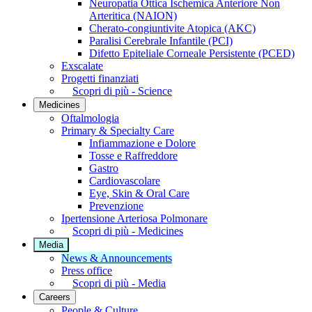
Neuropatia Ottica Ischemica Anteriore Non
Arteritica (NAION)
Cherato-congiuntivite Atopica (AKC)
Paralisi Cerebrale Infantile (PCI)
Difetto Epiteliale Corneale Persistente (PCED)
Exscalate
Progetti finanziati
Scopri di più - Science
Medicines
Oftalmologia
Primary & Specialty Care
Infiammazione e Dolore
Tosse e Raffreddore
Gastro
Cardiovascolare
Eye, Skin & Oral Care
Prevenzione
Ipertensione Arteriosa Polmonare
Scopri di più - Medicines
Media
News & Announcements
Press office
Scopri di più - Media
Careers
People & Culture