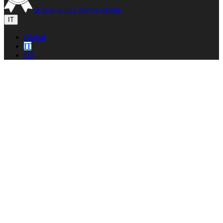
si apre in una nuova scheda
IT
Global
IT
US