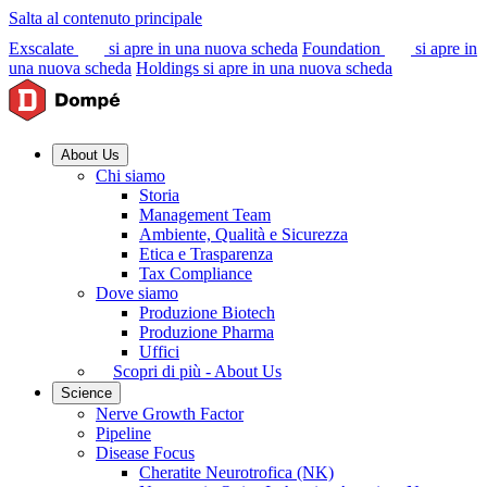
Salta al contenuto principale
Exscalate
si apre in una nuova scheda
Foundation
si apre in
una nuova scheda
Holdings
si apre in una nuova scheda
About Us
Chi siamo
Storia
Management Team
Ambiente, Qualità e Sicurezza
Etica e Trasparenza
Tax Compliance
Dove siamo
Produzione Biotech
Produzione Pharma
Uffici
Scopri di più - About Us
Science
Nerve Growth Factor
Pipeline
Disease Focus
Cheratite Neurotrofica (NK)