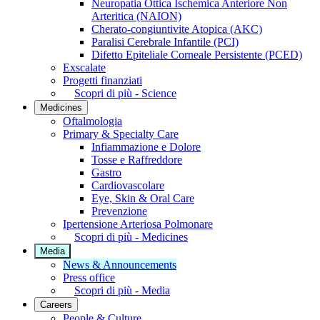
Neuropatia Ottica Ischemica Anteriore Non
Arteritica (NAION)
Cherato-congiuntivite Atopica (AKC)
Paralisi Cerebrale Infantile (PCI)
Difetto Epiteliale Corneale Persistente (PCED)
Exscalate
Progetti finanziati
Scopri di più - Science
Medicines
Oftalmologia
Primary & Specialty Care
Infiammazione e Dolore
Tosse e Raffreddore
Gastro
Cardiovascolare
Eye, Skin & Oral Care
Prevenzione
Ipertensione Arteriosa Polmonare
Scopri di più - Medicines
Media
News & Announcements
Press office
Scopri di più - Media
Careers
People & Culture