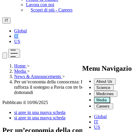
Lavora con noi
Scopri di più - Careers
IT
Global
IT
US
Home
>
Menu Navigazio
Media
>
News & Announcements
>
About Us
Per un’economia della conoscenza: Fondazione Dompé
rafforza il sostegno a Pavia con tre borse di studio dedicate ai
Science
dottorandi
Medicines
Media
Pubblicato il
10/06/2025
Careers
si apre in una nuova scheda
Global
si apre in una nuova scheda
IT
US
Per un’economia della conoscenza: