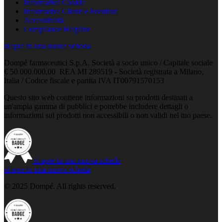
Informativa Cookie
Informativa Clienti e Fornitori
Accessibilità
Compliance Helpline
si apre in una nuova scheda
Dompé farmaceutici S.p.A. Società a socio unico / Capitale sociale
€ 50.000.000,00 REA MI 289519 - Società registrata a Milano,
Italia / Codice fiscale e partita IVA IT00791570153
Questo sito web contiene informazioni su prodotti destinati a
un'ampia gamma di pubblici e potrebbe includere dettagli o
informazioni sui prodotti non accessibili o non validi nel tuo paese.
si apre in una nuova scheda
si apre in una nuova scheda
© 2025 Dompé. All rights reserved.