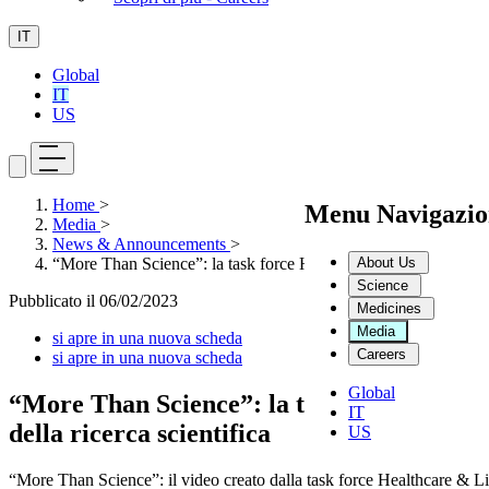
IT
Global
IT
US
Home
>
Menu Navigazio
Media
>
News & Announcements
>
About Us
“More Than Science”: la task force Healthcare & Life Sciences 
Science
Pubblicato il
06/02/2023
Medicines
Media
si apre in una nuova scheda
Careers
si apre in una nuova scheda
Global
“More Than Science”: la task force Health
IT
della ricerca scientifica
US
“More Than Science”: il video creato dalla task force Healthcare & Life