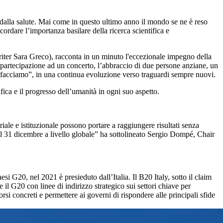
no dalla salute. Mai come in questo ultimo anno il mondo se ne è reso
ordare l’importanza basilare della ricerca scientifica e
writer Sara Greco), racconta in un minuto l'eccezionale impegno della
 la partecipazione ad un concerto, l’abbraccio di due persone anziane, un
he facciamo”, in una continua evoluzione verso traguardi sempre nuovi.
 e il progresso dell’umanità in ogni suo aspetto.
ale e istituzionale possono portare a raggiungere risultati senza
 il 31 dicembre a livello globale” ha sottolineato Sergio Dompé, Chair
i G20, nel 2021 è presieduto dall’Italia. Il B20 Italy, sotto il claim
 G20 con linee di indirizzo strategico sui settori chiave per
rsi concreti e permettere ai governi di rispondere alle principali sfide