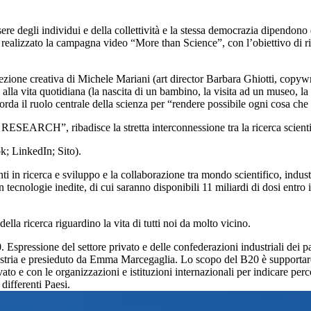
essere degli individui e della collettività e la stessa democrazia dipendo
realizzato la campagna video “More than Science”, con l’obiettivo di ric
direzione creativa di Michele Mariani (art director Barbara Ghiotti, copy
te alla vita quotidiana (la nascita di un bambino, la visita ad un museo,
icorda il ruolo centrale della scienza per “rendere possibile ogni cosa c
H”, ribadisce la stretta interconnessione tra la ricerca scientifica
ok; LinkedIn; Sito).
in ricerca e sviluppo e la collaborazione tra mondo scientifico, industri
tecnologie inedite, di cui saranno disponibili 11 miliardi di dosi entro
la ricerca riguardino la vita di tutti noi da molto vicino.
spressione del settore privato e delle confederazioni industriali dei paes
tria e presieduto da Emma Marcegaglia. Lo scopo del B20 è supportare il
o e con le organizzazioni e istituzioni internazionali per indicare perco
ifferenti Paesi.