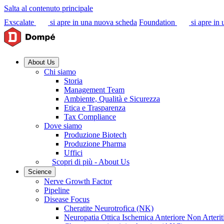
Salta al contenuto principale
Exscalate
si apre in una nuova scheda
Foundation
si apre in
About Us
Chi siamo
Storia
Management Team
Ambiente, Qualità e Sicurezza
Etica e Trasparenza
Tax Compliance
Dove siamo
Produzione Biotech
Produzione Pharma
Uffici
Scopri di più - About Us
Science
Nerve Growth Factor
Pipeline
Disease Focus
Cheratite Neurotrofica (NK)
Neuropatia Ottica Ischemica Anteriore Non Arter