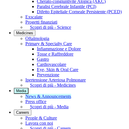
Cherato-congiuntivite Atopica (AKC)
Paralisi Cerebrale Infantile (PCI)
Difetto Epiteliale Corneale Persistente (PCED)
Exscalate
Progetti finanziati
Scopri di più - Science
Medicines
Oftalmologia
Primary & Specialty Care
Infiammazione e Dolore
Tosse e Raffreddore
Gastro
Cardiovascolare
Eye, Skin & Oral Care
Prevenzione
Ipertensione Arteriosa Polmonare
Scopri di più - Medicines
Media
News & Announcements
Press office
Scopri di più - Media
Careers
People & Culture
Lavora con noi
Scopri di più - Careers