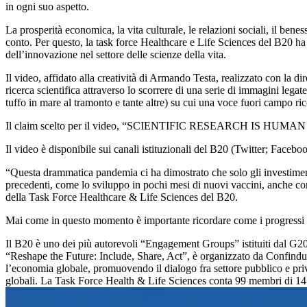
in ogni suo aspetto.
La prosperità economica, la vita culturale, le relazioni sociali, il ben
conto. Per questo, la task force Healthcare e Life Sciences del B20 ha 
dell’innovazione nel settore delle scienze della vita.
Il video, affidato alla creatività di Armando Testa, realizzato con la 
ricerca scientifica attraverso lo scorrere di una serie di immagini lega
tuffo in mare al tramonto e tante altre) su cui una voce fuori campo r
Il claim scelto per il video, “SCIENTIFIC RESEARCH IS HUMAN RESEARC
Il video è disponibile sui canali istituzionali del B20 (Twitter; Facebo
“Questa drammatica pandemia ci ha dimostrato che solo gli investimenti 
precedenti, come lo sviluppo in pochi mesi di nuovi vaccini, anche con 
della Task Force Healthcare & Life Sciences del B20.
Mai come in questo momento è importante ricordare come i progressi del
Il B20 è uno dei più autorevoli “Engagement Groups” istituiti dal G20. E
“Reshape the Future: Include, Share, Act”, è organizzato da Confindus
l’economia globale, promuovendo il dialogo fra settore pubblico e privat
globali. La Task Force Health & Life Sciences conta 99 membri di 14 d