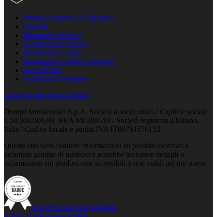
Farmacovigilanza e Vigilanza
Contatti
Informativa Privacy
Condizioni di utilizzo
Informativa Cookie
Informativa Clienti e Fornitori
Accessibilità
Compliance Helpline
si apre in una nuova scheda
Dompé farmaceutici S.p.A. Società a socio unico / Capitale sociale
€ 50.000.000,00 REA MI 289519 - Società registrata a Milano,
Italia / Codice fiscale e partita IVA IT00791570153
Questo sito web contiene informazioni su prodotti destinati a
un'ampia gamma di pubblici e potrebbe includere dettagli o
informazioni sui prodotti non accessibili o non validi nel tuo paese.
si apre in una nuova scheda
si apre in una nuova scheda