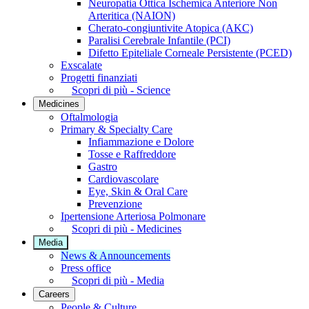
Neuropatia Ottica Ischemica Anteriore Non
Arteritica (NAION)
Cherato-congiuntivite Atopica (AKC)
Paralisi Cerebrale Infantile (PCI)
Difetto Epiteliale Corneale Persistente (PCED)
Exscalate
Progetti finanziati
Scopri di più - Science
Medicines
Oftalmologia
Primary & Specialty Care
Infiammazione e Dolore
Tosse e Raffreddore
Gastro
Cardiovascolare
Eye, Skin & Oral Care
Prevenzione
Ipertensione Arteriosa Polmonare
Scopri di più - Medicines
Media
News & Announcements
Press office
Scopri di più - Media
Careers
People & Culture