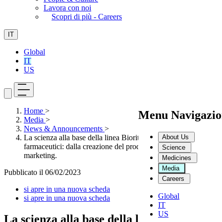
Lavora con noi
Scopri di più - Careers
IT
Global
IT
US
Home
>
Menu Navigazio
Media
>
News & Announcements
>
About Us
La scienza alla base della linea Bioritmon firmata Dompé
farmaceutici: dalla creazione del prodotto alla campagna
Science
marketing.
Medicines
Media
Pubblicato il
06/02/2023
Careers
si apre in una nuova scheda
Global
si apre in una nuova scheda
IT
US
La scienza alla base della linea Bioritmon