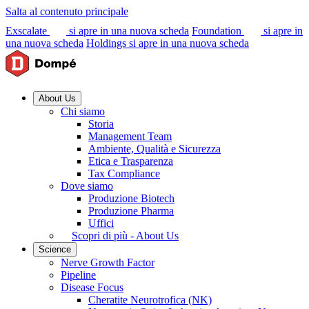
Salta al contenuto principale
Exscalate
si apre in una nuova scheda
Foundation
si apre in
una nuova scheda
Holdings
si apre in una nuova scheda
About Us
Chi siamo
Storia
Management Team
Ambiente, Qualità e Sicurezza
Etica e Trasparenza
Tax Compliance
Dove siamo
Produzione Biotech
Produzione Pharma
Uffici
Scopri di più - About Us
Science
Nerve Growth Factor
Pipeline
Disease Focus
Cheratite Neurotrofica (NK)