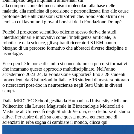
Dall'impatto degli inquinanti ambientali sullo sviluppo neurologico,
alla comprensione dei meccanismi molecolari alla base delle
malattie, alla medicina di precisione e personalizzata fino alle cause
profonde delle allucinazioni schizofreniche. Sono solo alcuni dei
temi su cui lavorano i giovani borsisti della Fondazione Dompé.
Poiché il progresso scientifico odierno spesso deriva da studi
interdisciplinari e innovativi come l’intelligenza artificiale, la
robotica e data science, gli aspiranti ricercatori STEM hanno
bisogno di un percorso formativo che abbracci diverse discipline e
tecnologie.
Ecco perché le borse di studio si concentrano su percorsi formativi
che incarnano questo approccio multidisciplinare. Nell’anno
accademico 2023-24, la Fondazione supporterà fino a 28 studenti
provenienti da 8 istituzioni in Italia e 16 studenti di master/dottorato
o ricercatori post-doc in neuroscienze negli Stati Uniti in diversi
campi.
Dalla MEDTEC School gestita da Humanitas University e Milano
Politecnico alla Laurea Magistrale in Biotecnologie Molecolari e
Mediche all'Università degli Studi di Verona, ecco le borse di studio
attive. Per capire di più su come questa nuova generazione di
scienziati in erba sogna di cambiare il mondo, clicca qui.