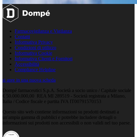
Farmacovigilanza e Vigilanza
Contatti
Informativa Privacy
Condizioni di utilizzo
Informativa Cookie
Informativa Clienti e Fornitori
Accessibilità
Compliance Helpline
si apre in una nuova scheda
Dompé farmaceutici S.p.A. Società a socio unico / Capitale sociale
€ 50.000.000,00 REA MI 289519 - Società registrata a Milano,
Italia / Codice fiscale e partita IVA IT00791570153
Questo sito web contiene informazioni su prodotti destinati a
un'ampia gamma di pubblici e potrebbe includere dettagli o
informazioni sui prodotti non accessibili o non validi nel tuo paese.