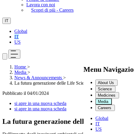
Lavora con noi
Scopri di più - Careers
IT
Global
IT
US
Home
>
Menu Navigazio
Media
>
News & Announcements
>
About Us
La futura generazione delle Life Science
Science
Pubblicato il
04/01/2024
Medicines
Media
si apre in una nuova scheda
Careers
si apre in una nuova scheda
Global
La futura generazione delle Life Science
IT
US