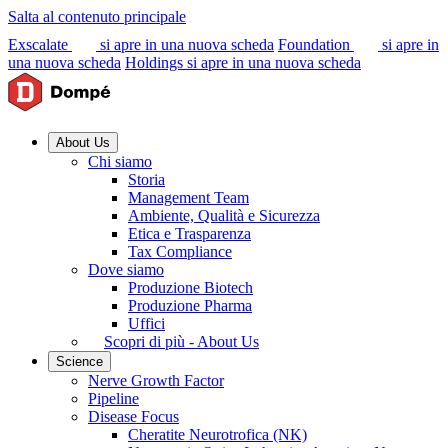
Salta al contenuto principale
Exscalate
si apre in una nuova scheda
Foundation
si apre in
una nuova scheda
Holdings
si apre in una nuova scheda
About Us
Chi siamo
Storia
Management Team
Ambiente, Qualità e Sicurezza
Etica e Trasparenza
Tax Compliance
Dove siamo
Produzione Biotech
Produzione Pharma
Uffici
Scopri di più - About Us
Science
Nerve Growth Factor
Pipeline
Disease Focus
Cheratite Neurotrofica (NK)