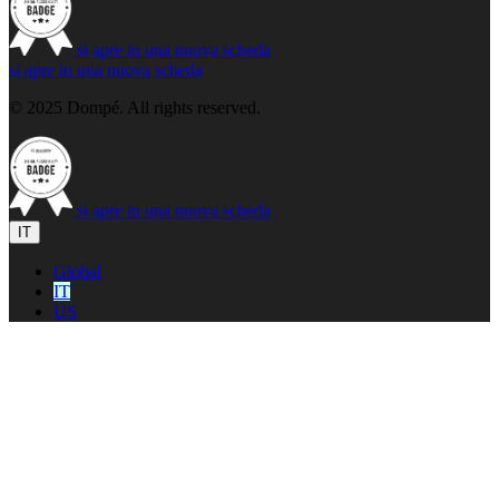
si apre in una nuova scheda
si apre in una nuova scheda
© 2025 Dompé. All rights reserved.
si apre in una nuova scheda
IT
Global
IT
US