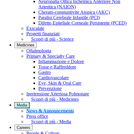
Neuropatia Ottica Ischemica Anteriore Non
Arteritica (NAION)
Cherato-congiuntivite Atopica (AKC)
Paralisi Cerebrale Infantile (PCI)
Difetto Epiteliale Corneale Persistente (PCED)
Exscalate
Progetti finanziati
Scopri di più - Science
Medicines
Oftalmologia
Primary & Specialty Care
Infiammazione e Dolore
Tosse e Raffreddore
Gastro
Cardiovascolare
Eye, Skin & Oral Care
Prevenzione
Ipertensione Arteriosa Polmonare
Scopri di più - Medicines
Media
News & Announcements
Press office
Scopri di più - Media
Careers
People & Culture