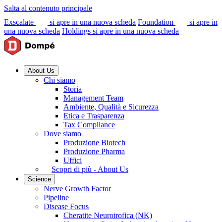
Salta al contenuto principale
Exscalate
si apre in una nuova scheda
Foundation
si apre in
una nuova scheda
Holdings
si apre in una nuova scheda
About Us
Chi siamo
Storia
Management Team
Ambiente, Qualità e Sicurezza
Etica e Trasparenza
Tax Compliance
Dove siamo
Produzione Biotech
Produzione Pharma
Uffici
Scopri di più - About Us
Science
Nerve Growth Factor
Pipeline
Disease Focus
Cheratite Neurotrofica (NK)