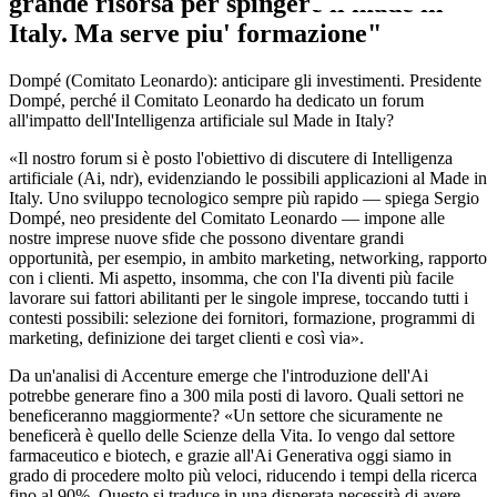
grande risorsa per spingere il made in
Italy. Ma serve piu' formazione"
Dompé (Comitato Leonardo): anticipare gli investimenti. Presidente
Dompé, perché il Comitato Leonardo ha dedicato un forum
all'impatto dell'Intelligenza artificiale sul Made in Italy?
«Il nostro forum si è posto l'obiettivo di discutere di Intelligenza
artificiale (Ai, ndr), evidenziando le possibili applicazioni al Made in
Italy. Uno sviluppo tecnologico sempre più rapido — spiega Sergio
Dompé, neo presidente del Comitato Leonardo — impone alle
nostre imprese nuove sfide che possono diventare grandi
opportunità, per esempio, in ambito marketing, networking, rapporto
con i clienti. Mi aspetto, insomma, che con l'Ia diventi più facile
lavorare sui fattori abilitanti per le singole imprese, toccando tutti i
contesti possibili: selezione dei fornitori, formazione, programmi di
marketing, definizione dei target clienti e così via».
Da un'analisi di Accenture emerge che l'introduzione dell'Ai
potrebbe generare fino a 300 mila posti di lavoro. Quali settori ne
beneficeranno maggiormente? «Un settore che sicuramente ne
beneficerà è quello delle Scienze della Vita. Io vengo dal settore
farmaceutico e biotech, e grazie all'Ai Generativa oggi siamo in
grado di procedere molto più veloci, riducendo i tempi della ricerca
fino al 90%. Questo si traduce in una disperata necessità di avere