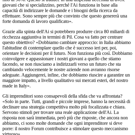
giovani che si specializzino, perché l'Ai funziona in base alla
capacità di indirizzare le domande e i bisogni della ricerca da
effettuare. Sono sempre più che convinto che questo genererà una
forte domanda di lavoro qualificato».
Grazie alla spinta dell'Ai si potrebbero produrre circa 80 miliardi di
ricchezza aggiuntiva in termini di Pil. Cosa va fatto per centrare
questo obiettivo? «Dobbiamo cambiare approccio: in Italia abbiamo
l'abitudine di contemplare quello che è successo ieri per, poi,
orientare le decisioni per il futuro. Non funziona più così. Dobbiamo
coinvolgere e appassionare i nostri giovani a quello che stiamo
facendo, se non riusciamo a indirizzarli verso un futuro che sta
cambiando velocemente le nostre aziende non avranno risorse
adeguate. Aggiungerei, infine, che dobbiamo riuscire a garantire un
maggiore impatto, a livello qualitativo sui mercati esteri, del nostro
made in Italy».
Gli imprenditori sono consapevoli della sfida che va affrontata?
«Solo in parte. Tutti, grandi e piccole imprese, hanno la necessità di
declinare una strategia competitiva molto più focalizzata e chiara.
Servono stimoli per trovare una reale applicazione dell'Ai. La
risposta non sarà immediata, però più che risposte, che ancora non
abbiamo, ci sono molte domande che ogni imprenditore si deve
porre: il nostro Forum contribuisce a stimolare questo meccanismo
virtuoso».