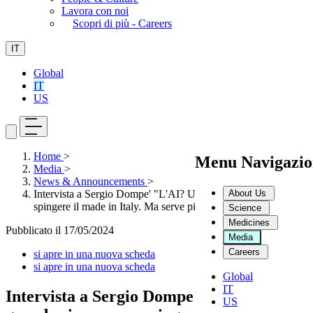
Lavora con noi
Scopri di più - Careers
IT
Global
IT
US
Home
>
Menu Navigazio
Media
>
News & Announcements
>
About Us
Intervista a Sergio Dompe' "L'AI? Una grande risorsa per
spingere il made in Italy. Ma serve piu' formazione"
Science
Medicines
Pubblicato il
17/05/2024
Media
Careers
si apre in una nuova scheda
si apre in una nuova scheda
Global
IT
Intervista a Sergio Dompe' "L'AI? Una
US