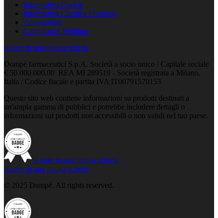
Informativa Cookie
Informativa Clienti e Fornitori
Accessibilità
Compliance Helpline
si apre in una nuova scheda
Dompé farmaceutici S.p.A. Società a socio unico / Capitale sociale
€ 50.000.000,00 REA MI 289519 - Società registrata a Milano,
Italia / Codice fiscale e partita IVA IT00791570153
Questo sito web contiene informazioni su prodotti destinati a
un'ampia gamma di pubblici e potrebbe includere dettagli o
informazioni sui prodotti non accessibili o non validi nel tuo paese.
si apre in una nuova scheda
si apre in una nuova scheda
© 2025 Dompé. All rights reserved.