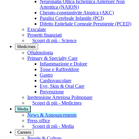
Neuropatia Ottica Ischemica Anteriore Non
Arteritica (NAION)
Cherato-congiuntivite Atopica (AKC)
Paralisi Cerebrale Infantile (PCI)
Difetto Epiteliale Corneale Persistente (PCED)
Exscalate
Progetti finanziati
Scopri di più - Science
Medicines
Oftalmologia
Primary & Specialty Care
Infiammazione e Dolore
Tosse e Raffreddore
Gastro
Cardiovascolare
Eye, Skin & Oral Care
Prevenzione
Ipertensione Arteriosa Polmonare
Scopri di più - Medicines
Media
News & Announcements
Press office
Scopri di più - Media
Careers
People & Culture