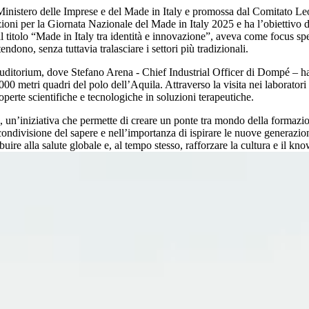
inistero delle Imprese e del Made in Italy e promossa dal Comitato Leona
oni per la Giornata Nazionale del Made in Italy 2025 e ha l’obiettivo di 
al titolo “Made in Italy tra identità e innovazione”, aveva come focus spec
endono, senza tuttavia tralasciare i settori più tradizionali.
auditorium, dove Stefano Arena - Chief Industrial Officer di Dompé – ha 
000 metri quadri del polo dell’Aquila. Attraverso la visita nei laboratori
erte scientifiche e tecnologiche in soluzioni terapeutiche.
 un’iniziativa che permette di creare un ponte tra mondo della formazion
ivisione del sapere e nell’importanza di ispirare le nuove generazioni. 
ibuire alla salute globale e, al tempo stesso, rafforzare la cultura e il