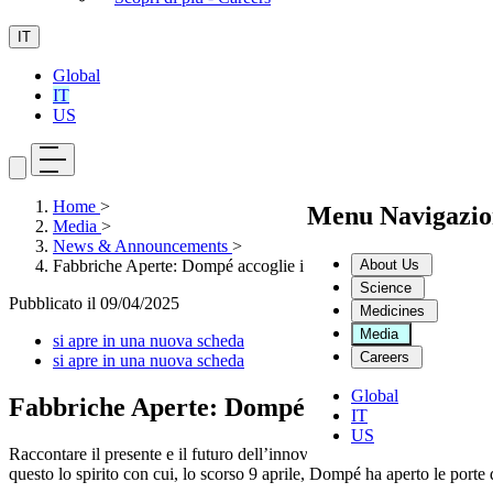
IT
Global
IT
US
Home
>
Menu Navigazio
Media
>
News & Announcements
>
About Us
Fabbriche Aperte: Dompé accoglie i talenti di domani per un via
Science
Pubblicato il
09/04/2025
Medicines
Media
si apre in una nuova scheda
Careers
si apre in una nuova scheda
Global
Fabbriche Aperte: Dompé accoglie i talenti
IT
US
Raccontare il presente e il futuro dell’innovazione ai professionisti di
questo lo spirito con cui, lo scorso 9 aprile, Dompé ha aperto le porte