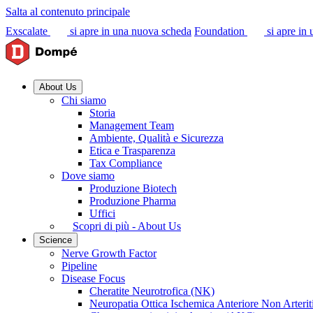
Salta al contenuto principale
Exscalate
si apre in una nuova scheda
Foundation
si apre in
About Us
Chi siamo
Storia
Management Team
Ambiente, Qualità e Sicurezza
Etica e Trasparenza
Tax Compliance
Dove siamo
Produzione Biotech
Produzione Pharma
Uffici
Scopri di più - About Us
Science
Nerve Growth Factor
Pipeline
Disease Focus
Cheratite Neurotrofica (NK)
Neuropatia Ottica Ischemica Anteriore Non Arter