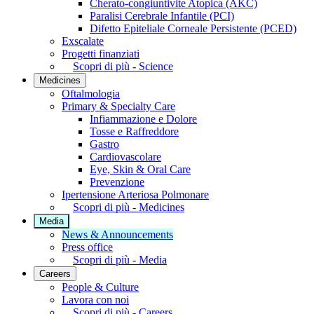
Cherato-congiuntivite Atopica (AKC)
Paralisi Cerebrale Infantile (PCI)
Difetto Epiteliale Corneale Persistente (PCED)
Exscalate
Progetti finanziati
Scopri di più - Science
Medicines
Oftalmologia
Primary & Specialty Care
Infiammazione e Dolore
Tosse e Raffreddore
Gastro
Cardiovascolare
Eye, Skin & Oral Care
Prevenzione
Ipertensione Arteriosa Polmonare
Scopri di più - Medicines
Media
News & Announcements
Press office
Scopri di più - Media
Careers
People & Culture
Lavora con noi
Scopri di più - Careers