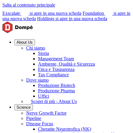
Salta al contenuto principale
Exscalate
si apre in una nuova scheda
Foundation
si apre in
una nuova scheda
Holdings
si apre in una nuova scheda
About Us
Chi siamo
Storia
Management Team
Ambiente, Qualità e Sicurezza
Etica e Trasparenza
Tax Compliance
Dove siamo
Produzione Biotech
Produzione Pharma
Uffici
Scopri di più - About Us
Science
Nerve Growth Factor
Pipeline
Disease Focus
Cheratite Neurotrofica (NK)