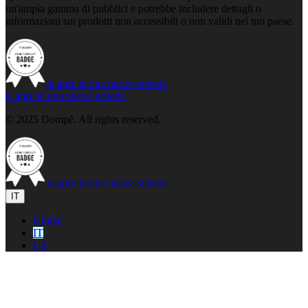
un'ampia gamma di pubblici e potrebbe includere dettagli o
informazioni sui prodotti non accessibili o non validi nel tuo paese.
si apre in una nuova scheda
si apre in una nuova scheda
© 2025 Dompé. All rights reserved.
si apre in una nuova scheda
IT
Global
IT
US