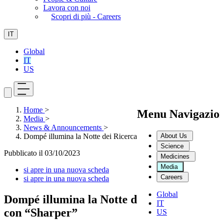
Lavora con noi
Scopri di più - Careers
IT
Global
IT
US
Home
>
Menu Navigazio
Media
>
News & Announcements
>
About Us
Dompé illumina la Notte dei Ricercatori con “Sharper”
Science
Pubblicato il
03/10/2023
Medicines
Media
si apre in una nuova scheda
Careers
si apre in una nuova scheda
Global
Dompé illumina la Notte dei Ricercatori
IT
con “Sharper”
US