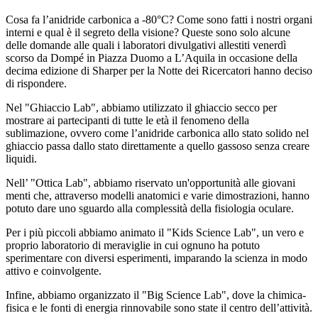
Cosa fa l’anidride carbonica a -80°C? Come sono fatti i nostri organi
interni e qual è il segreto della visione? Queste sono solo alcune
delle domande alle quali i laboratori divulgativi allestiti venerdì
scorso da Dompé in Piazza Duomo a L’Aquila in occasione della
decima edizione di Sharper per la Notte dei Ricercatori hanno deciso
di rispondere.
Nel "Ghiaccio Lab", abbiamo utilizzato il ghiaccio secco per
mostrare ai partecipanti di tutte le età il fenomeno della
sublimazione, ovvero come l’anidride carbonica allo stato solido nel
ghiaccio passa dallo stato direttamente a quello gassoso senza creare
liquidi.
Nell’ "Ottica Lab", abbiamo riservato un'opportunità alle giovani
menti che, attraverso modelli anatomici e varie dimostrazioni, hanno
potuto dare uno sguardo alla complessità della fisiologia oculare.
Per i più piccoli abbiamo animato il "Kids Science Lab", un vero e
proprio laboratorio di meraviglie in cui ognuno ha potuto
sperimentare con diversi esperimenti, imparando la scienza in modo
attivo e coinvolgente.
Infine, abbiamo organizzato il "Big Science Lab", dove la chimica-
fisica e le fonti di energia rinnovabile sono state il centro dell’attività.