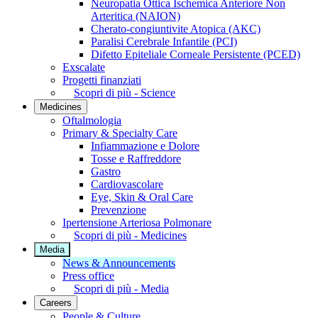
Neuropatia Ottica Ischemica Anteriore Non
Arteritica (NAION)
Cherato-congiuntivite Atopica (AKC)
Paralisi Cerebrale Infantile (PCI)
Difetto Epiteliale Corneale Persistente (PCED)
Exscalate
Progetti finanziati
Scopri di più - Science
Medicines
Oftalmologia
Primary & Specialty Care
Infiammazione e Dolore
Tosse e Raffreddore
Gastro
Cardiovascolare
Eye, Skin & Oral Care
Prevenzione
Ipertensione Arteriosa Polmonare
Scopri di più - Medicines
Media
News & Announcements
Press office
Scopri di più - Media
Careers
People & Culture