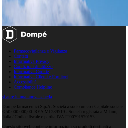
Farmacovigilanza e Vigilanza
Contatti
Informativa Privacy
Condizioni di utilizzo
Informativa Cookie
Informativa Clienti e Fornitori
Accessibilità
Compliance Helpline
si apre in una nuova scheda
Dompé farmaceutici S.p.A. Società a socio unico / Capitale sociale
€ 50.000.000,00 REA MI 289519 - Società registrata a Milano,
Italia / Codice fiscale e partita IVA IT00791570153
Questo sito web contiene informazioni su prodotti destinati a