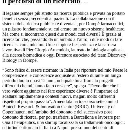
il percorso di un ricercatore
Il legame sempre più stretto tra ricerca pubblica e privata ha portato
benefici senza precedenti ai pazienti. La collaborazione con il
sistema della ricerca pubblica è diventata, per Dompé farmaceutici,
un pilastro fondamentale su cui creare un nuovo sistema healthcare.
Ma come si incontrano questi due mondi così diversi? È grazie ai
ricercatori che, passando da un ambito all’altro, i due modi di fare
ricerca si contaminano. Un esempio è l’esperienza e la carriera
lavorativa di Pier Giorgio Amendola, laureato in biologia applicata
alla ricerca biomedica e oggi Direttore associato del team Discovery
Biology in Dompé.
“Sono felice di essere ritornato in Italia per riportare nel mio Paese le
competenze e le conoscenze acquisite all’estero durante un lungo
periodo durato quasi 12 anni, nel quale ho affrontato progetti
differenti che mi hanno fatto crescere”, spiega. “Devo dire che il
vero valore aggiunto nel fare esperienze diverse è l’imparare ad
adattarsi rapidamente a contesti nuovi, magari molto differenti
rispetto al proprio passato”. Amendola ha trascorso sette anni al
Biotech Research & Innovation Centre (BRIC), University of
Copenhagen, nell’ambito del dottorato e del successivo post
dottorato di ricerca, per poi trasferirsi a Barcellona e lavorare per
Ona Therapeutics, una startup focalizzata su trattamenti oncologici,
ed infine è ritornato in Italia a Napoli presso uno dei centri di