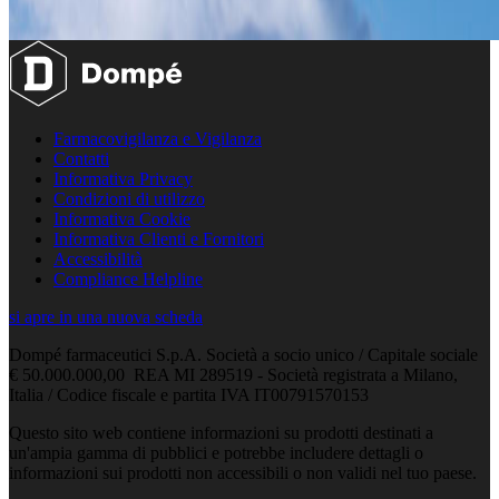
Farmacovigilanza e Vigilanza
Contatti
Informativa Privacy
Condizioni di utilizzo
Informativa Cookie
Informativa Clienti e Fornitori
Accessibilità
Compliance Helpline
si apre in una nuova scheda
Dompé farmaceutici S.p.A. Società a socio unico / Capitale sociale
€ 50.000.000,00 REA MI 289519 - Società registrata a Milano,
Italia / Codice fiscale e partita IVA IT00791570153
Questo sito web contiene informazioni su prodotti destinati a
un'ampia gamma di pubblici e potrebbe includere dettagli o
informazioni sui prodotti non accessibili o non validi nel tuo paese.