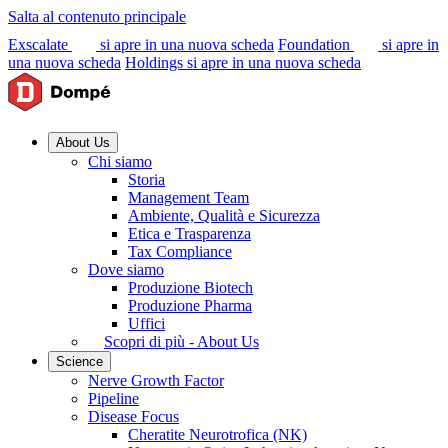
Salta al contenuto principale
Exscalate
si apre in una nuova scheda
Foundation
si apre in
una nuova scheda
Holdings
si apre in una nuova scheda
About Us
Chi siamo
Storia
Management Team
Ambiente, Qualità e Sicurezza
Etica e Trasparenza
Tax Compliance
Dove siamo
Produzione Biotech
Produzione Pharma
Uffici
Scopri di più - About Us
Science
Nerve Growth Factor
Pipeline
Disease Focus
Cheratite Neurotrofica (NK)