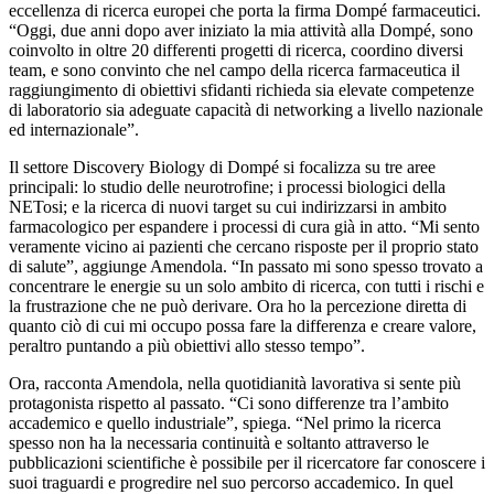
eccellenza di ricerca europei che porta la firma Dompé farmaceutici.
“Oggi, due anni dopo aver iniziato la mia attività alla Dompé, sono
coinvolto in oltre 20 differenti progetti di ricerca, coordino diversi
team, e sono convinto che nel campo della ricerca farmaceutica il
raggiungimento di obiettivi sfidanti richieda sia elevate competenze
di laboratorio sia adeguate capacità di networking a livello nazionale
ed internazionale”.
Il settore Discovery Biology di Dompé si focalizza su tre aree
principali: lo studio delle neurotrofine; i processi biologici della
NETosi; e la ricerca di nuovi target su cui indirizzarsi in ambito
farmacologico per espandere i processi di cura già in atto. “Mi sento
veramente vicino ai pazienti che cercano risposte per il proprio stato
di salute”, aggiunge Amendola. “In passato mi sono spesso trovato a
concentrare le energie su un solo ambito di ricerca, con tutti i rischi e
la frustrazione che ne può derivare. Ora ho la percezione diretta di
quanto ciò di cui mi occupo possa fare la differenza e creare valore,
peraltro puntando a più obiettivi allo stesso tempo”.
Ora, racconta Amendola, nella quotidianità lavorativa si sente più
protagonista rispetto al passato. “Ci sono differenze tra l’ambito
accademico e quello industriale”, spiega. “Nel primo la ricerca
spesso non ha la necessaria continuità e soltanto attraverso le
pubblicazioni scientifiche è possibile per il ricercatore far conoscere i
suoi traguardi e progredire nel suo percorso accademico. In quel