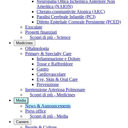
Neuropatia Ottica Ischemica Anteriore Non
Arteritica (NAION)
Cherato-congiuntivite Atopica (AKC)
Paralisi Cerebrale Infantile (PCI)
Difetto Epiteliale Corneale Persistente (PCED)
Exscalate
Progetti finanziati
Scopri di più - Science
Medicines
Oftalmologia
Primary & Specialty Care
Infiammazione e Dolore
Tosse e Raffreddore
Gastro
Cardiovascolare
Eye, Skin & Oral Care
Prevenzione
Ipertensione Arteriosa Polmonare
Scopri di più - Medicines
Media
News & Announcements
Press office
Scopri di più - Media
Careers
People & Culture