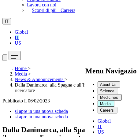
Lavora con noi
Scopri di più - Careers
IT
Global
IT
US
Home
>
Menu Navigazio
Media
>
News & Announcements
>
About Us
Dalla Danimarca, alla Spagna e all’Italia: il percorso di un
ricercatore
Science
Medicines
Pubblicato il
06/02/2023
Media
Careers
si apre in una nuova scheda
si apre in una nuova scheda
Global
IT
Dalla Danimarca, alla Spagna e all’Italia:
US