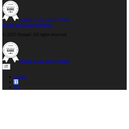
si apre in una nuova scheda
si apre in una nuova scheda
© 2025 Dompé. All rights reserved.
si apre in una nuova scheda
IT
Global
IT
US