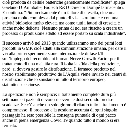
cioè prodotta da cellule batteriche geneticamente modificate” spiega
Gaetano D’Anniballe, Biotech R&D Director Dompé farmaceutici.
E continua: “Più precisamente è un fattore di crescita, cioè una
proteina molto complessa dal punto di vista strutturale e con una
attività biologica molto elevata ma come tutti i fattori di crescita è
anche molto delicata. Nessuno prima di noi era riuscito a creare un
processo di produzione adatto ad essere portato su scala industriale”.
Il successo arrivò nel 2013 quando utilizzammo uno dei primi lotti
prodotti in GMP, cioè adatti alla somministrazione umana, per dare il
via alla prima sperimentazione internazionale di fase I/II
sull’impiego del recombinant human Nerve Growth Factor per il
trattamento di una malattia rara. Risolta la sfida della produzione,
però, si doveva gestire la distribuzione. Il farmaco prodotto nel
nostro stabilimento produttivo de L’Aquila viene inviato nei centri di
distribuzione che lo smistano in tutto il territorio europeo,
statunitense e cinese.
La spedizione non è semplice: il trattamento completo dura più
settimane e i pazienti devono ricevere le dosi secondo precise
scadenze. Se c’è anche un solo giorno di ritardo tutto il trattamento è
compromesso. Il processo e la gestione accurata di ogni singolo
passaggio ha reso possibile la consegna puntuale di ogni pacco
anche in piena emergenza Covid-19 quando tutto il mondo si era
fermato.