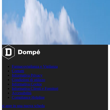
Farmacovigilanza e Vigilanza
Contatti
Informativa Privacy
Condizioni di utilizzo
Informativa Cookie
Informativa Clienti e Fornitori
Accessibilità
Compliance Helpline
si apre in una nuova scheda