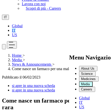
Lavora con noi
Scopri di più - Careers
IT
Global
IT
US
Home
>
Menu Navigazio
Media
>
News & Announcements
>
About Us
Come nasce un farmaco per una malattia rara
Science
Pubblicato il
06/02/2023
Medicines
Media
si apre in una nuova scheda
Careers
si apre in una nuova scheda
Global
Come nasce un farmaco per una malattia
IT
rara
US