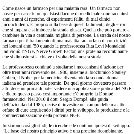
Come nasce un farmaco per una malattia rara. Un farmaco non
nasce per caso: in un qualsiasi flacone di medicinale sono racchiusi
anni e anni di ricerche, di esperimenti falliti, di trial clinici
inconcludenti. È proprio sulla base di questi fallimenti, degli errori
che si impara e si imbocca la strada giusta. Quella che può portare a
cambiare la vita a centinaia, migliaia di persone. La strada del nostro
farmaco per il trattamento di una malattia rara orfana di cura iniziò
nei lontani anni ’50 quando la professoressa Rita Levi Montalcini
individuò l’NGF, Nerve Growh Factor, una proteina recombinante
che si dimostrerà la chiave di volta della nostra storia.
La professoressa continuò a studiarne i meccanismi d’azione per
oltre trent’anni ricevendo nel 1986, insieme al biochimico Stanley
Cohen, il Nobel per la medicina diventando la seconda donna
italiana ad prendere tale premio. Da quel giorno dovettero passare
altri decenni prima di poter vedere una applicazione pratica del NGF
e dietro questo passo così importante c’è proprio la Dompé
farmaceutici. Nel 2010 il dott. Sergio Dompé, alla guida
dell’azienda dal 1985, decise di investire nel campo delle malattie
orfane di cure acquisendo i diritti per lo sviluppo, la produzione e la
commercializzazione della proteina NGF.
Iniziarono così gli studi, le ricerche e le continue ipotesi di sviluppo.
“La base del nostro principio attivo è una proteina ricombinante,