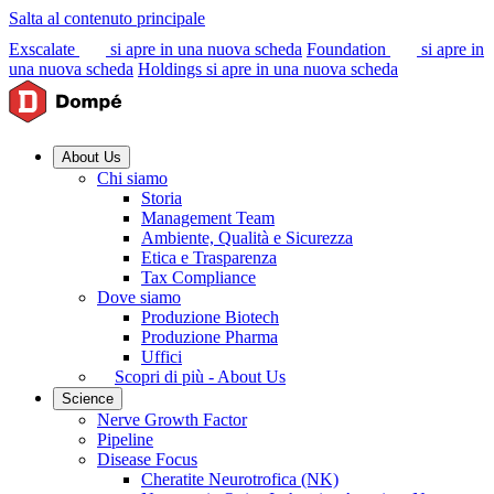
Salta al contenuto principale
Exscalate
si apre in una nuova scheda
Foundation
si apre in
una nuova scheda
Holdings
si apre in una nuova scheda
About Us
Chi siamo
Storia
Management Team
Ambiente, Qualità e Sicurezza
Etica e Trasparenza
Tax Compliance
Dove siamo
Produzione Biotech
Produzione Pharma
Uffici
Scopri di più - About Us
Science
Nerve Growth Factor
Pipeline
Disease Focus
Cheratite Neurotrofica (NK)