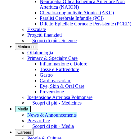
Neuropatia Ottica Ischemica Anteriore Non
Arteritica (NAION)
Cherato-congiuntivite Atopica (AKC)
Paralisi Cerebrale Infantile (PCI)
Difetto Epiteliale Corneale Persistente (PCED)
Exscalate
Progetti finanziati
Scopri di più - Science
Medicines
Oftalmologia
Primary & Specialty Care
Infiammazione e Dolore
Tosse e Raffreddore
Gastro
Cardiovascolare
Eye, Skin & Oral Care
Prevenzione
Ipertensione Arteriosa Polmonare
Scopri di più - Medicines
Media
News & Announcements
Press office
Scopri di più - Media
Careers
People & Culture