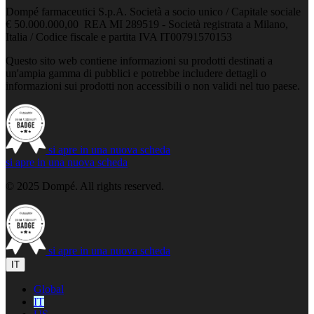
Dompé farmaceutici S.p.A. Società a socio unico / Capitale sociale
€ 50.000.000,00 REA MI 289519 - Società registrata a Milano,
Italia / Codice fiscale e partita IVA IT00791570153
Questo sito web contiene informazioni su prodotti destinati a
un'ampia gamma di pubblici e potrebbe includere dettagli o
informazioni sui prodotti non accessibili o non validi nel tuo paese.
si apre in una nuova scheda
si apre in una nuova scheda
© 2025 Dompé. All rights reserved.
si apre in una nuova scheda
IT
Global
IT