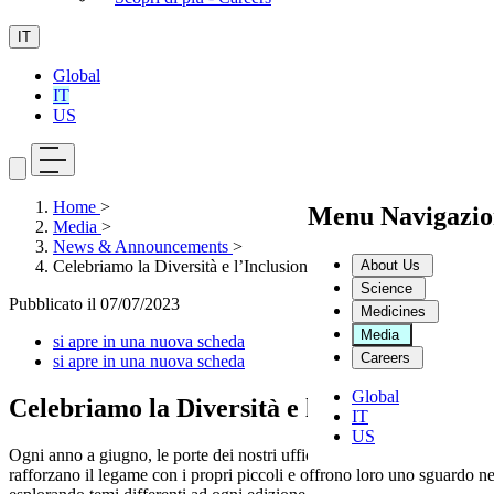
IT
Global
IT
US
Home
>
Menu Navigazio
Media
>
News & Announcements
>
About Us
Celebriamo la Diversità e l’Inclusione con la giornata: Bimbi 
Science
Pubblicato il
07/07/2023
Medicines
Media
si apre in una nuova scheda
Careers
si apre in una nuova scheda
Global
Celebriamo la Diversità e l’Inclusione con
IT
US
Ogni anno a giugno, le porte dei nostri uffici Dompé a Milano, L'Aquila
rafforzano il legame con i propri piccoli e offrono loro uno sguardo 