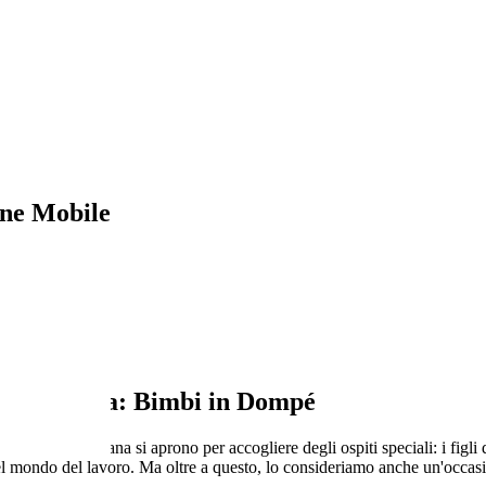
ne Mobile
in Dompé
 la giornata: Bimbi in Dompé
, Napoli e Tirana si aprono per accogliere degli ospiti speciali: i figli
nel mondo del lavoro. Ma oltre a questo, lo consideriamo anche un'occas