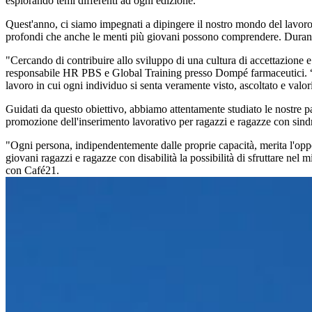
esplorando temi differenti ad ogni edizione.
Quest'anno, ci siamo impegnati a dipingere il nostro mondo del lavoro 
profondi che anche le menti più giovani possono comprendere. Durante u
"Cercando di contribuire allo sviluppo di una cultura di accettazione e
responsabile HR PBS e Global Training presso Dompé farmaceutici. “L'
lavoro in cui ogni individuo si senta veramente visto, ascoltato e valor
Guidati da questo obiettivo, abbiamo attentamente studiato le nostre p
promozione dell'inserimento lavorativo per ragazzi e ragazze con si
"Ogni persona, indipendentemente dalle proprie capacità, merita l'opp
giovani ragazzi e ragazze con disabilità la possibilità di sfruttare nel
con Café21.