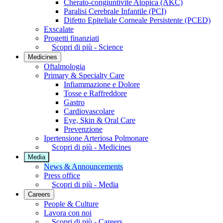
Cherato-congiuntivite Atopica (AKC)
Paralisi Cerebrale Infantile (PCI)
Difetto Epiteliale Corneale Persistente (PCED)
Exscalate
Progetti finanziati
Scopri di più - Science
Medicines
Oftalmologia
Primary & Specialty Care
Infiammazione e Dolore
Tosse e Raffreddore
Gastro
Cardiovascolare
Eye, Skin & Oral Care
Prevenzione
Ipertensione Arteriosa Polmonare
Scopri di più - Medicines
Media
News & Announcements
Press office
Scopri di più - Media
Careers
People & Culture
Lavora con noi
Scopri di più - Careers