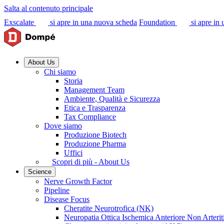
Salta al contenuto principale
Exscalate
si apre in una nuova scheda
Foundation
si apre in
About Us
Chi siamo
Storia
Management Team
Ambiente, Qualità e Sicurezza
Etica e Trasparenza
Tax Compliance
Dove siamo
Produzione Biotech
Produzione Pharma
Uffici
Scopri di più - About Us
Science
Nerve Growth Factor
Pipeline
Disease Focus
Cheratite Neurotrofica (NK)
Neuropatia Ottica Ischemica Anteriore Non Arter