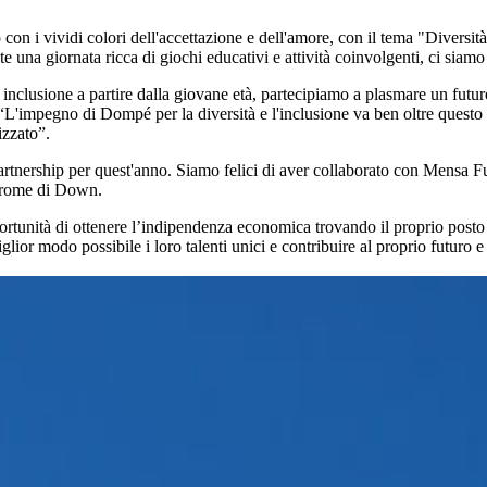
con i vividi colori dell'accettazione e dell'amore, con il tema "Diversi
na giornata ricca di giochi educativi e attività coinvolgenti, ci siamo 
 inclusione a partire dalla giovane età, partecipiamo a plasmare un futu
impegno di Dompé per la diversità e l'inclusione va ben oltre questo 
izzato”.
artnership per quest'anno. Siamo felici di aver collaborato con Mensa Fu
ndrome di Down.
ortunità di ottenere l’indipendenza economica trovando il proprio post
 miglior modo possibile i loro talenti unici e contribuire al proprio futur