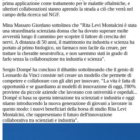
prima applicazione come trattamento per le malattie oftalmiche, e
ulteriori collaborazioni stanno aprendo la strada a ciò che verrà nel
campo della ricerca sul NGF.
Mina Massaro Giordano sottolinea che "Rita Levi Montalcini è stata
una straordinaria scienziata donna che ha dovuto superare molte
avversità lungo il cammino per scoprire il fattore di crescita dei
nervi. A distanza di 50 anni, il matrimonio tra industria e scienza ha
portato al primo biologico, un farmaco non facile da creare, per
trattare la cheratite neurotrofica, e non saremmo stati in grado di
farlo senza la collaborazione tra industria e scienza".
Sergio Dompé ha concluso il dibattito sottolineando che il genio di
Leonardo da Vinci consiste nel creare un modello che permette di
competere e collaborare con gli altri per innovare. "La vita è fatta di
opportunità e se guardiamo ai modelli di innovazione di oggi, l'80%
proviene da piccole aziende che lavorano con università e ospedali...
Dompé si basa su questa interazione tra scienziati e industria e oggi
stiamo introducendo la nuova generazione di giovani a lavorare in
questo modo: i nuovi beneficiari della borsa di studio Rita Levi
Montalcini, che rappresentano il futuro dell'innovazione
collaborativa tra scienziati e industria".