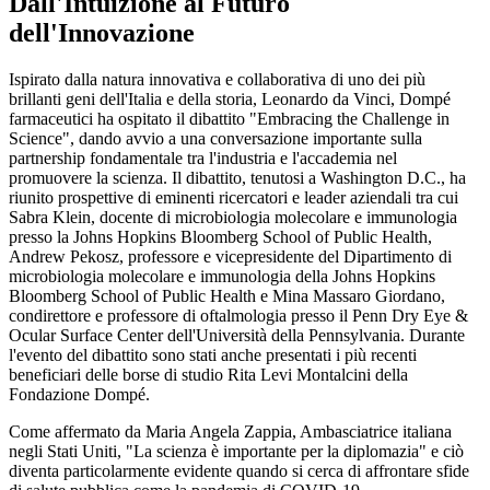
Dall'Intuizione al Futuro
dell'Innovazione
Ispirato dalla natura innovativa e collaborativa di uno dei più
brillanti geni dell'Italia e della storia, Leonardo da Vinci, Dompé
farmaceutici ha ospitato il dibattito "Embracing the Challenge in
Science", dando avvio a una conversazione importante sulla
partnership fondamentale tra l'industria e l'accademia nel
promuovere la scienza. Il dibattito, tenutosi a Washington D.C., ha
riunito prospettive di eminenti ricercatori e leader aziendali tra cui
Sabra Klein, docente di microbiologia molecolare e immunologia
presso la Johns Hopkins Bloomberg School of Public Health,
Andrew Pekosz, professore e vicepresidente del Dipartimento di
microbiologia molecolare e immunologia della Johns Hopkins
Bloomberg School of Public Health e Mina Massaro Giordano,
condirettore e professore di oftalmologia presso il Penn Dry Eye &
Ocular Surface Center dell'Università della Pennsylvania. Durante
l'evento del dibattito sono stati anche presentati i più recenti
beneficiari delle borse di studio Rita Levi Montalcini della
Fondazione Dompé.
Come affermato da Maria Angela Zappia, Ambasciatrice italiana
negli Stati Uniti, "La scienza è importante per la diplomazia" e ciò
diventa particolarmente evidente quando si cerca di affrontare sfide