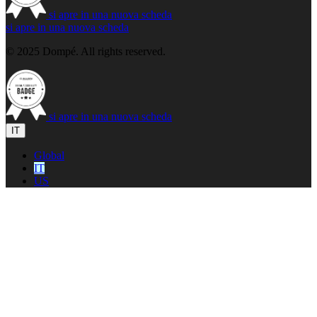
si apre in una nuova scheda
si apre in una nuova scheda
© 2025 Dompé. All rights reserved.
si apre in una nuova scheda
IT
Global
IT
US