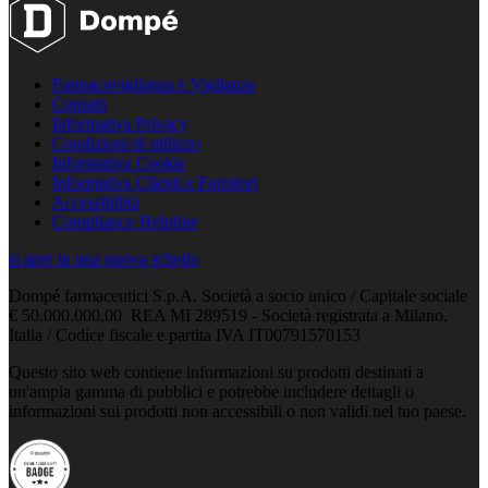
Farmacovigilanza e Vigilanza
Contatti
Informativa Privacy
Condizioni di utilizzo
Informativa Cookie
Informativa Clienti e Fornitori
Accessibilità
Compliance Helpline
si apre in una nuova scheda
Dompé farmaceutici S.p.A. Società a socio unico / Capitale sociale
€ 50.000.000,00 REA MI 289519 - Società registrata a Milano,
Italia / Codice fiscale e partita IVA IT00791570153
Questo sito web contiene informazioni su prodotti destinati a
un'ampia gamma di pubblici e potrebbe includere dettagli o
informazioni sui prodotti non accessibili o non validi nel tuo paese.