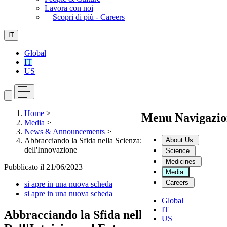
Lavora con noi
Scopri di più - Careers
IT
Global
IT
US
Home
>
Menu Navigazio
Media
>
News & Announcements
>
About Us
Abbracciando la Sfida nella Scienza: Dall'Intuizione al Futuro
dell'Innovazione
Science
Medicines
Pubblicato il
21/06/2023
Media
Careers
si apre in una nuova scheda
si apre in una nuova scheda
Global
IT
Abbracciando la Sfida nella Scienza:
US