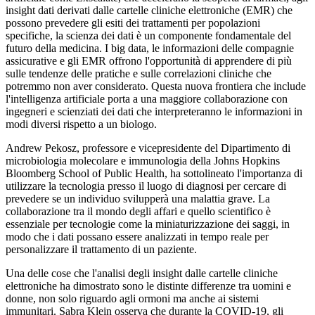
insight dati derivati dalle cartelle cliniche elettroniche (EMR) che
possono prevedere gli esiti dei trattamenti per popolazioni
specifiche, la scienza dei dati è un componente fondamentale del
futuro della medicina. I big data, le informazioni delle compagnie
assicurative e gli EMR offrono l'opportunità di apprendere di più
sulle tendenze delle pratiche e sulle correlazioni cliniche che
potremmo non aver considerato. Questa nuova frontiera che include
l'intelligenza artificiale porta a una maggiore collaborazione con
ingegneri e scienziati dei dati che interpreteranno le informazioni in
modi diversi rispetto a un biologo.
Andrew Pekosz, professore e vicepresidente del Dipartimento di
microbiologia molecolare e immunologia della Johns Hopkins
Bloomberg School of Public Health, ha sottolineato l'importanza di
utilizzare la tecnologia presso il luogo di diagnosi per cercare di
prevedere se un individuo svilupperà una malattia grave. La
collaborazione tra il mondo degli affari e quello scientifico è
essenziale per tecnologie come la miniaturizzazione dei saggi, in
modo che i dati possano essere analizzati in tempo reale per
personalizzare il trattamento di un paziente.
Una delle cose che l'analisi degli insight dalle cartelle cliniche
elettroniche ha dimostrato sono le distinte differenze tra uomini e
donne, non solo riguardo agli ormoni ma anche ai sistemi
immunitari. Sabra Klein osserva che durante la COVID-19, gli