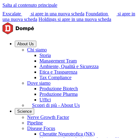
Salta al contenuto principale
Exscalate
si apre in una nuova scheda
Foundation
si apre in
una nuova scheda
Holdings
si apre in una nuova scheda
About Us
Chi siamo
Storia
Management Team
Ambiente, Qualità e Sicurezza
Etica e Trasparenza
Tax Compliance
Dove siamo
Produzione Biotech
Produzione Pharma
Uffici
Scopri di più - About Us
Science
Nerve Growth Factor
Pipeline
Disease Focus
Cheratite Neurotrofica (NK)