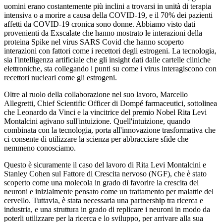
uomini erano costantemente più inclini a trovarsi in unità di terapia
intensiva o a morire a causa della COVID-19, e il 70% dei pazienti
affetti da COVID-19 cronica sono donne. Abbiamo visto dati
provenienti da Exscalate che hanno mostrato le interazioni della
proteina Spike nel virus SARS Covid che hanno scoperto
interazioni con fattori come i recettori degli estrogeni. La tecnologia,
sia l'intelligenza artificiale che gli insight dati dalle cartelle cliniche
elettroniche, sta collegando i punti su come i virus interagiscono con
recettori nucleari come gli estrogeni.
Oltre al ruolo della collaborazione nel suo lavoro, Marcello
Allegretti, Chief Scientific Officer di Dompé farmaceutici, sottolinea
che Leonardo da Vinci e la vincitrice del premio Nobel Rita Levi
Montalcini agivano sull'intuizione. Quell'intuizione, quando
combinata con la tecnologia, porta all'innovazione trasformativa che
ci consente di utilizzare la scienza per abbracciare sfide che
nemmeno conosciamo.
Questo è sicuramente il caso del lavoro di Rita Levi Montalcini e
Stanley Cohen sul Fattore di Crescita nervoso (NGF), che è stato
scoperto come una molecola in grado di favorire la crescita dei
neuroni e inizialmente pensato come un trattamento per malattie del
cervello. Tuttavia, è stata necessaria una partnership tra ricerca e
industria, e una struttura in grado di replicare i neuroni in modo da
poterli utilizzare per la ricerca e lo sviluppo, per arrivare alla sua