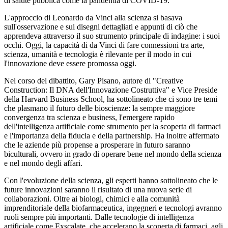
di salute pubblica come la pandemia di COVID-19.
L'approccio di Leonardo da Vinci alla scienza si basava
sull'osservazione e sui disegni dettagliati e appunti di ciò che
apprendeva attraverso il suo strumento principale di indagine: i suoi
occhi. Oggi, la capacità di da Vinci di fare connessioni tra arte,
scienza, umanità e tecnologia è rilevante per il modo in cui
l'innovazione deve essere promossa oggi.
Nel corso del dibattito, Gary Pisano, autore di "Creative
Construction: Il DNA dell'Innovazione Costruttiva" e Vice Preside
della Harvard Business School, ha sottolineato che ci sono tre temi
che plasmano il futuro delle bioscienze: la sempre maggiore
convergenza tra scienza e business, l'emergere rapido
dell'intelligenza artificiale come strumento per la scoperta di farmaci
e l'importanza della fiducia e della partnership. Ha inoltre affermato
che le aziende più propense a prosperare in futuro saranno
biculturali, ovvero in grado di operare bene nel mondo della scienza
e nel mondo degli affari.
Con l'evoluzione della scienza, gli esperti hanno sottolineato che le
future innovazioni saranno il risultato di una nuova serie di
collaborazioni. Oltre ai biologi, chimici e alla comunità
imprenditoriale della biofarmaceutica, ingegneri e tecnologi avranno
ruoli sempre più importanti. Dalle tecnologie di intelligenza
artificiale come Exscalate, che accelerano la scoperta di farmaci, agli