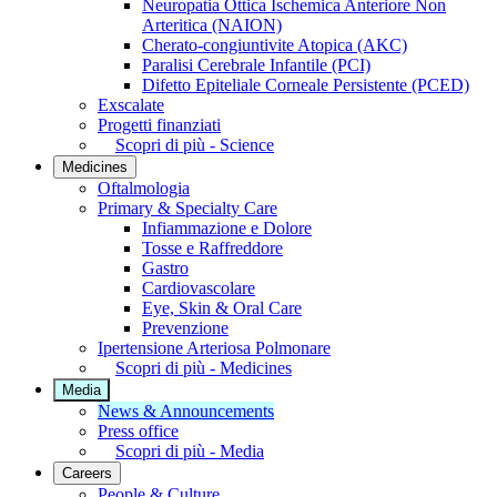
Neuropatia Ottica Ischemica Anteriore Non
Arteritica (NAION)
Cherato-congiuntivite Atopica (AKC)
Paralisi Cerebrale Infantile (PCI)
Difetto Epiteliale Corneale Persistente (PCED)
Exscalate
Progetti finanziati
Scopri di più - Science
Medicines
Oftalmologia
Primary & Specialty Care
Infiammazione e Dolore
Tosse e Raffreddore
Gastro
Cardiovascolare
Eye, Skin & Oral Care
Prevenzione
Ipertensione Arteriosa Polmonare
Scopri di più - Medicines
Media
News & Announcements
Press office
Scopri di più - Media
Careers
People & Culture