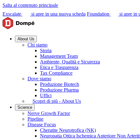
Salta al contenuto principale
Exscalate
si apre in una nuova scheda
Foundation
si apre in
About Us
Chi siamo
Storia
Management Team
Ambiente, Qualità e Sicurezza
Etica e Trasparenza
Tax Compliance
Dove siamo
Produzione Biotech
Produzione Pharma
Uffici
Scopri di più - About Us
Science
Nerve Growth Factor
Pipeline
Disease Focus
Cheratite Neurotrofica (NK)
Neuropatia Ottica Ischemica Anteriore Non Arter