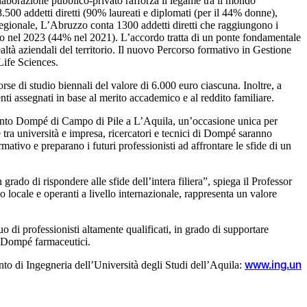
laborazione pubblico-privato rafforza il legame tra il mondo
8.500 addetti diretti (90% laureati e diplomati (per il 44% donne),
 regionale, L’Abruzzo conta 1300 addetti diretti che raggiungono i
riero nel 2023 (44% nel 2021). L’accordo tratta di un ponte fondamentale
ealtà aziendali del territorio. Il nuovo Percorso formativo in Gestione
 Life Sciences.
se di studio biennali del valore di 6.000 euro ciascuna. Inoltre, a
ti assegnati in base al merito accademico e al reddito familiare.
ilimento Dompé di Campo di Pile a L’Aquila, un’occasione unica per
tra università e impresa, ricercatori e tecnici di Dompé saranno
mativo e preparano i futuri professionisti ad affrontare le sfide di un
rado di rispondere alle sfide dell’intera filiera”, spiega il Professor
 locale e operanti a livello internazionale, rappresenta un valore
o di professionisti altamente qualificati, in grado di supportare
di Dompé farmaceutici.
ento di Ingegneria dell’Università degli Studi dell’Aquila:
www.ing.un