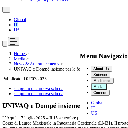
IT
Global
IT
US
Home
>
Menu Navigazio
Media
>
News & Announcements
>
About Us
UNIVAQ e Dompé insieme per la formazione dei talenti nell’ind
Science
Pubblicato il
07/07/2025
Medicines
Media
si apre in una nuova scheda
Careers
si apre in una nuova scheda
Global
UNIVAQ e Dompé insieme per la formazione d
IT
US
L’Aquila, 7 luglio 2025 – Il 15 settembre prenderà il via presso l’Uni
Corso di Laurea Magistrale in Ingegneria Gestionale (LM31). Il proge