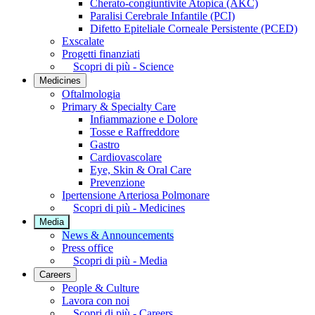
Cherato-congiuntivite Atopica (AKC)
Paralisi Cerebrale Infantile (PCI)
Difetto Epiteliale Corneale Persistente (PCED)
Exscalate
Progetti finanziati
Scopri di più - Science
Medicines
Oftalmologia
Primary & Specialty Care
Infiammazione e Dolore
Tosse e Raffreddore
Gastro
Cardiovascolare
Eye, Skin & Oral Care
Prevenzione
Ipertensione Arteriosa Polmonare
Scopri di più - Medicines
Media
News & Announcements
Press office
Scopri di più - Media
Careers
People & Culture
Lavora con noi
Scopri di più - Careers