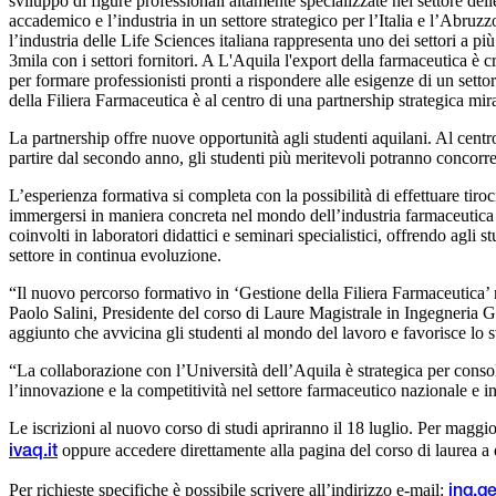
sviluppo di figure professionali altamente specializzate nel settore 
accademico e l’industria in un settore strategico per l’Italia e l’Abruz
l’industria delle Life Sciences italiana rappresenta uno dei settori a 
3mila con i settori fornitori. A L'Aquila l'export della farmaceutica è
per formare professionisti pronti a rispondere alle esigenze di un settor
della Filiera Farmaceutica è al centro di una partnership strategica mira 
La partnership offre nuove opportunità agli studenti aquilani. Al centr
partire dal secondo anno, gli studenti più meritevoli potranno concorre
L’esperienza formativa si completa con la possibilità di effettuare tir
immergersi in maniera concreta nel mondo dell’industria farmaceutica e
coinvolti in laboratori didattici e seminari specialistici, offrendo agli
settore in continua evoluzione.
“Il nuovo percorso formativo in ‘Gestione della Filiera Farmaceutica’ na
Paolo Salini, Presidente del corso di Laure Magistrale in Ingegneria Ge
aggiunto che avvicina gli studenti al mondo del lavoro e favorisce lo
“La collaborazione con l’Università dell’Aquila è strategica per consol
l’innovazione e la competitività nel settore farmaceutico nazionale e 
Le iscrizioni al nuovo corso di studi apriranno il 18 luglio. Per maggio
oppure accedere direttamente alla pagina del corso di laurea a 
ivaq.it
Per richieste specifiche è possibile scrivere all’indirizzo e-mail:
ing.g