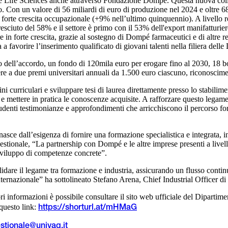
delle Life Sciences anche attraverso Fondazione Dompé. Questa nuova col
zo. Con un valore di 56 miliardi di euro di produzione nel 2024 e oltre 6
più forte crescita occupazionale (+9% nell’ultimo quinquennio). A livello
 cresciuto del 58% e il settore è primo con il 53% dell'export manifattu
e in forte crescita, grazie al sostegno di Dompé farmaceutici e di altre r
a favorire l’inserimento qualificato di giovani talenti nella filiera delle
o dell’accordo, un fondo di 120mila euro per erogare fino al 2030, 18 bor
re a due premi universitari annuali da 1.500 euro ciascuno, riconoscimen
ocini curriculari e sviluppare tesi di laurea direttamente presso lo stab
 mettere in pratica le conoscenze acquisite. A rafforzare questo legame 
 studenti testimonianze e approfondimenti che arricchiscono il percorso for
sce dall’esigenza di fornire una formazione specialistica e integrata, in g
stionale, “La partnership con Dompé e le altre imprese presenti a livello
 sviluppo di competenze concrete”.
idare il legame tra formazione e industria, assicurando un flusso continu
internazionale” ha sottolineato Stefano Arena, Chief Industrial Officer 
ri informazioni è possibile consultare il sito web ufficiale del Dipartim
questo link:
https://shorturl.at/mHMaG
estionale@univaq.it