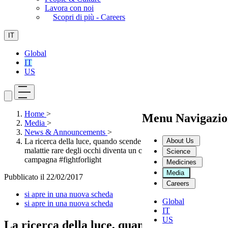
Lavora con noi
Scopri di più - Careers
IT
Global
IT
US
Home
>
Menu Navigazio
Media
>
News & Announcements
>
About Us
La ricerca della luce, quando scende l’oscurità. La sfida alle
malattie rare degli occhi diventa un cortometraggio con la
Science
campagna #fightforlight
Medicines
Media
Pubblicato il
22/02/2017
Careers
si apre in una nuova scheda
Global
si apre in una nuova scheda
IT
US
La ricerca della luce, quando scende