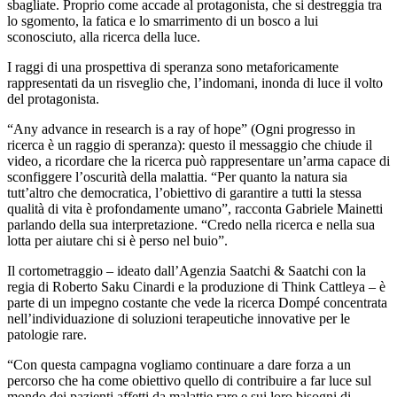
sbagliate. Proprio come accade al protagonista, che si destreggia tra
lo sgomento, la fatica e lo smarrimento di un bosco a lui
sconosciuto, alla ricerca della luce.
I raggi di una prospettiva di speranza sono metaforicamente
rappresentati da un risveglio che, l’indomani, inonda di luce il volto
del protagonista.
“Any advance in research is a ray of hope” (Ogni progresso in
ricerca è un raggio di speranza): questo il messaggio che chiude il
video, a ricordare che la ricerca può rappresentare un’arma capace di
sconfiggere l’oscurità della malattia. “Per quanto la natura sia
tutt’altro che democratica, l’obiettivo di garantire a tutti la stessa
qualità di vita è profondamente umano”, racconta Gabriele Mainetti
parlando della sua interpretazione. “Credo nella ricerca e nella sua
lotta per aiutare chi si è perso nel buio”.
Il cortometraggio – ideato dall’Agenzia Saatchi & Saatchi con la
regia di Roberto Saku Cinardi e la produzione di Think Cattleya – è
parte di un impegno costante che vede la ricerca Dompé concentrata
nell’individuazione di soluzioni terapeutiche innovative per le
patologie rare.
“Con questa campagna vogliamo continuare a dare forza a un
percorso che ha come obiettivo quello di contribuire a far luce sul
mondo dei pazienti affetti da malattie rare e sui loro bisogni di