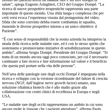
salute”, spiega Eugenio Aringhieri, CEO del Gruppo Dompé. “La
ricerca di nuove prospettive terapeutiche rappresenta una parte
importante di questo mondo. Una sfida lunga e complessa che per
certi versi evoca l’esperienza vissuta dal protagonista del video.
Sfida che sono convinto debba essere combattuta in squadra,
riunendo le diverse prospettive intorno a un unico obiettivo: il
Paziente”.
“È con senso di responsabilità che la nostra azienda ha intrapreso la
strada della ricerca nelle malattie rare, ed è con lo stesso spirito che
sosteniamo e promuoviamo iniziative di sensibilizzazione in questo
ambito”, afferma Sergio Dompé, Presidente del Gruppo Dompé. “Si
tratta di un mondo ancora oggi poco conosciuto, per cui è necessario
continuare a fare ricerca e fare informazione sul valore e il beneficio
che questa può portare nella vita delle persone”.
Nell’area delle patologie rare degli occhi Dompé è impegnata nella
ricerca e sviluppo con la versione ricombinante del fattore di crescita
nervoso (NGF, dall’inglese nerve growth factor) umano, una
soluzione oftalmica biotech che è allo studio grazie alla
collaborazione con centri clinici di eccellenza in Europa e negli
USA.
“Le malattie rare degli occhi rappresentano un ambito in cui sono
ancora molte le risposte che i pazienti attendono”, afferma Paolo