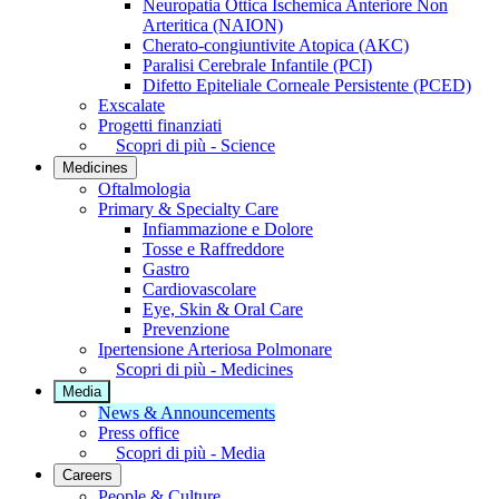
Neuropatia Ottica Ischemica Anteriore Non
Arteritica (NAION)
Cherato-congiuntivite Atopica (AKC)
Paralisi Cerebrale Infantile (PCI)
Difetto Epiteliale Corneale Persistente (PCED)
Exscalate
Progetti finanziati
Scopri di più - Science
Medicines
Oftalmologia
Primary & Specialty Care
Infiammazione e Dolore
Tosse e Raffreddore
Gastro
Cardiovascolare
Eye, Skin & Oral Care
Prevenzione
Ipertensione Arteriosa Polmonare
Scopri di più - Medicines
Media
News & Announcements
Press office
Scopri di più - Media
Careers
People & Culture