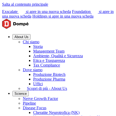
Salta al contenuto principale
Exscalate
si apre in una nuova scheda
Foundation
si apre in
una nuova scheda
Holdings
si apre in una nuova scheda
About Us
Chi siamo
Storia
Management Team
Ambiente, Qualità e Sicurezza
Etica e Trasparenza
Tax Compliance
Dove siamo
Produzione Biotech
Produzione Pharma
Uffici
Scopri di più - About Us
Science
Nerve Growth Factor
Pipeline
Disease Focus
Cheratite Neurotrofica (NK)