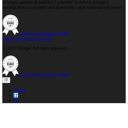
un'ampia gamma di pubblici e potrebbe includere dettagli o
informazioni sui prodotti non accessibili o non validi nel tuo paese.
si apre in una nuova scheda
si apre in una nuova scheda
© 2025 Dompé. All rights reserved.
si apre in una nuova scheda
IT
Global
IT
US