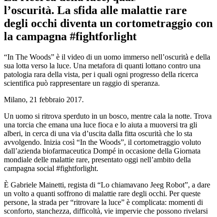
l’oscurità. La sfida alle malattie rare
degli occhi diventa un cortometraggio con
la campagna #fightforlight
“In The Woods” è il video di un uomo immerso nell’oscurità e della
sua lotta verso la luce. Una metafora di quanti lottano contro una
patologia rara della vista, per i quali ogni progresso della ricerca
scientifica può rappresentare un raggio di speranza.
Milano, 21 febbraio 2017.
Un uomo si ritrova sperduto in un bosco, mentre cala la notte. Trova
una torcia che emana una luce fioca e lo aiuta a muoversi tra gli
alberi, in cerca di una via d’uscita dalla fitta oscurità che lo sta
avvolgendo. Inizia così “In the Woods”, il cortometraggio voluto
dall’azienda biofarmaceutica Dompé in occasione della Giornata
mondiale delle malattie rare, presentato oggi nell’ambito della
campagna social #fightforlight.
È Gabriele Mainetti, regista di “Lo chiamavano Jeeg Robot”, a dare
un volto a quanti soffrono di malattie rare degli occhi. Per queste
persone, la strada per “ritrovare la luce” è complicata: momenti di
sconforto, stanchezza, difficoltà, vie impervie che possono rivelarsi