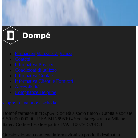
Farmacovigilanza e Vigilanza
Contatti
Informativa Privacy
Condizioni di utilizzo
Informativa Cookie
Informativa Clienti e Fornitori
Accessibilità
Compliance Helpline
si apre in una nuova scheda
Dompé farmaceutici S.p.A. Società a socio unico / Capitale sociale
€ 50.000.000,00 REA MI 289519 - Società registrata a Milano,
Italia / Codice fiscale e partita IVA IT00791570153
Questo sito web contiene informazioni su prodotti destinati a