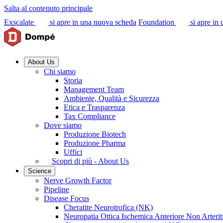
Salta al contenuto principale
Exscalate
si apre in una nuova scheda
Foundation
si apre in
About Us
Chi siamo
Storia
Management Team
Ambiente, Qualità e Sicurezza
Etica e Trasparenza
Tax Compliance
Dove siamo
Produzione Biotech
Produzione Pharma
Uffici
Scopri di più - About Us
Science
Nerve Growth Factor
Pipeline
Disease Focus
Cheratite Neurotrofica (NK)
Neuropatia Ottica Ischemica Anteriore Non Arter