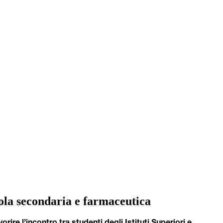
uola secondaria e farmaceutica
rire l’incontro tra studenti degli Istituti Superiori e