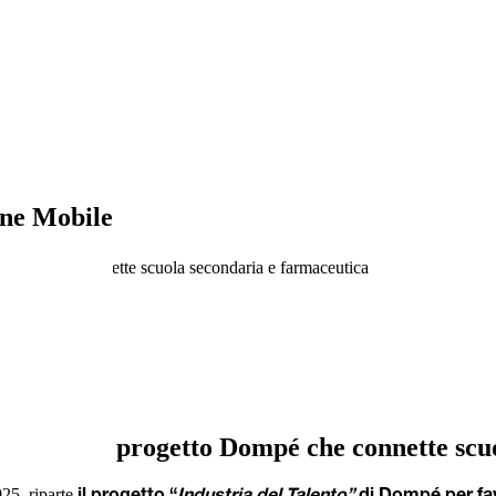
ne Mobile
o Dompé che connette scuola secondaria e farmaceutica
ndo anno del progetto Dompé che connette sc
25, riparte
il progetto “
Industria del Talento”
di Dompé per favo