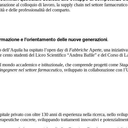
azione al colloquio di lavoro, la supply chain nel settore farmaceutico e 
ità e delle professionalità del comparto.
.
mazione e l’orientamento delle nuove generazioni
vo dell’Aquila ha ospitato l’open day di
Fabbriche
Aperte, una iniziativ
re cento studenti del Liceo Scientifico “Andrea Bafile” e del Corso di L
on il mondo accademico e istituzionale, che comprende progetti come
Stag
ingegnere nel settore farmaceutico
, sviluppato in collaborazione con l’
ale privato con oltre 130 anni di esperienza nella ricerca, nello svilup
terapeutiche concrete, sviluppando trattamenti innovativi e potenzialmen