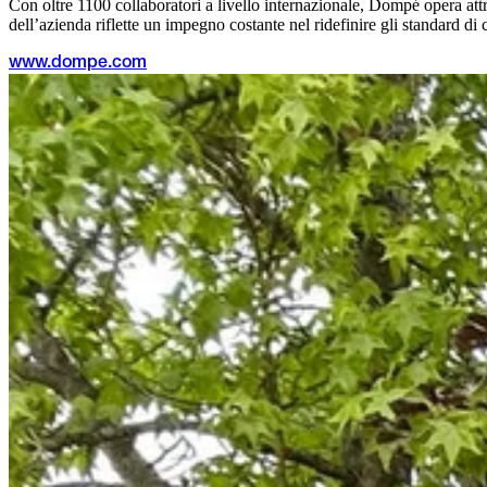
Con oltre 1100 collaboratori a livello internazionale, Dompé opera attr
dell’azienda riflette un impegno costante nel ridefinire gli standard di
www.dompe.com