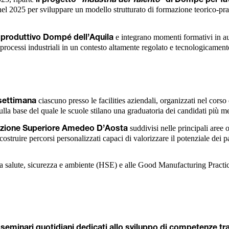
 nel 2025 per sviluppare un modello strutturato di formazione teorico-pr
e integrano momenti formativi in aul
 produttivo Dompé dell’Aquila
processi industriali in un contesto altamente regolato e tecnologicament
ciascuno presso le facilities aziendali, organizzati nel corso
 settimana
lla base del quale le scuole stilano una graduatoria dei candidati più meri
suddivisi nelle principali aree
struzione Superiore Amedeo D’Aosta
struire percorsi personalizzati capaci di valorizzare il potenziale dei 
lla salute, sicurezza e ambiente (HSE) e alle Good Manufacturing Pract
i seminari quotidiani dedicati allo sviluppo di competenze tr