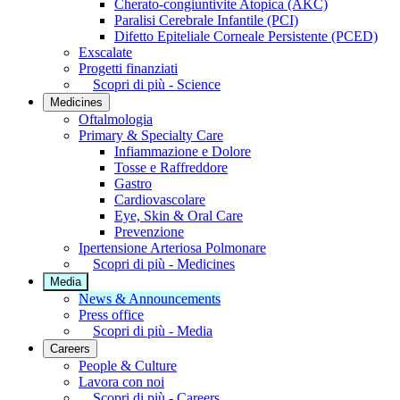
Cherato-congiuntivite Atopica (AKC)
Paralisi Cerebrale Infantile (PCI)
Difetto Epiteliale Corneale Persistente (PCED)
Exscalate
Progetti finanziati
Scopri di più - Science
Medicines
Oftalmologia
Primary & Specialty Care
Infiammazione e Dolore
Tosse e Raffreddore
Gastro
Cardiovascolare
Eye, Skin & Oral Care
Prevenzione
Ipertensione Arteriosa Polmonare
Scopri di più - Medicines
Media
News & Announcements
Press office
Scopri di più - Media
Careers
People & Culture
Lavora con noi
Scopri di più - Careers