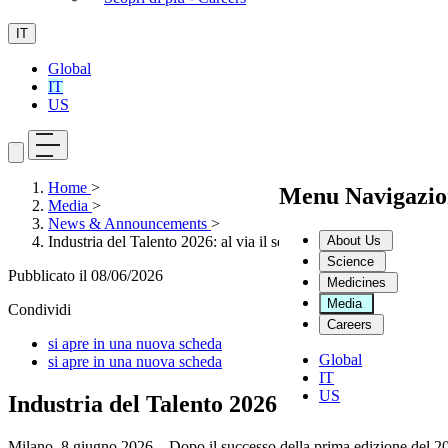
IT
Global
IT
US
Home
>
Menu Navigazio
Media
>
News & Announcements
>
About Us
Industria del Talento 2026: al via il secondo anno del progett
Science
Pubblicato il
08/06/2026
Medicines
Media
Condividi
Careers
si apre in una nuova scheda
Global
si apre in una nuova scheda
IT
US
Industria del Talento 2026: al via il seco
Milano, 8 giugno 2026 – Dopo il successo della prima edizione del 20