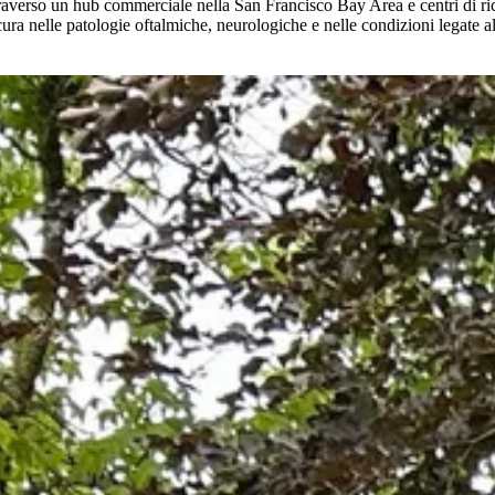
averso un hub commerciale nella San Francisco Bay Area e centri di ricerc
 cura nelle patologie oftalmiche, neurologiche e nelle condizioni legate a