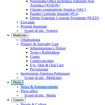
Neuropatia Ottica Ischemica Anteriore Non
Arteritica (NAION)
Cherato-congiuntivite Atopica (AKC)
Paralisi Cerebrale Infantile (PCI)
Difetto Epiteliale Corneale Persistente (PCED)
Exscalate
Progetti finanziati
Scopri di più - Science
Medicines
Oftalmologia
Primary & Specialty Care
Infiammazione e Dolore
Tosse e Raffreddore
Gastro
Cardiovascolare
Eye, Skin & Oral Care
Prevenzione
Ipertensione Arteriosa Polmonare
Scopri di più - Medicines
Media
News & Announcements
Press office
Scopri di più - Media
Careers
People & Culture