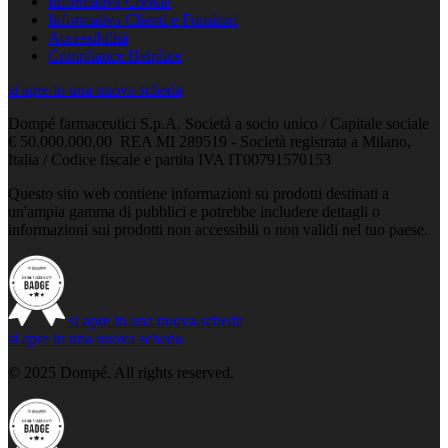
Informativa Cookie
Informativa Clienti e Fornitori
Accessibilità
Compliance Helpline
si apre in una nuova scheda
Dompé farmaceutici S.p.A. Società a socio unico / Capitale sociale
€ 50.000.000,00 REA MI 289519 - Società registrata a Milano,
Italia / Codice fiscale e partita IVA IT00791570153
Questo sito web contiene informazioni su prodotti destinati a
un'ampia gamma di pubblici e potrebbe includere dettagli o
informazioni sui prodotti non accessibili o non validi nel tuo paese.
si apre in una nuova scheda
si apre in una nuova scheda
© 2025 Dompé. All rights reserved.