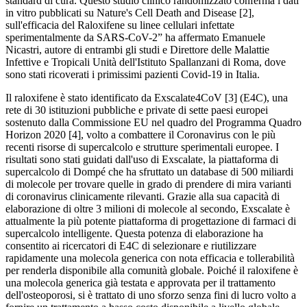
standard di cura. Questo studio clinico randomizzato conferma i dati
in vitro pubblicati su Nature's Cell Death and Disease [2],
sull'efficacia del Raloxifene su linee cellulari infettate
sperimentalmente da SARS-CoV-2” ha affermato Emanuele
Nicastri, autore di entrambi gli studi e Direttore delle Malattie
Infettive e Tropicali Unità dell'Istituto Spallanzani di Roma, dove
sono stati ricoverati i primissimi pazienti Covid-19 in Italia.
Il raloxifene è stato identificato da Exscalate4CoV [3] (E4C), una
rete di 30 istituzioni pubbliche e private di sette paesi europei
sostenuto dalla Commissione EU nel quadro del Programma Quadro
Horizon 2020 [4], volto a combattere il Coronavirus con le più
recenti risorse di supercalcolo e strutture sperimentali europee. I
risultati sono stati guidati dall'uso di Exscalate, la piattaforma di
supercalcolo di Dompé che ha sfruttato un database di 500 miliardi
di molecole per trovare quelle in grado di prendere di mira varianti
di coronavirus clinicamente rilevanti. Grazie alla sua capacità di
elaborazione di oltre 3 milioni di molecole al secondo, Exscalate è
attualmente la più potente piattaforma di progettazione di farmaci di
supercalcolo intelligente. Questa potenza di elaborazione ha
consentito ai ricercatori di E4C di selezionare e riutilizzare
rapidamente una molecola generica con nota efficacia e tollerabilità
per renderla disponibile alla comunità globale. Poiché il raloxifene è
una molecola generica già testata e approvata per il trattamento
dell'osteoporosi, si è trattato di uno sforzo senza fini di lucro volto a