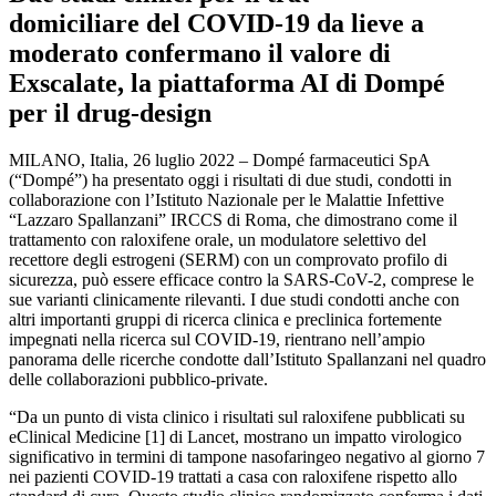
domiciliare del COVID-19 da lieve a
moderato confermano il valore di
Exscalate, la piattaforma AI di Dompé
per il drug-design
MILANO, Italia, 26 luglio 2022 – Dompé farmaceutici SpA
(“Dompé”) ha presentato oggi i risultati di due studi, condotti in
collaborazione con l’Istituto Nazionale per le Malattie Infettive
“Lazzaro Spallanzani” IRCCS di Roma, che dimostrano come il
trattamento con raloxifene orale, un modulatore selettivo del
recettore degli estrogeni (SERM) con un comprovato profilo di
sicurezza, può essere efficace contro la SARS-CoV-2, comprese le
sue varianti clinicamente rilevanti. I due studi condotti anche con
altri importanti gruppi di ricerca clinica e preclinica fortemente
impegnati nella ricerca sul COVID-19, rientrano nell’ampio
panorama delle ricerche condotte dall’Istituto Spallanzani nel quadro
delle collaborazioni pubblico-private.
“Da un punto di vista clinico i risultati sul raloxifene pubblicati su
eClinical Medicine [1] di Lancet, mostrano un impatto virologico
significativo in termini di tampone nasofaringeo negativo al giorno 7
nei pazienti COVID-19 trattati a casa con raloxifene rispetto allo