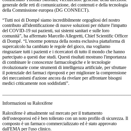
generale delle reti di comunicazione, dei contenuti e della tecnologia
della Commissione europea (DG CONNECT).
“Tutti noi di Dompé siamo incredibilmente orgogliosi del nostro
contributo all'identificazione di nuove soluzioni per ridurre l'impatto
del COVID-19 sui pazienti, sui sistemi sanitari e sulle loro
comunità”, ha affermato Marcello Allegretti, Chief Scientific Officer
di Dompé. “L'enorme potenza della nostra esclusiva piattaforma di
supercalcolo ha cambiato le regole del gioco, ma vogliamo
ringraziare tutti i pazienti e i ricercatori di tutto il mondo che hanno
partecipato a questi due studi. Questi risultati mostrano l'importanza
di combinare le conoscenze farmacologiche e le tecnologie
rivoluzionarie come strumenti di intelligenza artificiale, per sfruttare
il potenziale dei farmaci riproposti e per migliorare la comprensione
dei meccanismi d'azione ancora da rivelare per affrontare bisogni
medici criticamente non soddisfatti”.
_______________________________________________________
Informazioni su Raloxifene
Raloxifene è attualmente sul mercato per il trattamento
dell'osteoporosi ed è ben tollerato con un noto profilo di sicurezza. Il
composto è un farmaco commercializzato ed è stato approvato
dall'EMA per l'uso clinico.