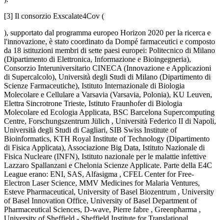
[3] Il consorzio Exscalate4Cov (
), supportato dal programma europeo Horizon 2020 per la ricerca e
l'innovazione, è stato coordinato da Dompé farmaceutici e composto
da 18 istituzioni membri di sette paesi europei: Politecnico di Milano
(Dipartimento di Elettronica, Informazione e Bioingegneria),
Consorzio Interuniversitario CINECA (Innovazione e Applicazioni
di Supercalcolo), Università degli Studi di Milano (Dipartimento di
Scienze Farmaceutiche), Istituto Internazionale di Biologia
Molecolare e Cellulare a Varsavia (Varsavia, Polonia), KU Leuven,
Elettra Sincrotrone Trieste, Istituto Fraunhofer di Biologia
Molecolare ed Ecologia Applicata, BSC Barcelona Supercomputing
Centre, Forschungszentrum Jülich , Università Federico II di Napoli,
Università degli Studi di Cagliari, SIB Swiss Institute of
Bioinformatics, KTH Royal Institute of Technology (Dipartimento
di Fisica Applicata), Associazione Big Data, Istituto Nazionale di
Fisica Nucleare (INFN), Istituto nazionale per le malattie infettive
Lazzaro Spallanzani e Chelonia Scienze Applicate. Parte della E4C
League erano: ENI, SAS, Alfasigma , CFEL Center for Free-
Electron Laser Science, MMV Medicines for Malaria Ventures,
Esteve Pharmaceutical, University of Basel Biozentrum , University
of Basel Innovation Office, University of Basel Department of
Pharmaceutical Sciences, D-wave, Pierre fabre , Greenpharma ,
University of Sheffield - Sheffield Institute for Translational