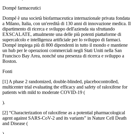
Dompé farmaceutici
Dompé è una società biofarmaceutica internazionale privata fondata
a Milano, Italia, con un'eredità di 130 anni di innovazione medica. Il
dipartimento di ricerca e sviluppo dell'azienda sta sfruttando
EXSCALATE, attualmente una delle più potenti piattaforme di
supercalcolo e intelligenza artificiale per lo sviluppo di farmaci.
Dompé impiega più di 800 dipendenti in tutto il mondo e mantiene
un hub per le operazioni commerciali negli Stati Uniti nella San
Francisco Bay Area, nonché una presenza di ricerca e sviluppo a
Boston.
Fonti
[1] A phase 2 randomized, double-blinded, placebocontrolled,
multicenter trial evaluating the efficacy and safety of raloxifene for
patients with mild to moderate COVID-19 (
).
[2] “Characterization of raloxifene as a potential pharmacological
agent against SARS-CoV-2 and its variants” in Nature Cell Death
and Disease (
).