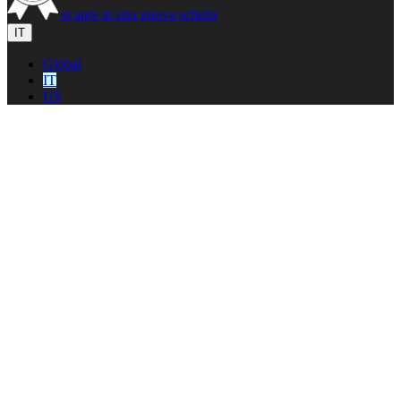
si apre in una nuova scheda
IT
Global
IT
US