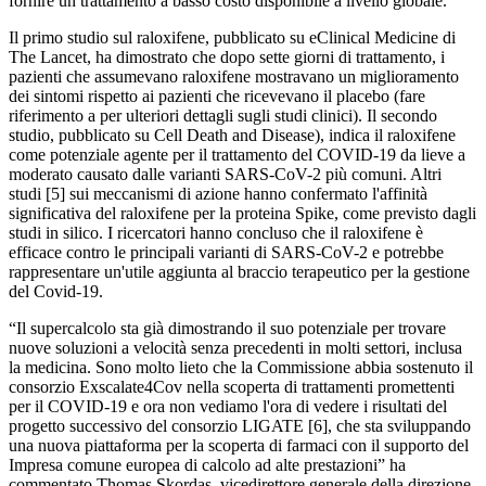
fornire un trattamento a basso costo disponibile a livello globale.
Il primo studio sul raloxifene, pubblicato su eClinical Medicine di
The Lancet, ha dimostrato che dopo sette giorni di trattamento, i
pazienti che assumevano raloxifene mostravano un miglioramento
dei sintomi rispetto ai pazienti che ricevevano il placebo (fare
riferimento a per ulteriori dettagli sugli studi clinici). Il secondo
studio, pubblicato su Cell Death and Disease), indica il raloxifene
come potenziale agente per il trattamento del COVID-19 da lieve a
moderato causato dalle varianti SARS-CoV-2 più comuni. Altri
studi [5] sui meccanismi di azione hanno confermato l'affinità
significativa del raloxifene per la proteina Spike, come previsto dagli
studi in silico. I ricercatori hanno concluso che il raloxifene è
efficace contro le principali varianti di SARS-CoV-2 e potrebbe
rappresentare un'utile aggiunta al braccio terapeutico per la gestione
del Covid-19.
“Il supercalcolo sta già dimostrando il suo potenziale per trovare
nuove soluzioni a velocità senza precedenti in molti settori, inclusa
la medicina. Sono molto lieto che la Commissione abbia sostenuto il
consorzio Exscalate4Cov nella scoperta di trattamenti promettenti
per il COVID-19 e ora non vediamo l'ora di vedere i risultati del
progetto successivo del consorzio LIGATE [6], che sta sviluppando
una nuova piattaforma per la scoperta di farmaci con il supporto del
Impresa comune europea di calcolo ad alte prestazioni” ha
commentato Thomas Skordas, vicedirettore generale della direzione