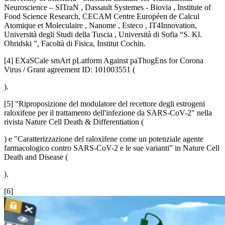
Neuroscience – SITraN , Dassault Systemes - Biovia , Institute of
Food Science Research, CECAM Centre Européen de Calcul
Atomique et Moleculaire , Nanome , Esteco , IT4Innovation,
Università degli Studi della Tuscia , Università di Sofia “S. Kl.
Ohridski ”, Facoltà di Fisica, Institut Cochin.
[4] EXaSCale smArt pLatform Against paThogEns for Corona
Virus / Grant agreement ID: 101003551 (
).
[5] "Riproposizione del modulatore del recettore degli estrogeni
raloxifene per il trattamento dell'infezione da SARS-CoV-2" nella
rivista Nature Cell Death & Differentiation (
) e "Caratterizzazione del raloxifene come un potenziale agente
farmacologico contro SARS-CoV-2 e le sue varianti” in Nature Cell
Death and Disease (
).
[6]