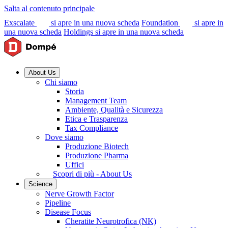
Salta al contenuto principale
Exscalate
si apre in una nuova scheda
Foundation
si apre in
una nuova scheda
Holdings
si apre in una nuova scheda
About Us
Chi siamo
Storia
Management Team
Ambiente, Qualità e Sicurezza
Etica e Trasparenza
Tax Compliance
Dove siamo
Produzione Biotech
Produzione Pharma
Uffici
Scopri di più - About Us
Science
Nerve Growth Factor
Pipeline
Disease Focus
Cheratite Neurotrofica (NK)