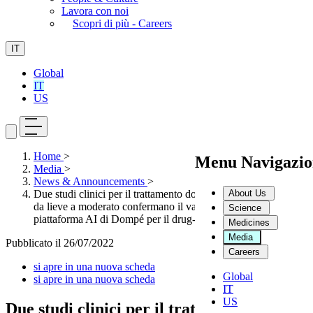
Lavora con noi
Scopri di più - Careers
IT
Global
IT
US
Home
>
Menu Navigazio
Media
>
News & Announcements
>
About Us
Due studi clinici per il trattamento domiciliare del COVID-19
da lieve a moderato confermano il valore di Exscalate, la
Science
piattaforma AI di Dompé per il drug-design
Medicines
Media
Pubblicato il
26/07/2022
Careers
si apre in una nuova scheda
Global
si apre in una nuova scheda
IT
US
Due studi clinici per il trattamento