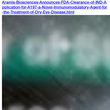
Aramis-Biosciences-Announces-FDA-Clearance-of-IND-A
pplication-for-A197-a-Novel-Immunomodulatory-Agent-for
-the-Treatment-of-Dry-Eye-Disease.html