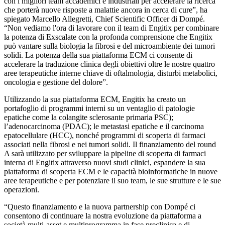
con i migliori team accademici e industriali per accelerare la ricerca
che porterà nuove risposte a malattie ancora in cerca di cure”, ha
spiegato Marcello Allegretti, Chief Scientific Officer di Dompé.
“Non vediamo l'ora di lavorare con il team di Engitix per combinare
la potenza di Exscalate con la profonda comprensione che Engitix
può vantare sulla biologia la fibrosi e del microambiente dei tumori
solidi. La potenza della sua piattaforma ECM ci consente di
accelerare la traduzione clinica degli obiettivi oltre le nostre quattro
aree terapeutiche interne chiave di oftalmologia, disturbi metabolici,
oncologia e gestione del dolore”.
Utilizzando la sua piattaforma ECM, Engitix ha creato un
portafoglio di programmi interni su un ventaglio di patologie
epatiche come la colangite sclerosante primaria PSC);
l’adenocarcinoma (PDAC); le metastasi epatiche e il carcinoma
epatocellulare (HCC), nonché programmi di scoperta di farmaci
associati nella fibrosi e nei tumori solidi. Il finanziamento del round
A sarà utilizzato per sviluppare la pipeline di scoperta di farmaci
interna di Engitix attraverso nuovi studi clinici, espandere la sua
piattaforma di scoperta ECM e le capacità bioinformatiche in nuove
aree terapeutiche e per potenziare il suo team, le sue strutture e le sue
operazioni.
“Questo finanziamento e la nuova partnership con Dompé ci
consentono di continuare la nostra evoluzione da piattaforma a
società multi-asset e multiprogramma in fase preclinica e di