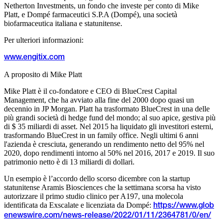
Netherton Investments, un fondo che investe per conto di Mike
Platt, e Dompé farmaceutici S.P.A (Dompé), una società
biofarmaceutica italiana e statunitense.
Per ulteriori informazioni:
www.engitix.com
A proposito di Mike Platt
Mike Platt è il co-fondatore e CEO di BlueCrest Capital
Management, che ha avviato alla fine del 2000 dopo quasi un
decennio in JP Morgan. Platt ha trasformato BlueCrest in una delle
più grandi società di hedge fund del mondo; al suo apice, gestiva più
di $ 35 miliardi di asset. Nel 2015 ha liquidato gli investitori esterni,
trasformando BlueCrest in un family office. Negli ultimi 6 anni
l'azienda è cresciuta, generando un rendimento netto del 95% nel
2020, dopo rendimenti intorno al 50% nel 2016, 2017 e 2019. Il suo
patrimonio netto è di 13 miliardi di dollari.
Un esempio è l’accordo dello scorso dicembre con la startup
statunitense Aramis Biosciences che la settimana scorsa ha visto
autorizzare il primo studio clinico per A197, una molecola
identificata da Exscalate e licenziata da Dompé:
https://www.glob
enewswire.com/news-release/2022/01/11/2364781/0/en/