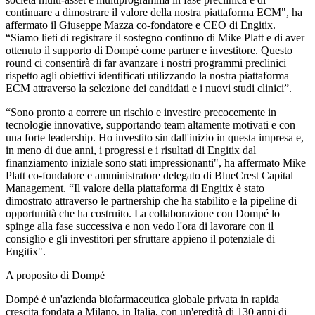
continuare a dimostrare il valore della nostra piattaforma ECM", ha
affermato il Giuseppe Mazza co-fondatore e CEO di Engitix.
“Siamo lieti di registrare il sostegno continuo di Mike Platt e di aver
ottenuto il supporto di Dompé come partner e investitore. Questo
round ci consentirà di far avanzare i nostri programmi preclinici
rispetto agli obiettivi identificati utilizzando la nostra piattaforma
ECM attraverso la selezione dei candidati e i nuovi studi clinici”.
“Sono pronto a correre un rischio e investire precocemente in
tecnologie innovative, supportando team altamente motivati e con
una forte leadership. Ho investito sin dall'inizio in questa impresa e,
in meno di due anni, i progressi e i risultati di Engitix dal
finanziamento iniziale sono stati impressionanti", ha affermato Mike
Platt co-fondatore e amministratore delegato di BlueCrest Capital
Management. “Il valore della piattaforma di Engitix è stato
dimostrato attraverso le partnership che ha stabilito e la pipeline di
opportunità che ha costruito. La collaborazione con Dompé lo
spinge alla fase successiva e non vedo l'ora di lavorare con il
consiglio e gli investitori per sfruttare appieno il potenziale di
Engitix".
A proposito di Dompé
Dompé è un'azienda biofarmaceutica globale privata in rapida
crescita fondata a Milano, in Italia, con un'eredità di 130 anni di