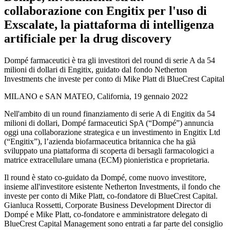
collaborazione con Engitix per l'uso di
Exscalate, la piattaforma di intelligenza
artificiale per la drug discovery
Dompé farmaceutici è tra gli investitori del round di serie A da 54
milioni di dollari di Engitix, guidato dal fondo Netherton
Investments che investe per conto di Mike Platt di BlueCrest Capital
MILANO e SAN MATEO, California, 19 gennaio 2022
Nell'ambito di un round finanziamento di serie A di Engitix da 54
milioni di dollari, Dompé farmaceutici SpA (“Dompé”) annuncia
oggi una collaborazione strategica e un investimento in Engitix Ltd
(“Engitix”), l’azienda biofarmaceutica britannica che ha già
sviluppato una piattaforma di scoperta di bersagli farmacologici a
matrice extracellulare umana (ECM) pionieristica e proprietaria.
Il round è stato co-guidato da Dompé, come nuovo investitore,
insieme all'investitore esistente Netherton Investments, il fondo che
investe per conto di Mike Platt, co-fondatore di BlueCrest Capital.
Gianluca Rossetti, Corporate Business Development Director di
Dompé e Mike Platt, co-fondatore e amministratore delegato di
BlueCrest Capital Management sono entrati a far parte del consiglio