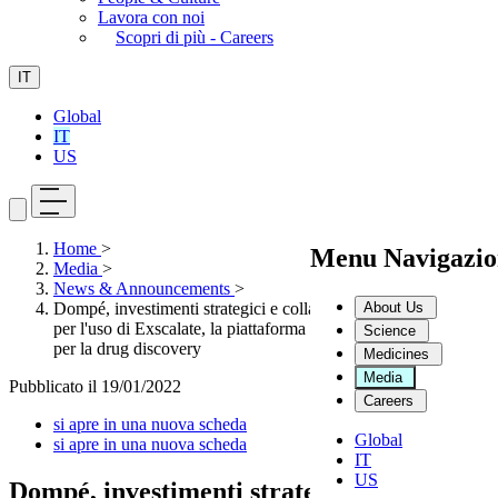
Lavora con noi
Scopri di più - Careers
IT
Global
IT
US
Home
>
Menu Navigazio
Media
>
News & Announcements
>
About Us
Dompé, investimenti strategici e collaborazione con Engitix
per l'uso di Exscalate, la piattaforma di intelligenza artificiale
Science
per la drug discovery
Medicines
Media
Pubblicato il
19/01/2022
Careers
si apre in una nuova scheda
Global
si apre in una nuova scheda
IT
US
Dompé, investimenti strategici e