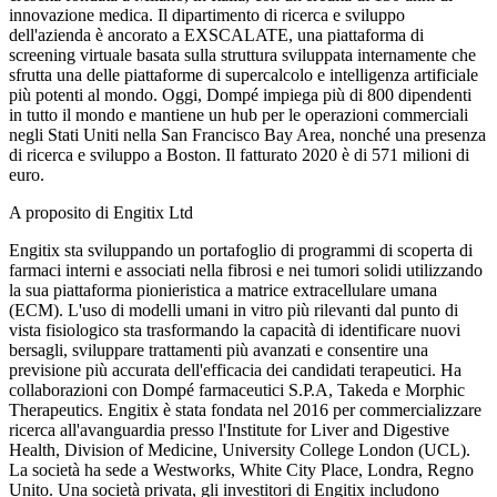
innovazione medica. Il dipartimento di ricerca e sviluppo
dell'azienda è ancorato a EXSCALATE, una piattaforma di
screening virtuale basata sulla struttura sviluppata internamente che
sfrutta una delle piattaforme di supercalcolo e intelligenza artificiale
più potenti al mondo. Oggi, Dompé impiega più di 800 dipendenti
in tutto il mondo e mantiene un hub per le operazioni commerciali
negli Stati Uniti nella San Francisco Bay Area, nonché una presenza
di ricerca e sviluppo a Boston. Il fatturato 2020 è di 571 milioni di
euro.
A proposito di Engitix Ltd
Engitix sta sviluppando un portafoglio di programmi di scoperta di
farmaci interni e associati nella fibrosi e nei tumori solidi utilizzando
la sua piattaforma pionieristica a matrice extracellulare umana
(ECM). L'uso di modelli umani in vitro più rilevanti dal punto di
vista fisiologico sta trasformando la capacità di identificare nuovi
bersagli, sviluppare trattamenti più avanzati e consentire una
previsione più accurata dell'efficacia dei candidati terapeutici. Ha
collaborazioni con Dompé farmaceutici S.P.A, Takeda e Morphic
Therapeutics. Engitix è stata fondata nel 2016 per commercializzare
ricerca all'avanguardia presso l'Institute for Liver and Digestive
Health, Division of Medicine, University College London (UCL).
La società ha sede a Westworks, White City Place, Londra, Regno
Unito. Una società privata, gli investitori di Engitix includono