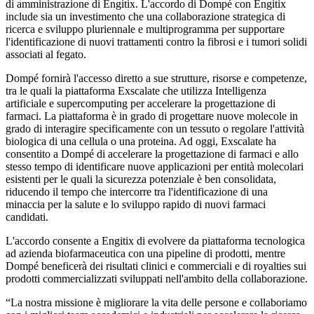
di amministrazione di Engitix. L'accordo di Dompé con Engitix
include sia un investimento che una collaborazione strategica di
ricerca e sviluppo pluriennale e multiprogramma per supportare
l'identificazione di nuovi trattamenti contro la fibrosi e i tumori solidi
associati al fegato.
Dompé fornirà l'accesso diretto a sue strutture, risorse e competenze,
tra le quali la piattaforma Exscalate che utilizza Intelligenza
artificiale e supercomputing per accelerare la progettazione di
farmaci. La piattaforma è in grado di progettare nuove molecole in
grado di interagire specificamente con un tessuto o regolare l'attività
biologica di una cellula o una proteina. Ad oggi, Exscalate ha
consentito a Dompé di accelerare la progettazione di farmaci e allo
stesso tempo di identificare nuove applicazioni per entità molecolari
esistenti per le quali la sicurezza potenziale è ben consolidata,
riducendo il tempo che intercorre tra l'identificazione di una
minaccia per la salute e lo sviluppo rapido di nuovi farmaci
candidati.
L'accordo consente a Engitix di evolvere da piattaforma tecnologica
ad azienda biofarmaceutica con una pipeline di prodotti, mentre
Dompé beneficerà dei risultati clinici e commerciali e di royalties sui
prodotti commercializzati sviluppati nell'ambito della collaborazione.
“La nostra missione è migliorare la vita delle persone e collaboriamo