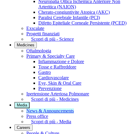
Neuropatia Ottica Ischemica Anteriore Non
Arteritica (NAION)
Cherato-congiuntivite Atopica (AKC)
Paralisi Cerebrale Infantile (PCI)
Difetto Epiteliale Corneale Persistente (PCED)
Exscalate
Progetti finanziati
Scopri di più - Science
Medicines
Oftalmologia
Primary & Specialty Care
Infiammazione e Dolore
Tosse e Raffreddore
Gastro
Cardiovascolare
Eye, Skin & Oral Care
Prevenzione
Ipertensione Arteriosa Polmonare
Scopri di più - Medicines
Media
News & Announcements
Press office
Scopri di più - Media
Careers
People & Culture