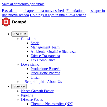
Salta al contenuto principale
Exscalate
si apre in una nuova scheda
Foundation
si apre in
una nuova scheda
Holdings
si apre in una nuova scheda
About Us
Chi siamo
Storia
Management Team
Ambiente, Qualità e Sicurezza
Etica e Trasparenza
Tax Compliance
Dove siamo
Produzione Biotech
Produzione Pharma
Uffici
Scopri di più - About Us
Science
Nerve Growth Factor
Pipeline
Disease Focus
Cheratite Neurotrofica (NK)