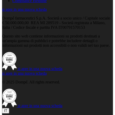
Compliance Helpline
si apre in una nuova scheda
Dompé farmaceutici S.p.A. Società a socio unico / Capitale sociale
€ 50.000.000,00 REA MI 289519 - Società registrata a Milano,
Italia / Codice fiscale e partita IVA IT00791570153
Questo sito web contiene informazioni su prodotti destinati a
un'ampia gamma di pubblici e potrebbe includere dettagli o
informazioni sui prodotti non accessibili o non validi nel tuo paese.
si apre in una nuova scheda
si apre in una nuova scheda
© 2025 Dompé. All rights reserved.
si apre in una nuova scheda
IT