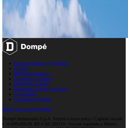
Farmacovigilanza e Vigilanza
Contatti
Informativa Privacy
Condizioni di utilizzo
Informativa Cookie
Informativa Clienti e Fornitori
Accessibilità
Compliance Helpline
si apre in una nuova scheda
Dompé farmaceutici S.p.A. Società a socio unico / Capitale sociale
€ 50.000.000,00 REA MI 289519 - Società registrata a Milano,