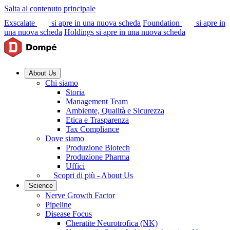
Salta al contenuto principale
Exscalate
si apre in una nuova scheda
Foundation
si apre in
una nuova scheda
Holdings
si apre in una nuova scheda
About Us
Chi siamo
Storia
Management Team
Ambiente, Qualità e Sicurezza
Etica e Trasparenza
Tax Compliance
Dove siamo
Produzione Biotech
Produzione Pharma
Uffici
Scopri di più - About Us
Science
Nerve Growth Factor
Pipeline
Disease Focus
Cheratite Neurotrofica (NK)