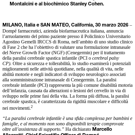
Montalcini e al biochimico Stanley Cohen.
–
MILANO, Italia e SAN MATEO, California, 30 marzo 2026
Dompé farmaceutici, azienda biofarmaceutica italiana, annuncia
l’arruolamento del primo paziente presso il Policlinico Universitario
Agostino Gemelli IRCCS di Roma, nell’ambito di uno studio clinico
di Fase 2 che ha l’obiettivo di valutare una formulazione intranasale
del Nerve Growth Factor (NGF) (Cenegermin) per il trattamento
della paralisi cerebrale spastica infantile (PCI o
cerebral palsy
CP).
Oltre a sicurezza e tollerabilità, lo studio esaminerà i potenziali
miglioramenti nelle attività quotidiane, nella qualità di vita, nelle
abilità motorie e negli indicatori di sviluppo neurologico associati
alla somministrazione intranasale di Cenegermin. La paralisi
cerebrale infantile (PCI) rappresenta la più comune disabilità motoria
dell’infanzia, causata da alterazioni o lesioni del cervello in via di
sviluppo nelle prime fasi della vita. La forma più diffusa, la paralisi
cerebrale spastica, è caratterizzata da rigidità muscolare e difficoltà
2
nei movimenti.
“La paralisi cerebrale infantile è una sfida complessa per bambini e
famiglie, e al momento non sono disponibili terapie comprovate
oltre all’assistenza di supporto.”
Ha dichiarato
Marcello