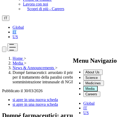
Lavora con noi
Scopri di più - Careers
IT
Global
IT
US
Home
>
Menu Navigazio
Media
>
News & Announcements
>
About Us
Dompé farmaceutici: arruolato il primo paziente nello studio
per il trattamento della paralisi cerebrale infantile con
Science
somministrazione intranasale di NGF
Medicines
Media
Pubblicato il
30/03/2026
Careers
si apre in una nuova scheda
Global
si apre in una nuova scheda
IT
US
Dompé farmaceutici: arruolato il primo