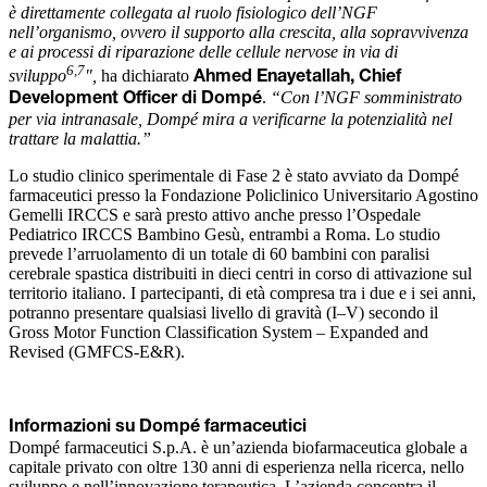
è direttamente collegata al ruolo fisiologico dell’NGF
nell’organismo, ovvero il supporto alla crescita, alla sopravvivenza
e ai processi di riparazione delle cellule nervose in via di
6,7
sviluppo
",
ha dichiarato
Ahmed Enayetallah, Chief
.
“Con l’NGF somministrato
Development Officer di Dompé
per via intranasale, Dompé mira a verificarne la potenzialità nel
trattare la malattia.”
Lo studio clinico sperimentale di Fase 2 è stato avviato da Dompé
farmaceutici presso la Fondazione Policlinico Universitario Agostino
Gemelli IRCCS e sarà presto attivo anche presso l’Ospedale
Pediatrico IRCCS Bambino Gesù, entrambi a Roma. Lo studio
prevede l’arruolamento di un totale di 60 bambini con paralisi
cerebrale spastica distribuiti in dieci centri in corso di attivazione sul
territorio italiano. I partecipanti, di età compresa tra i due e i sei anni,
potranno presentare qualsiasi livello di gravità (I–V) secondo il
Gross Motor Function Classification System – Expanded and
Revised (GMFCS‑E&R).
Informazioni su Dompé farmaceutici
Dompé farmaceutici S.p.A. è un’azienda biofarmaceutica globale a
capitale privato con oltre 130 anni di esperienza nella ricerca, nello
sviluppo e nell’innovazione terapeutica. L’azienda concentra il