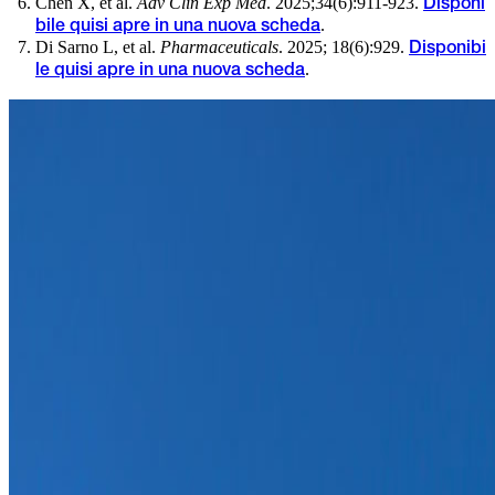
Chen X, et al.
Adv Clin Exp Med
. 2025;34(6):911-923.
Disponi
.
bile qui
si apre in una nuova scheda
Di Sarno L, et al.
Pharmaceuticals
. 2025; 18(6):929.
Disponibi
.
le qui
si apre in una nuova scheda