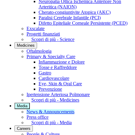
Neuropatia Ottica Ischemica Anteriore Non
Arteritica (NAION)
Cherato-congiuntivite Atopica (AKC)
Paralisi Cerebrale Infantile (PCI)
Difetto Epiteliale Corneale Persistente (PCED)
Exscalate
Progetti finanziati
Scopri di più - Science
Medicines
Oftalmologia
Primary & Specialty Care
Infiammazione e Dolore
Tosse e Raffreddore
Gastro
Cardiovascolare
Eye, Skin & Oral Care
Prevenzione
Ipertensione Arteriosa Polmonare
Scopri di più - Medicines
Media
News & Announcements
Press office
Scopri di più - Media
Careers
People & Culture