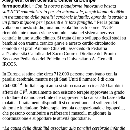
Allegretti, Chief Scientific Officer di Dompé
,
“Con la nostra piattaforma innovativa basata
farmaceutici
sull’NGF somministrato per via intranasale, auspichiamo di offrire
un trattamento della paralisi cerebrale infantile, aprendo la strada a
un futuro migliore per i pazienti e le loro famiglie.”
Per la prima
volta con questo studio, una molecola ‘biotech’ come l’NGF
ricombinante umano viene somministrata nel sistema nervoso
centrale in uno studio clinico. Si tratta di uno sviluppo degli studi su
bambini con trauma cranico grave e arresto cardio-circolatorio,
condotti dal prof. Antonio Chiaretti, associato di Pediatria
all’Università Cattolica del Sacro Cuore e Direttore del Pronto
Soccorso Pediatrico del Policlinico Universitario A. Gemelli
IRCCS.
In Europa si stima che circa 712.000 persone convivano con la
paralisi cerebrale, mentre negli Stati Uniti il numero è di circa
3,4
764.000
. In Italia ogni anno si stima nascano circa 740 bambini
5
affetti da CP
. Attualmente non esistono terapie approvate in grado
di trattare il danno cerebrale che rappresenta la causa alla base della
malattia. I trattamenti disponibili si concentrano sul sollievo dei
sintomi e includono fisioterapia, terapia occupazionale e logopedia,
che possono contribuire a rafforzare i muscoli, migliorare la
coordinazione e supportare le attività quotidiane.
“
La causa della disabilità associata alla paralisi cerebrale infantile