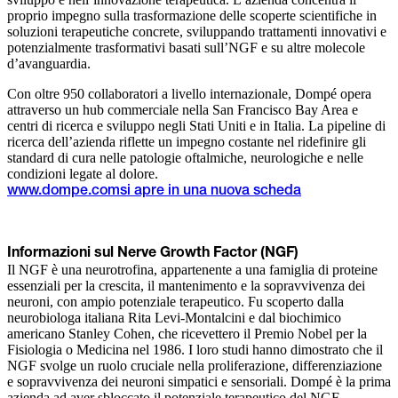
proprio impegno sulla trasformazione delle scoperte scientifiche in
soluzioni terapeutiche concrete, sviluppando trattamenti innovativi e
potenzialmente trasformativi basati sull’NGF e su altre molecole
d’avanguardia.
Con oltre 950 collaboratori a livello internazionale, Dompé opera
attraverso un hub commerciale nella San Francisco Bay Area e
centri di ricerca e sviluppo negli Stati Uniti e in Italia. La pipeline di
ricerca dell’azienda riflette un impegno costante nel ridefinire gli
standard di cura nelle patologie oftalmiche, neurologiche e nelle
condizioni legate al dolore.
www.dompe.com
si apre in una nuova scheda
Informazioni sul Nerve Growth Factor (NGF)
Il NGF è una neurotrofina, appartenente a una famiglia di proteine
essenziali per la crescita, il mantenimento e la sopravvivenza dei
neuroni, con ampio potenziale terapeutico. Fu scoperto dalla
neurobiologa italiana Rita Levi-Montalcini e dal biochimico
americano Stanley Cohen, che ricevettero il Premio Nobel per la
Fisiologia o Medicina nel 1986. I loro studi hanno dimostrato che il
NGF svolge un ruolo cruciale nella proliferazione, differenziazione
e sopravvivenza dei neuroni simpatici e sensoriali. Dompé è la prima
azienda ad aver sbloccato il potenziale terapeutico del NGF,