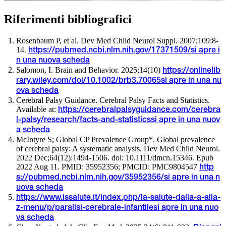
Riferimenti bibliografici
Rosenbaum P, et al. Dev Med Child Neurol Suppl. 2007;109:8-
14.
https://pubmed.ncbi.nlm.nih.gov/17371509/
si apre i
n una nuova scheda
Salomon, I. Brain and Behavior. 2025;14(10)
https://onlinelib
rary.wiley.com/doi/10.1002/brb3.70065
si apre in una nu
ova scheda
Cerebral Palsy Guidance. Cerebral Palsy Facts and Statistics.
Available at:
https://cerebralpalsyguidance.com/cerebra
l-palsy/research/facts-and-statistics
si apre in una nuov
a scheda
McIntyre S; Global CP Prevalence Group*. Global prevalence
of cerebral palsy: A systematic analysis. Dev Med Child Neurol.
2022 Dec;64(12):1494-1506. doi: 10.1111/dmcn.15346. Epub
2022 Aug 11. PMID: 35952356; PMCID: PMC9804547
http
s://pubmed.ncbi.nlm.nih.gov/35952356/
si apre in una n
uova scheda
https://www.issalute.it/index.php/la-salute-dalla-a-alla-
z-menu/p/paralisi-cerebrale-infantile
si apre in una nuo
va scheda