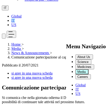
IT
Global
IT
US
Home
>
Menu Navigazio
Media
>
News & Announcements
>
About Us
Comunicazione partecipazione al capitale sociale di Philogen S
Science
Pubblicato il
20/07/2021
Medicines
Media
si apre in una nuova scheda
Careers
si apre in una nuova scheda
Global
Comunicazione partecipazione al capitale s
IT
US
Si comunica che nella giornata odierna il Dott. Sergio Gianfranco Lui
possibilità di continuare tale attività nel prossimo futuro.