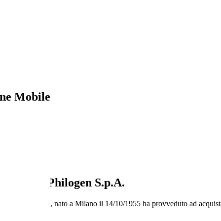
ne Mobile
.p.A.
ociale di Philogen S.p.A.
gi Maria Dompé, nato a Milano il 14/10/1955 ha provveduto ad acquistar