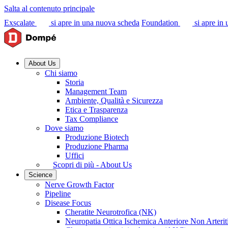
Salta al contenuto principale
Exscalate
si apre in una nuova scheda
Foundation
si apre in
About Us
Chi siamo
Storia
Management Team
Ambiente, Qualità e Sicurezza
Etica e Trasparenza
Tax Compliance
Dove siamo
Produzione Biotech
Produzione Pharma
Uffici
Scopri di più - About Us
Science
Nerve Growth Factor
Pipeline
Disease Focus
Cheratite Neurotrofica (NK)
Neuropatia Ottica Ischemica Anteriore Non Arter