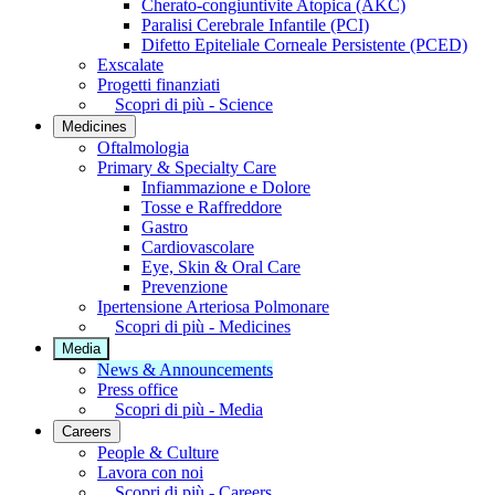
Cherato-congiuntivite Atopica (AKC)
Paralisi Cerebrale Infantile (PCI)
Difetto Epiteliale Corneale Persistente (PCED)
Exscalate
Progetti finanziati
Scopri di più - Science
Medicines
Oftalmologia
Primary & Specialty Care
Infiammazione e Dolore
Tosse e Raffreddore
Gastro
Cardiovascolare
Eye, Skin & Oral Care
Prevenzione
Ipertensione Arteriosa Polmonare
Scopri di più - Medicines
Media
News & Announcements
Press office
Scopri di più - Media
Careers
People & Culture
Lavora con noi
Scopri di più - Careers