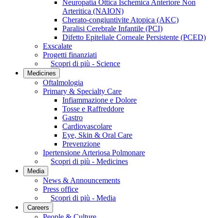
Neuropatia Ottica Ischemica Anteriore Non
Arteritica (NAION)
Cherato-congiuntivite Atopica (AKC)
Paralisi Cerebrale Infantile (PCI)
Difetto Epiteliale Corneale Persistente (PCED)
Exscalate
Progetti finanziati
Scopri di più - Science
Medicines
Oftalmologia
Primary & Specialty Care
Infiammazione e Dolore
Tosse e Raffreddore
Gastro
Cardiovascolare
Eye, Skin & Oral Care
Prevenzione
Ipertensione Arteriosa Polmonare
Scopri di più - Medicines
Media
News & Announcements
Press office
Scopri di più - Media
Careers
People & Culture