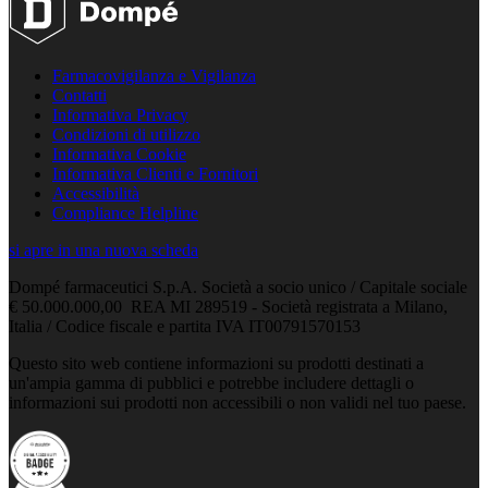
Farmacovigilanza e Vigilanza
Contatti
Informativa Privacy
Condizioni di utilizzo
Informativa Cookie
Informativa Clienti e Fornitori
Accessibilità
Compliance Helpline
si apre in una nuova scheda
Dompé farmaceutici S.p.A. Società a socio unico / Capitale sociale
€ 50.000.000,00 REA MI 289519 - Società registrata a Milano,
Italia / Codice fiscale e partita IVA IT00791570153
Questo sito web contiene informazioni su prodotti destinati a
un'ampia gamma di pubblici e potrebbe includere dettagli o
informazioni sui prodotti non accessibili o non validi nel tuo paese.