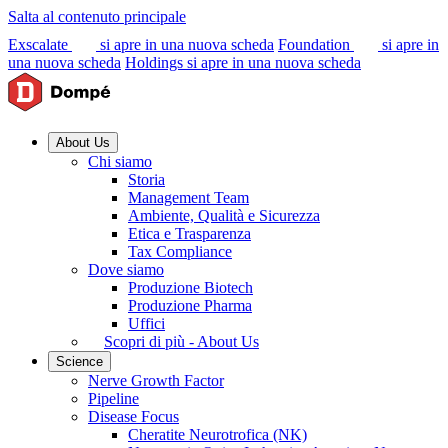
Salta al contenuto principale
Exscalate
si apre in una nuova scheda
Foundation
si apre in
una nuova scheda
Holdings
si apre in una nuova scheda
About Us
Chi siamo
Storia
Management Team
Ambiente, Qualità e Sicurezza
Etica e Trasparenza
Tax Compliance
Dove siamo
Produzione Biotech
Produzione Pharma
Uffici
Scopri di più - About Us
Science
Nerve Growth Factor
Pipeline
Disease Focus
Cheratite Neurotrofica (NK)