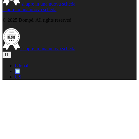
si apre in una nuova scheda
si apre in una nuova scheda
© 2025 Dompé. All rights reserved.
si apre in una nuova scheda
IT
Global
IT
US