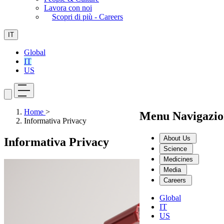
Lavora con noi
Scopri di più - Careers
IT
Global
IT
US
Home
>
Menu Navigazio
Informativa Privacy
About Us
Informativa Privacy
Science
Medicines
Media
Careers
Global
IT
US