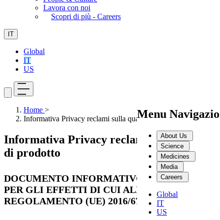
Lavora con noi
Scopri di più - Careers
IT
Global
IT
US
Home
>
Menu Navigazio
Informativa Privacy reclami sulla qualità di prodotto
About Us
Informativa Privacy reclami sulla qualità
Science
di prodotto
Medicines
Media
DOCUMENTO INFORMATIVO AI SENSI E
Careers
PER GLI EFFETTI DI CUI ALL’ARTICOLO 13
Global
REGOLAMENTO (UE) 2016/679 (GDPR)
IT
US