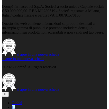
Dompé farmaceutici S.p.A. Società a socio unico / Capitale sociale
€ 50.000.000,00 REA MI 289519 - Società registrata a Milano,
Italia / Codice fiscale e partita IVA IT00791570153
Questo sito web contiene informazioni su prodotti destinati a
un'ampia gamma di pubblici e potrebbe includere dettagli o
informazioni sui prodotti non accessibili o non validi nel tuo paese.
si apre in una nuova scheda
si apre in una nuova scheda
© 2025 Dompé. All rights reserved.
si apre in una nuova scheda
IT
Global
IT