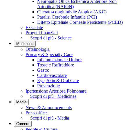
Neuropatia Ottica Ischemica Anteriore Non
Arteritica (NAION)
Cherato-congiuntivite Atopica (AKC)
Paralisi Cerebrale Infantile (PCI)
Difetto Epiteliale Corneale Persistente (PCED)
Exscalate
Progetti finanziati
Scopri di più - Science
Medicines
Oftalmologia
Primary & Specialty Care
Infiammazione e Dolore
Tosse e Raffreddore
Gastro
Cardiovascolare
Eye, Skin & Oral Care
Prevenzione
Ipertensione Arteriosa Polmonare
Scopri di più - Medicines
Media
News & Announcements
Press office
Scopri di più - Media
Careers
People & Culture