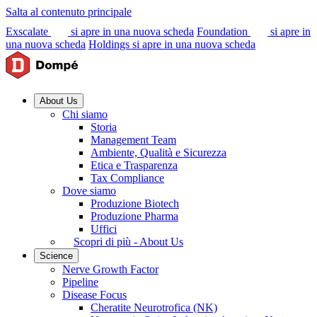
Salta al contenuto principale
Exscalate
si apre in una nuova scheda
Foundation
si apre in
una nuova scheda
Holdings
si apre in una nuova scheda
About Us
Chi siamo
Storia
Management Team
Ambiente, Qualità e Sicurezza
Etica e Trasparenza
Tax Compliance
Dove siamo
Produzione Biotech
Produzione Pharma
Uffici
Scopri di più - About Us
Science
Nerve Growth Factor
Pipeline
Disease Focus
Cheratite Neurotrofica (NK)