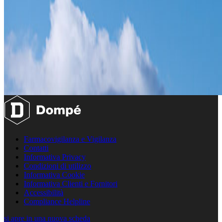
Farmacovigilanza e Vigilanza
Contatti
Informativa Privacy
Condizioni di utilizzo
Informativa Cookie
Informativa Clienti e Fornitori
Accessibilità
Compliance Helpline
si apre in una nuova scheda