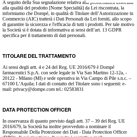
A seguito della Sua segnalazione relativa alla problematica associata
alla qualità del prodotto [Nome Specialità] da Lei riscontrata, la
informiamo che Dompé, in qualità di Titolare dell’Autorizzazione in
Commercio (AIC) tratterà i Dati Personali da Lei forniti, allo scopo
di garantire la sicurezza e l'efficacia di tutti i prodotti. Per tale motivo
la Società si è dotata di informativa ai sensi dell’art. 13 GDPR
specifica per il trattamento di dati personali.
TITOLARE DEL TRATTAMENTO
Ai sensi degli artt. 4 e 24 del Reg. UE 2016/679 è Dompé
farmaceutici S.p.A. con sede legale in Via San Martino 12-12a, -
20122 - Milano (MI) e sede operativa in Via Campo di Pile s.n.c. –
67100 L’Aquila; I dati di contatto del Titolare sono i seguenti: e-
mail: privacy@dompe.com tel.: 02583831
DATA PROTECTION OFFICER
In osservanza di quanto previsto dagli artt. 37 – 39 del Reg. UE
2016/679, la Società ha inoltre provveduto a nominare il
Responsabile Della Protezione dei Dati - Data Protection Officer