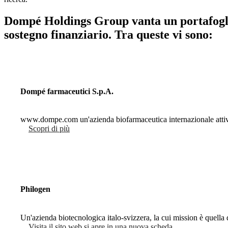
Dompé Holdings Group vanta un portafoglio
sostegno finanziario. Tra queste vi sono:
Dompé farmaceutici S.p.A.
www.dompe.com un'azienda biofarmaceutica internazionale attiva in
Scopri di più
Philogen
Un'azienda biotecnologica italo-svizzera, la cui mission è quella d
Visita il sito web
si apre in una nuova scheda