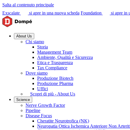
Salta al contenuto principale
Exscalate
si apre in una nuova scheda
Foundation
si apre in
About Us
Chi siamo
Storia
Management Team
Ambiente, Qualità e Sicurezza
Etica e Trasparenza
Tax Compliance
Dove siamo
Produzione Biotech
Produzione Pharma
Uffici
Scopri di più - About Us
Science
Nerve Growth Factor
Pipeline
Disease Focus
Cheratite Neurotrofica (NK)
Neuropatia Ottica Ischemica Anteriore Non Arter