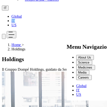
IT
Global
IT
US
Home
>
Menu Navigazio
Holdings
About Us
Holdings
Science
Medicines
Il Gruppo Dompé Holdings, guidato da Sergio Dompé, investe e collab
Media
Careers
Global
IT
US