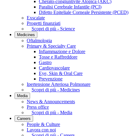
Cherato-congiuntivite Atopica (AKC)
Paralisi Cerebrale Infantile (PCI)
Difetto Epiteliale Corneale Persistente (PCED)
Exscalate
Progetti finanziati
Scopri di più - Science
Medicines
Oftalmologia
Primary & Specialty Care
Infiammazione e Dolore
Tosse e Raffreddore
Gastro
Cardiovascolare
Eye, Skin & Oral Care
Prevenzione
Ipertensione Arteriosa Polmonare
Scopri di più - Medicines
Media
News & Announcements
Press office
Scopri di più - Media
Careers
People & Culture
Lavora con noi
Scopri di più - Careers