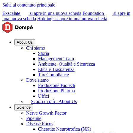
Salta al contenuto principale
Exscalate
si apre in una nuova scheda
Foundation
si apre in
una nuova scheda
Holdings
si apre in una nuova scheda
About Us
Chi siamo
Storia
Management Team
Ambiente, Qualità e Sicurezza
Etica e Trasparenza
Tax Compliance
Dove siamo
Produzione Biotech
Produzione Pharma
Uffici
Scopri di più - About Us
Science
Nerve Growth Factor
Pipeline
Disease Focus
Cheratite Neurotrofica (NK)