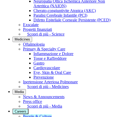
Neuropatia Ottica Ischemica Anteriore Non
Arteritica (NAION)
Cherato-congiuntivite Atopica (AKC)
Paralisi Cerebrale Infantile (PCI)
Difetto Epiteliale Corneale Persistente (PCED)
Exscalate
Progetti finanziati
Scopri di più - Science
Medicines
Oftalmologia
Primary & Specialty Care
Infiammazione e Dolore
Tosse e Raffreddore
Gastro
Cardiovascolare
Eye, Skin & Oral Care
Prevenzione
Ipertensione Arteriosa Polmonare
Scopri di più - Medicines
Media
News & Announcements
Press office
Scopri di più - Media
Careers
People & Culture