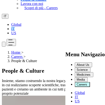
Lavora con noi
Scopri di più - Careers
IT
Global
IT
US
Home
>
Menu Navigazio
Careers
>
People & Culture
About Us
People & Culture
Science
Medicines
Media
Insieme, stiamo costruendo la nostra legacy per reinventare il modo
Careers
in cui realizziamo scoperte scientifiche, trasformiamo la vita dei
pazienti e creiamo un ambiente in cui tutti possano esprimere il
Global
proprio potenziale
IT
US