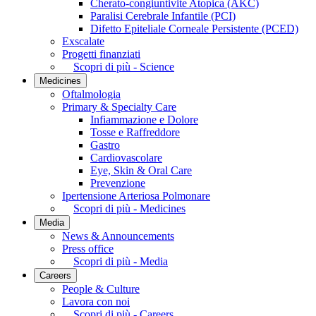
Cherato-congiuntivite Atopica (AKC)
Paralisi Cerebrale Infantile (PCI)
Difetto Epiteliale Corneale Persistente (PCED)
Exscalate
Progetti finanziati
Scopri di più - Science
Medicines
Oftalmologia
Primary & Specialty Care
Infiammazione e Dolore
Tosse e Raffreddore
Gastro
Cardiovascolare
Eye, Skin & Oral Care
Prevenzione
Ipertensione Arteriosa Polmonare
Scopri di più - Medicines
Media
News & Announcements
Press office
Scopri di più - Media
Careers
People & Culture
Lavora con noi
Scopri di più - Careers