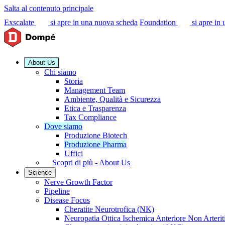
Salta al contenuto principale
Exscalate
si apre in una nuova scheda
Foundation
si apre in
About Us
Chi siamo
Storia
Management Team
Ambiente, Qualità e Sicurezza
Etica e Trasparenza
Tax Compliance
Dove siamo
Produzione Biotech
Produzione Pharma
Uffici
Scopri di più - About Us
Science
Nerve Growth Factor
Pipeline
Disease Focus
Cheratite Neurotrofica (NK)
Neuropatia Ottica Ischemica Anteriore Non Arter