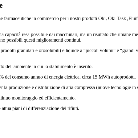
e
me farmaceutiche in commercio per i nostri prodotti Oki, Oki Task ,Flui
 capacità resa possibile dai macchinari, ma un risultato che rimane meri
ono possibili questi miglioramenti continui.
odotti granulari e orosolubili) e liquide a “piccoli volumi” e “grandi vo
to dell'ambiente in cui lo stabilimento è inserito.
% del consumo annuo di energia elettrica, circa 15 MWh autoprodotti.
r la produzione e distribuzione di aria compressa (nuove tecnologie in so
ontinuo monitoraggio ed efficientamento.
ttua piani di differenziazione dei rifiuti.