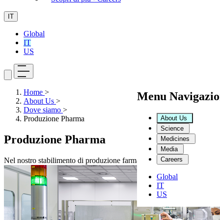
IT
Global
IT
US
Home
>
Menu Navigazio
About Us
>
Dove siamo
>
About Us
Produzione Pharma
Science
Produzione Pharma
Medicines
Media
Careers
Nel nostro stabilimento di produzione farmaceutica si svolge l’intero 
Global
IT
US