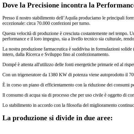
Dove la Precisione incontra la Performanc
Presso il nostro stabilimento dell’Aquila produciamo le principali for
eccezionale: circa 70.000 confezioni per turno.
Questa velocità di produzione è cresciuta costantemente nel tempo. Una
performance e il loro impegno, sia a livello tecnico sia culturale, rend
La nostra produzione farmaceutica è suddivisa in formulazioni solide (pr
intero, dalla Ricerca e Sviluppo fino al confezionamento.
Dompé è attenta all'utilizzo delle fonti energetiche primarie ed al rispet
Con un trigeneratore da 1380 KW di potenza viene autoprodotto il 70
È in corso un piano di efficientamento con la riduzione dei consumi pe
Il consumo di acqua sia di processo che per uso civile è oggetto di c
Lo stabilimento in accordo con la filosofia del miglioramento continuo a
La produzione si divide in due aree: