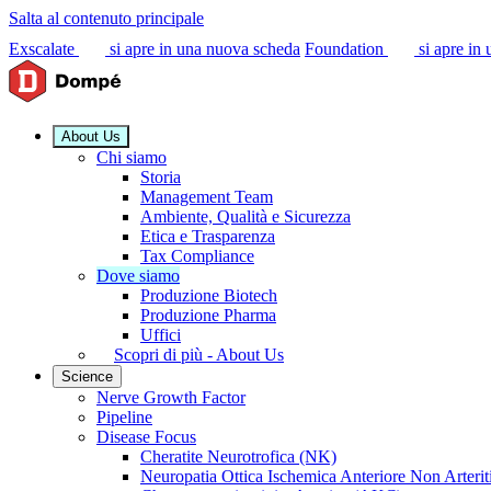
Salta al contenuto principale
Exscalate
si apre in una nuova scheda
Foundation
si apre in
About Us
Chi siamo
Storia
Management Team
Ambiente, Qualità e Sicurezza
Etica e Trasparenza
Tax Compliance
Dove siamo
Produzione Biotech
Produzione Pharma
Uffici
Scopri di più - About Us
Science
Nerve Growth Factor
Pipeline
Disease Focus
Cheratite Neurotrofica (NK)
Neuropatia Ottica Ischemica Anteriore Non Arter