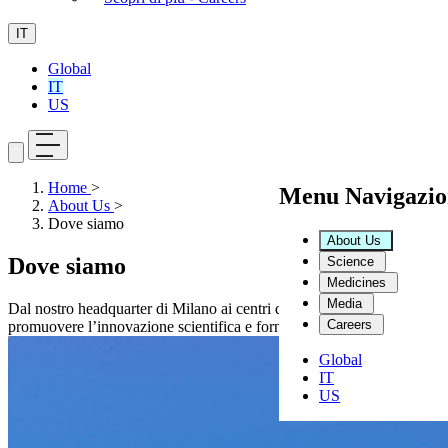
IT
Global
IT
US
Home
>
Menu Navigazio
About Us
>
Dove siamo
About Us
Dove siamo
Science
Medicines
Media
Dal nostro headquarter di Milano ai centri di ricerca e sviluppo e co
Careers
promuovere l’innovazione scientifica e fornire terapie innovative ai paz
Global
IT
US