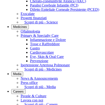
Cherato-congiuntivite Atopica (AKC)
Paralisi Cerebrale Infantile (PCI)
Difetto Epiteliale Corneale Persistente (PCED)
Exscalate
Progetti finanziati
Scopri di più - Science
Medicines
Oftalmologia
Primary & Specialty Care
Infiammazione e Dolore
Tosse e Raffreddore
Gastro
Cardiovascolare
Eye, Skin & Oral Care
Prevenzione
Ipertensione Arteriosa Polmonare
Scopri di più - Medicines
Media
News & Announcements
Press office
Scopri di più - Media
Careers
People & Culture
Lavora con noi
Scopri di più - Careers