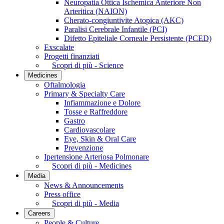
Neuropatia Ottica Ischemica Anteriore Non
Arteritica (NAION)
Cherato-congiuntivite Atopica (AKC)
Paralisi Cerebrale Infantile (PCI)
Difetto Epiteliale Corneale Persistente (PCED)
Exscalate
Progetti finanziati
Scopri di più - Science
Medicines
Oftalmologia
Primary & Specialty Care
Infiammazione e Dolore
Tosse e Raffreddore
Gastro
Cardiovascolare
Eye, Skin & Oral Care
Prevenzione
Ipertensione Arteriosa Polmonare
Scopri di più - Medicines
Media
News & Announcements
Press office
Scopri di più - Media
Careers
People & Culture