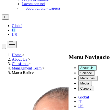
Lavora con noi
Scopri di più - Careers
IT
Global
IT
US
Home
>
Menu Navigazio
About Us
>
Chi siamo
>
About Us
Management Team
>
Marco Radice
Science
Medicines
Media
Careers
Global
IT
US