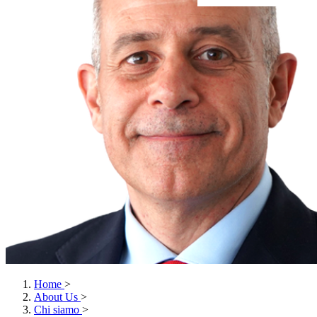
Home
>
About Us
>
Chi siamo
>