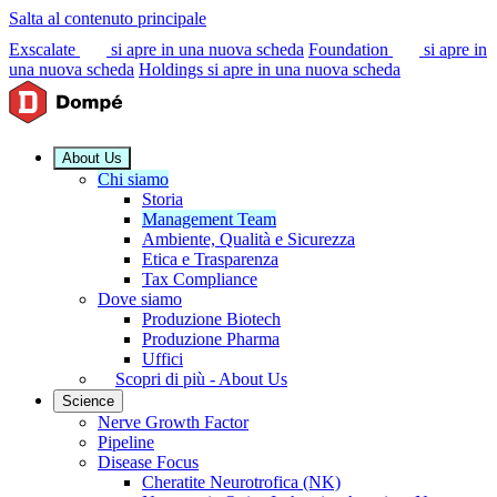
Salta al contenuto principale
Exscalate
si apre in una nuova scheda
Foundation
si apre in
una nuova scheda
Holdings
si apre in una nuova scheda
About Us
Chi siamo
Storia
Management Team
Ambiente, Qualità e Sicurezza
Etica e Trasparenza
Tax Compliance
Dove siamo
Produzione Biotech
Produzione Pharma
Uffici
Scopri di più - About Us
Science
Nerve Growth Factor
Pipeline
Disease Focus
Cheratite Neurotrofica (NK)