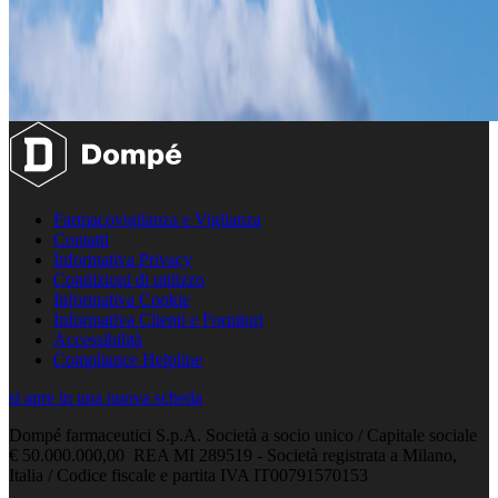
Farmacovigilanza e Vigilanza
Contatti
Informativa Privacy
Condizioni di utilizzo
Informativa Cookie
Informativa Clienti e Fornitori
Accessibilità
Compliance Helpline
si apre in una nuova scheda
Dompé farmaceutici S.p.A. Società a socio unico / Capitale sociale
€ 50.000.000,00 REA MI 289519 - Società registrata a Milano,
Italia / Codice fiscale e partita IVA IT00791570153