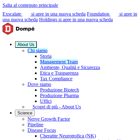
Salta al contenuto principale
Exscalate
si apre in una nuova scheda
Foundation
si apre in
una nuova scheda
Holdings
si apre in una nuova scheda
About Us
Chi siamo
Storia
Management Team
Ambiente, Qualità e Sicurezza
Etica e Trasparenza
Tax Compliance
Dove siamo
Produzione Biotech
Produzione Pharma
Uffici
Scopri di più - About Us
Science
Nerve Growth Factor
Pipeline
Disease Focus
Cheratite Neurotrofica (NK)