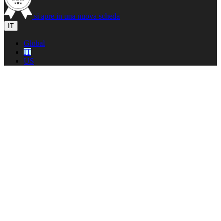
si apre in una nuova scheda
IT
Global
IT
US