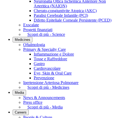
Neuropatia Ottica Ischemica Anteriore Non
Arteritica (NAION)
Cherato-congiuntivite Atopica (AKC)
Paralisi Cerebrale Infantile (PCI)
Difetto Epiteliale Corneale Persistente (PCED)
Exscalate
Progetti finanziati
Scopri di più - Science
Medicines
Oftalmologia
Primary & Specialty Care
Infiammazione e Dolore
Tosse e Raffreddore
Gastro
Cardiovascolare
Eye, Skin & Oral Care
Prevenzione
Ipertensione Arteriosa Polmonare
Scopri di più - Medicines
Media
News & Announcements
Press office
Scopri di più - Media
Careers
People & Culture