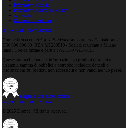
Informativa Cookie
Informativa Clienti e Fornitori
Accessibilità
Compliance Helpline
si apre in una nuova scheda
Dompé farmaceutici S.p.A. Società a socio unico / Capitale sociale
€ 50.000.000,00 REA MI 289519 - Società registrata a Milano,
Italia / Codice fiscale e partita IVA IT00791570153
Questo sito web contiene informazioni su prodotti destinati a
un'ampia gamma di pubblici e potrebbe includere dettagli o
informazioni sui prodotti non accessibili o non validi nel tuo paese.
si apre in una nuova scheda
si apre in una nuova scheda
© 2025 Dompé. All rights reserved.