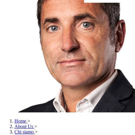
Home
>
About Us
>
Chi siamo
>