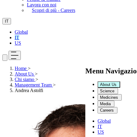
Lavora con noi
Scopri di più - Careers
IT
Global
IT
US
Home
>
Menu Navigazio
About Us
>
Chi siamo
>
About Us
Management Team
>
Andrea Astolfi
Science
Medicines
Media
Careers
Global
IT
US