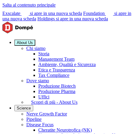
Salta al contenuto principale
Exscalate
si apre in una nuova scheda
Foundation
si apre in
una nuova scheda
Holdings
si apre in una nuova scheda
About Us
Chi siamo
Storia
Management Team
Ambiente, Qualità e Sicurezza
Etica e Trasparenza
Tax Compliance
Dove siamo
Produzione Biotech
Produzione Pharma
Uffici
Scopri di più - About Us
Science
Nerve Growth Factor
Pipeline
Disease Focus
Cheratite Neurotrofica (NK)