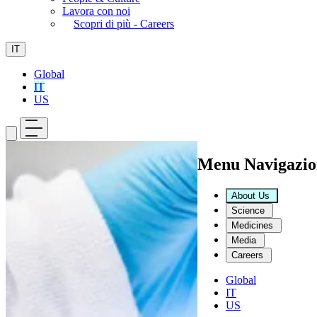
Lavora con noi
Scopri di più - Careers
IT
Global
IT
US
Menu Navigazio
About Us
Science
Medicines
Media
Careers
Global
IT
US