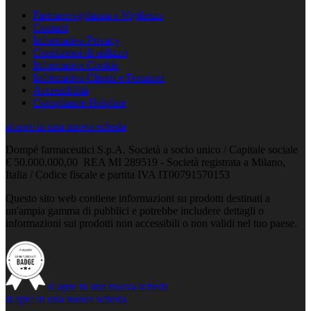
Farmacovigilanza e Vigilanza
Contatti
Informativa Privacy
Condizioni di utilizzo
Informativa Cookie
Informativa Clienti e Fornitori
Accessibilità
Compliance Helpline
si apre in una nuova scheda
Dompé farmaceutici S.p.A. Società a socio unico / Capitale sociale
€ 50.000.000,00 REA MI 289519 - Società registrata a Milano,
Italia / Codice fiscale e partita IVA IT00791570153
Questo sito web contiene informazioni su prodotti destinati a
un'ampia gamma di pubblici e potrebbe includere dettagli o
informazioni sui prodotti non accessibili o non validi nel tuo paese.
si apre in una nuova scheda
si apre in una nuova scheda