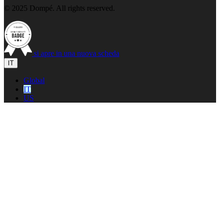
© 2025 Dompé. All rights reserved.
si apre in una nuova scheda
IT
Global
IT
US