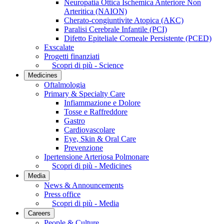
Neuropatia Ottica Ischemica Anteriore Non
Arteritica (NAION)
Cherato-congiuntivite Atopica (AKC)
Paralisi Cerebrale Infantile (PCI)
Difetto Epiteliale Corneale Persistente (PCED)
Exscalate
Progetti finanziati
Scopri di più - Science
Medicines
Oftalmologia
Primary & Specialty Care
Infiammazione e Dolore
Tosse e Raffreddore
Gastro
Cardiovascolare
Eye, Skin & Oral Care
Prevenzione
Ipertensione Arteriosa Polmonare
Scopri di più - Medicines
Media
News & Announcements
Press office
Scopri di più - Media
Careers
People & Culture